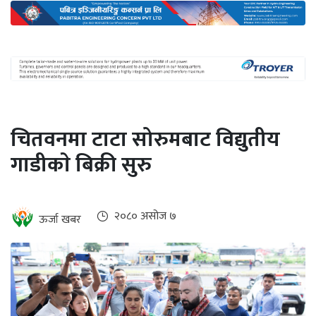
अन्तर्राष्ट्रिय
जलवायु
ऊर्जा
दक्षता
उहिलेकाे
चितवनमा टाटा सोरुमबाट विद्युतीय
खबर
गाडीकाे बिक्री सुरु
हरित
हाइड्रोजन
इभी
२०८० असोज ७
ऊर्जा खबर
सम्पादकीय
बैंक
पर्यटन