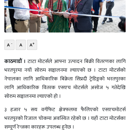
भिडियो
छापा
खोज
-
+
A
A
A
प्रोफाइल
ऊर्जा
काठमाडौं ।
टाटा मोटर्सले आफ्ना उत्पादन बिक्री वितरणका लागि
विशेष
भरतपुरमा नयाँ साेरुम सञ्चालनमा ल्याएको छ । टाटा मोटर्सको
नेपालका लागि आधिकारिक बिक्रेता सिप्रदी ट्रेडिङ्गको भरतपुरका
लागि आधिकारिक वितरक एसएच मोटर्सले असाेज ५ गतेदेखि
साेरुम सञ्चालनमा ल्याएको हो ।
३ हजार ५ सय वर्गफिट क्षेत्रफलमा फैलिएको एसएचमोटर्स
भरतपुरको रिजाल चोकमा अवस्थित रहेको छ । यहाँ टाटा मोटर्सका
सम्पूर्ण रेन्जका कारहरू उपलब्ध हुनेछ ।