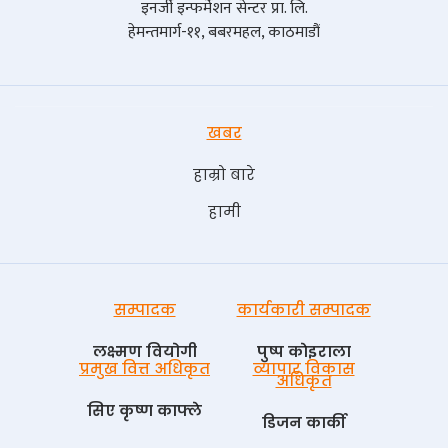
इनर्जी इन्फर्मेशन सेन्टर प्रा. लि.
हेमन्तमार्ग-११, बबरमहल, काठमाडौं
खबर
हाम्रो बारे
हामी
सम्पादक
कार्यकारी सम्पादक
लक्ष्मण वियोगी
पुष्प काेइराला
प्रमुख वित्त अधिकृत
व्यापार विकास
अधिकृत
सिए कृष्ण काफ्ले
डिजन कार्की