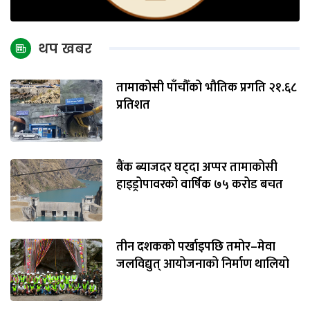
थप खबर
तामाकोसी पाँचौँको भौतिक प्रगति २१.६८
प्रतिशत
बैंक ब्याजदर घट्दा अप्पर तामाकोसी
हाइड्रोपावरको वार्षिक ७५ करोड बचत
तीन दशकको पर्खाइपछि तमोर–मेवा
जलविद्युत् आयोजनाको निर्माण थालियो