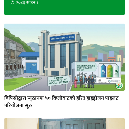
२०८३ साउन १
भिडियो
छापा
खोज
प्रोफाइल
ऊर्जा
विशेष
बिपिसीद्वारा प्युठानमा ५० किलोवाटको हरित हाइड्रोजन पाइलट
परियोजना सुरु