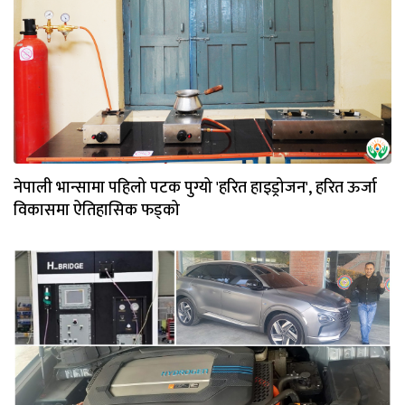
नेपाली भान्सामा पहिलो पटक पुग्यो 'हरित हाइड्रोजन', हरित ऊर्जा
विकासमा ऐतिहासिक फड्को