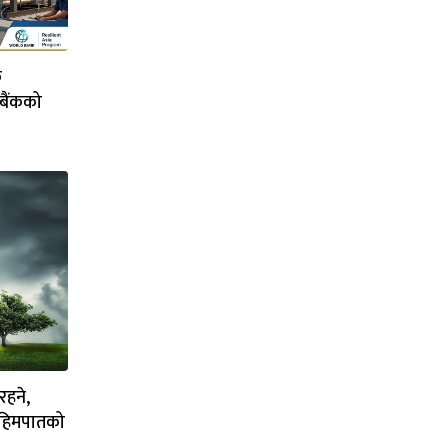
क
बैंकको
रहने,
र हिमपातको