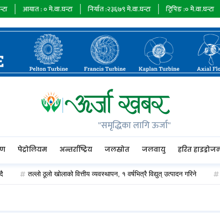
आयात :
०
मे.वा.घन्टा
निर्यात :
२३६७९
मे.वा.घन्टा
ट्रिपिङ :
०
मे.वा.घन्टा
ऊर्जा 
"समृद्धिका लागि ऊर्जा"
रण
पेट्रोलियम
अन्तर्राष्ट्रिय
जलस्रोत
जलवायु
हरित हाइड्रोज
तल्लाे ठूलाे खाेलाको वित्तीय व्यवस्थापन, १ वर्षभित्रै विद्युत् उत्पादन गरिने
ओएन्ड