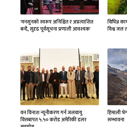
भिडियो
छापा
'मनसुनको स्वरूप अनिश्चित र अप्रत्याशित
विभिन्न का
बन्दै, सुदृढ पूर्वसूचना प्रणाली आवश्यक'
विश्व जल 
खोज
प्रोफाइल
ऊर्जा
विशेष
वन विनाश न्यूनीकरण गर्न जलवायु
हिमाली भे
वित्तबापत ५.५० करोड अमेरिकी डलर
सम्भावना