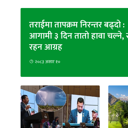
अन्तर्राष्ट्रिय
जलवायु
तराईमा तापक्रम निरन्तर बढ्दो :
ऊर्जा
आगामी ३ दिन तातो हावा चल्ने, 
दक्षता
रहन आग्रह
उहिलेकाे
खबर
२०८३ असार १०
हरित
हाइड्रोजन
इभी
सम्पादकीय
बैंक
पर्यटन