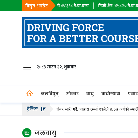
विद्युत अपडेट
वा.घन्टा
सहायक कम्पनी :
१८३९८
मे.वा.घन्टा
निजी क्षेत्र :
४५८२०
मे.वा.घन्टा
जलविद्युत्
२०८३ साउन २२, शुक्रबार
सोलार
वायु
जलविद्युत्
सोलार
वायु
बायोग्यास
प्रसा
बायोग्यास
ट्रेन्डिङ
्पनीले २० अर्ब बढीको हकप्रद सेयर जारी गर्दै, साहास ऊर्जा एक्लैले ४.३७ अर्बको ल्याउँदै
प्रसारण
पेट्रोलियम
जलवायु