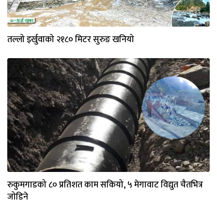
तल्लो इर्खुवाको २१८० मिटर सुरुङ खनियो
रुकुमगाडको ८० प्रतिशत काम सकियो, ५ मेगावाट विद्युत चैतभित्र
जोडिने