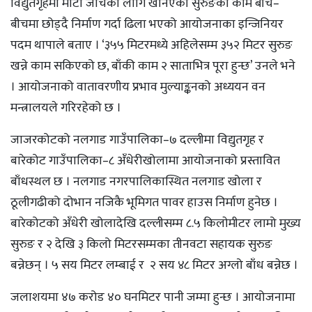
विद्युतगृहमा माटो जाँचका लागि खनिएको सुरुङको काम बीच–
बीचमा छोड्दै निर्माण गर्दा ढिला भएको आयोजनाका इन्जिनियर
पदम थापाले बताए । ‘३५५ मिटरमध्ये अहिलेसम्म ३५२ मिटर सुरुङ
खन्ने काम सकिएको छ, बाँकी काम २ साताभित्र पूरा हुन्छ’ उनले भने
। आयोजनाको वातावरणीय प्रभाव मुल्याङ्कनको अध्ययन वन
मन्त्रालयले गरिरहेको छ ।
जाजरकोटको नलगाड गाउँपालिका–७ दल्लीमा विद्युतगृह र
बारेकोट गाउँपालिका–८ अँधेरीखोलामा आयोजनाको प्रस्तावित
बाँधस्थल छ । नलगाड नगरपालिकास्थित नलगाड खोला र
ठूलीगढीको दोभान नजिकै भूमिगत पावर हाउस निर्माण हुनेछ ।
बारेकोटको अँधेरी खोलादेखि दल्लीसम्म ८.५ किलाेमीटर लामो मुख्य
सुरुङ र २ देखि ३ किलो मिटरसम्मका तीनवटा सहायक सुरुङ
बन्नेछन् । ५ सय मिटर लम्बाई र २ सय ४८ मिटर अग्लो बाँध बन्नेछ ।
जलाशयमा ४७ करोड ४० घनमिटर पानी जम्मा हुन्छ । आयोजनामा