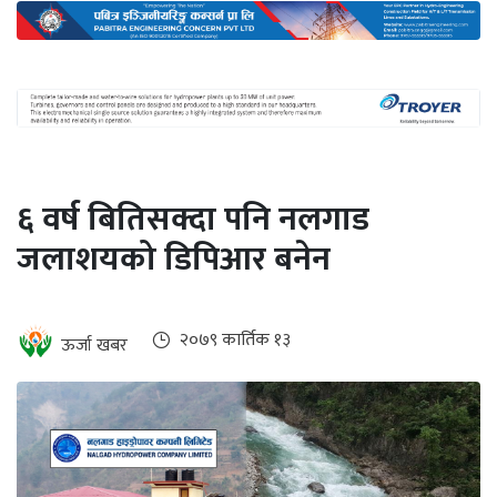
अन्तर्राष्ट्रिय
जलवायु
ऊर्जा
दक्षता
उहिलेकाे
६ वर्ष बितिसक्दा पनि नलगाड
खबर
जलाशयको डिपिआर बनेन
हरित
हाइड्रोजन
इभी
२०७९ कार्तिक १३
ऊर्जा खबर
सम्पादकीय
बैंक
पर्यटन