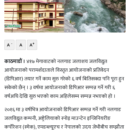
भिडियो
छापा
खोज
-
+
A
A
A
प्रोफाइल
ऊर्जा
काठमाडौं ।
४१७ मेगावाटको नलगाड जलाशय जलविद्युत
विशेष
आयोजनाको परामर्शदाताले विस्तृत आयोजनाको प्रतिवेदन
(डिपिआर) तयार गर्ने काम सुरु गरेको ६ वर्ष बितिसक्दा पनि पूरा हुन
सकेको छैन् । ३ वर्षमा आयोजनाको डिपिआर सम्पन्न गर्ने गरी ६
वर्षअघि देखि सुरु भएको काम अहिलेसम्म सम्पन्न नभएको हो ।
२०१६ मा ३ वर्षभित्र आयोजनाको डिपिआर सम्पन्न गर्ने गरी नलगाड
जलविद्युत कम्पनी, अष्ट्रेलियाको स्नोइ माउन्टेन इन्जिनियरीङ
कर्पोरेशन (स्मेक), एमडब्ल्यूएच र नेपालको उदय जेभीबीच सम्झौता