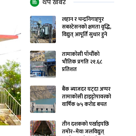
थप खबर
लहान र चन्द्रनिगाहपुर
सबस्टेसनको क्षमता वृद्धि,
विद्युत् आपूर्ति सुधार हुने
तामाकोसी पाँचौँको
भौतिक प्रगति २१.६८
प्रतिशत
बैंक ब्याजदर घट्दा अप्पर
तामाकोसी हाइड्रोपावरको
वार्षिक ७५ करोड बचत
तीन दशकको पर्खाइपछि
तमोर–मेवा जलविद्युत्