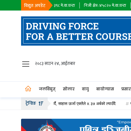
विद्युत अपडेट
सहायक कम्पनी :
१८३९८
मे.वा.घन्टा
निजी क्षेत्र :
४५८२०
मे.वा.घन्टा
आयात :
जलविद्युत्
२०८३ साउन २४, आईतबार
सोलार
वायु
जलविद्युत्
सोलार
वायु
बायोग्यास
प्रसा
बायोग्यास
ट्रेन्डिङ
 बढीको हकप्रद सेयर जारी गर्दै, साहास ऊर्जा एक्लैले ४.३७ अर्बको ल्याउँदै
पेट्रोलिय
प्रसारण
पेट्रोलियम