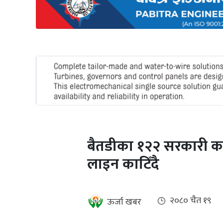
अन्तर्राष्ट्रिय
जलवायु
ऊर्जा
दक्षता
उहिलेकाे
खबर
हरित
हाइड्रोजन
बैतडीका १२२ सरकारी का
इभी
लाइन काटिँदै
सम्पादकीय
बैंक
२०८० चैत १९
ऊर्जा खबर
पर्यटन