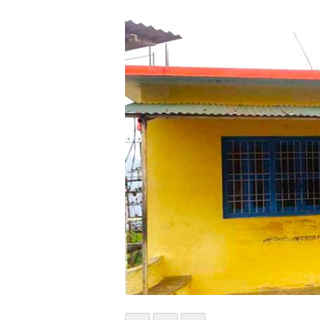
भिडियो
छापा
खोज
प्रोफाइल
ऊर्जा
विशेष