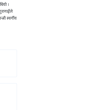
थियो ।
ुरागाईंले
्री स्वर्गीय