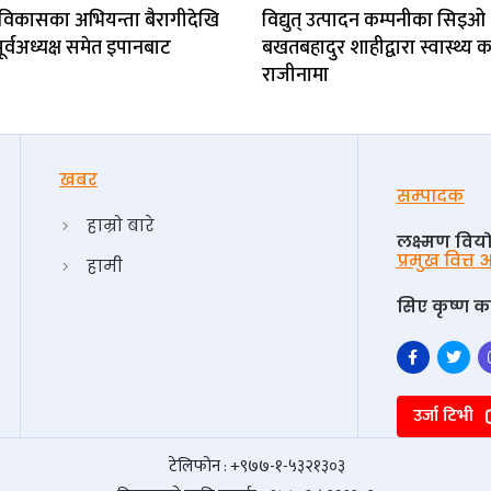
 विकासका अभियन्ता बैरागीदेखि
विद्युत् उत्पादन कम्पनीका सिइओ
पूर्वअध्यक्ष समेत इपानबाट
बखतबहादुर शाहीद्वारा स्वास्थ्य
राजीनामा
खबर
सम्पादक
हाम्रो बारे
लक्ष्मण विय
प्रमुख वित्त
हामी
सिए कृष्ण का
उर्जा टिभी
टेलिफोन : +९७७-१-५३२१३०३