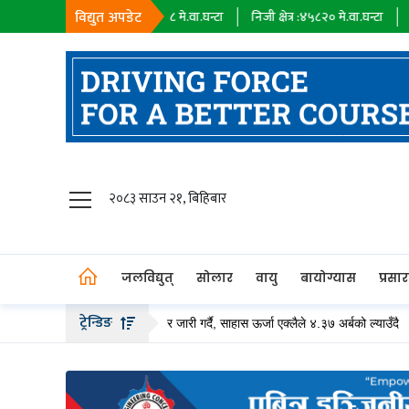
विद्युत अपडेट
सहायक कम्पनी :
१८३९८
मे.वा.घन्टा
निजी क्षेत्र :
४५८२०
मे.वा.घन्टा
आयात :
०
म
जलविद्युत्
२०८३ साउन २१, बिहिबार
सोलार
वायु
जलविद्युत्
सोलार
वायु
बायोग्यास
प्रसा
बायोग्यास
ट्रेन्डिङ
े २० अर्ब बढीको हकप्रद सेयर जारी गर्दै, साहास ऊर्जा एक्लैले ४.३७ अर्बको ल्याउँदै
प्रसारण
पेट्रोलियम