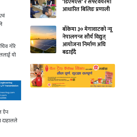
'डिएमएस' र सफ्टवेयरमा
आधारित बिलिङ प्रणाली
एवं
ले
बाँकेमा ३० मेगावाटको न्यू
नेपालगन्ज सौर्य विद्युत्
आयोजना निर्माण अघि
सचिव गोरे
बढाइँदै
हाललाई यो
ुत ऐन
ा दाहालले