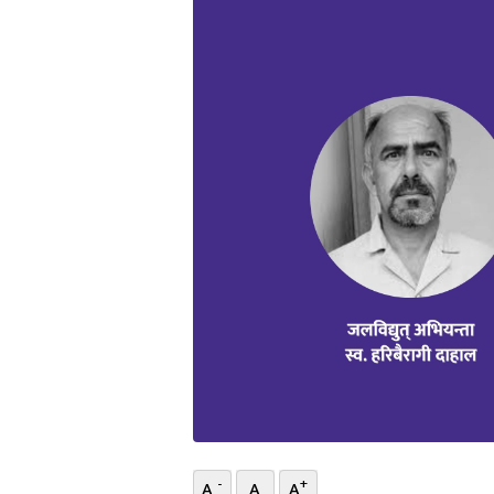
भिडियो
छापा
खोज
प्रोफाइल
ऊर्जा
विशेष
-
+
A
A
A