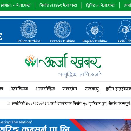
े.वा.घन्टा
निर्यात :
२३६७९
मे.वा.घन्टा
ट्रिपिङ :
०
मे.वा.घन्टा
ऊर्जा माग :
७३४
"समृद्धिका लागि ऊर्जा"
रण
पेट्रोलियम
अन्तर्राष्ट्रिय
जलस्रोत
जलवायु
हरित हाइड्रोज
लप्सीफेदी ४००/२२०/१३२ केभी सबस्टेसन निर्माण ९० प्रतिशत पूरा, देशकै महत्त्वपूर्ण विद्युत् हब