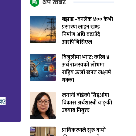
थप खबर
बझाङ–वनलेक ४०० केभी
प्रसारण लाइन खण्ड
निर्माण अघि बढाउँदै
आरपिजिसिएल
बिजुलीमा भ्याट: करिब ४
अर्ब राजस्वको लोभमा
राष्ट्रिय ऊर्जा खपत लक्ष्यमै
धक्का
लगानी बोर्डको सिइओमा
विकास अर्थशास्त्री याङ्‌की
उक्याब नियुक्त
प्राधिकरणले सुरु गर्‍यो