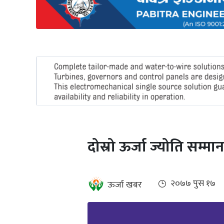
अन्तर्राष्ट्रिय
जलवायु
ऊर्जा
दक्षता
उहिलेकाे
खबर
हरित
हाइड्रोजन
दोस्रो ऊर्जा ज्योति सम्मा
इभी
सम्पादकीय
२०७७ पुस १७
ऊर्जा खबर
बैंक
पर्यटन