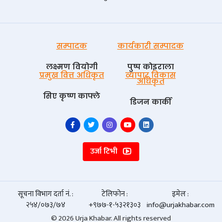
सम्पादक
कार्यकारी सम्पादक
लक्ष्मण वियोगी
पुष्प काेइराला
प्रमुख वित्त अधिकृत
व्यापार विकास
अधिकृत
सिए कृष्ण काफ्ले
डिजन कार्की
उर्जा टिभी
सूचना विभाग दर्ता नं. :
टेलिफोन :
इमेल :
२५४/०७३/७४
+९७७-१-५३२१३०३
info@urjakhabar.com
© 2026 Urja Khabar. All rights reserved