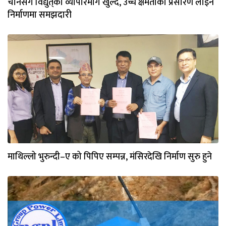
चीनसँग विद्युत्‌काे व्यापारमार्ग खुल्दै, उच्च क्षमताको प्रसारण लाइन
निर्माणमा समझदारी
माथिल्लो भुरुन्दी–ए को पिपिए सम्पन्न, मंसिरदेखि निर्माण सुरु हुने