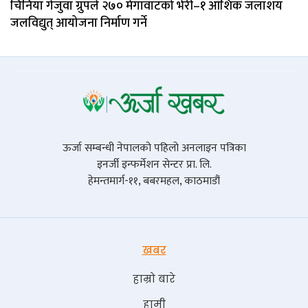
चिनियाँ गेजुवा ग्रुपले २७० मेगावाटको भेरी–१ आंशिक जलाशय
जलविद्युत् आयोजना निर्माण गर्ने
ऊर्जा सम्बन्धी नेपालको पहिलो अनलाइन पत्रिका
इनर्जी इन्फर्मेशन सेन्टर प्रा. लि.
हेमन्तमार्ग-११, बबरमहल, काठमाडौं
खबर
हाम्रो बारे
हामी