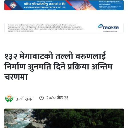
अन्तर्राष्ट्रिय
जलवायु
ऊर्जा
दक्षता
उहिलेकाे
१३२ मेगावाटको तल्लो वरुणलाई
खबर
निर्माण अुनमति दिने प्रक्रिया अन्तिम
हरित
चरणमा
हाइड्रोजन
इभी
२०८० जेठ २१
ऊर्जा खबर
सम्पादकीय
बैंक
पर्यटन