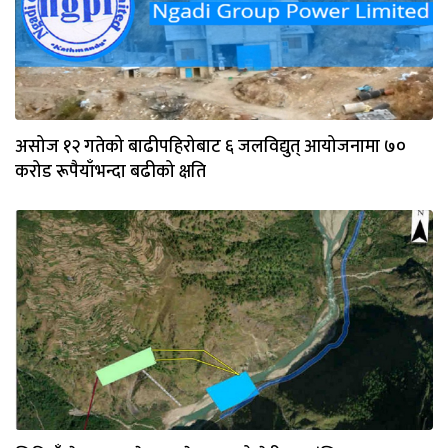
असोज १२ गतेको बाढीपहिरोबाट ६ जलविद्युत् आयोजनामा ७०
करोड रूपैयाँभन्दा बढीको क्षति