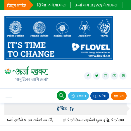
्टा
ट्रिपिङ :
०
मे.वा.घन्टा
ऊर्जा माग :
७३४८५
मे.वा.घन्टा
प्राधिकरण :
०
मे.वा.
विद्युत अपडेट
जलविद्युत्
सोलार
"समृद्धिका लागि ऊर्जा"
वायु
बायोग्यास
प्रकाशन
ई-पेपर
EN
प्रसारण
ट्रेन्डिङ
पेट्रोलियम
लैले ४.३७ अर्बको ल्याउँदै
पेट्रोलियम पदार्थको मूल्य वृद्धि, पेट्रोलमा ३ र डिजेलमा ५ 