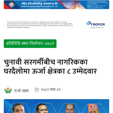
अन्तर्राष्ट्रिय
जलवायु
ऊर्जा
दक्षता
उहिलेकाे
प्रतिनिधि सभा निर्वाचन–२०८२
खबर
हरित
चुनावी सरगर्मीबीच नागरिकका
हाइड्रोजन
घरदैलोमा ऊर्जा क्षेत्रका ८ उम्मेदवार
इभी
सम्पादकीय
२०८२ माघ २२
ऊर्जा खबर
बैंक
पर्यटन