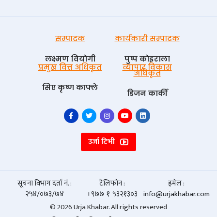
सम्पादक
कार्यकारी सम्पादक
लक्ष्मण वियोगी
पुष्प काेइराला
प्रमुख वित्त अधिकृत
व्यापार विकास
अधिकृत
सिए कृष्ण काफ्ले
डिजन कार्की
उर्जा टिभी
सूचना विभाग दर्ता नं. :
टेलिफोन :
इमेल :
२५४/०७३/७४
+९७७-१-५३२१३०३
info@urjakhabar.com
© 2026 Urja Khabar. All rights reserved