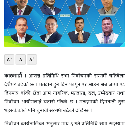
भिडियो
छापा
खोज
प्रोफाइल
-
+
A
A
A
ऊर्जा
विशेष
काठमाडौँ ।
आसन्न प्रतिनिधि सभा निर्वाचनको सरगर्मी यतिबेला
देशैभर बढेको छ । मतदान हुने दिन फागुन २१ आउन अब जम्मा २८
दिनमात्र बाँकी छँदा आम नागरिक, मतदाता, दल, उम्मेदवार तथा
निर्वाचन आयोगलाई चटाराे परेको छ । मतदानकाे दिनगन्ती सुरु
भइसकेकोले पनि चुनावी सरगर्मी बढेकाे देखिन्छ ।
निर्वाचन कार्यतालिका अनुसार माघ ६ गते प्रतिनिधि सभा सदस्यमा