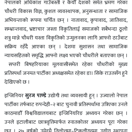
नेपालको अधिकांश गाउँबस्ती र कैयौँ देशको समेत भ्रमण गरेका
चौधरी विकास विज्ञ, कुशल व्यवस्थापक, अनुसन्धाता र सामाजिक
अभियन्ताको रूपमा चर्चित छन् । नातावाद, कृपावाद, जातिवाद,
सम्भ्रान्तवाद, भ्रष्टाचार जस्ता विकृतिलाई समाजको सबैभन्दा ठूलो
शत्रु मान्ने चौधरी यस्ता विकृतिको उन्मुलनका लागि आफ्नो ठाउँबाट
सक्रिय रहँदै आएका छन् । देशमा सुशासन तथा सामाजिक
न्यायसहितको समृद्धि आफ्नो लक्ष्य भएको चौधरीले बताएका छन् ।
सप्तरी बिषहरियाका मूलवासीसमेत रहेका चौधरीको मुख्य
प्रतिस्पर्धा जनमत पार्टीका अध्यक्षसमेत रहेका डा। सिके राउतसँग हुने
देखिएको छ ।
इन्जिनियर
सुरज पाण्डे
उद्योगी तथा व्यवसायी हुन् । उज्यालाे नेपाल
पार्टीका तर्फबाट रुपन्देही–२ बाट चुनावी प्रतिस्पर्धामा उत्रिएका उनले
काठमाडौँ विश्वविद्यालयबाट इन्जिनियरिङ अध्ययन गरेका छन् ।
उनले इटालीबाट छात्रवृत्तिमार्फत स्नातकोत्तर अध्ययन पूरा गरेका
छन् । २७ वर्षको उमेरमै तिलोत्तमा–टिकुलीगढमा उद्योग स्थापना