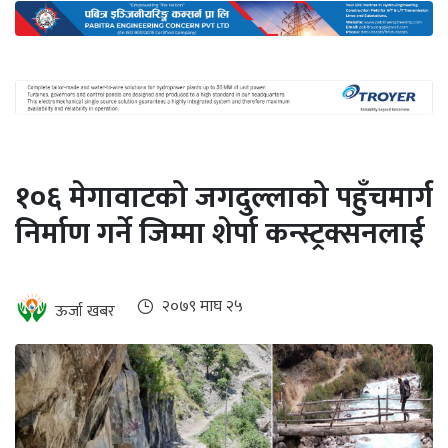
अन्तर्राष्ट्रिय
जलवायु
ऊर्जा
दक्षता
उहिलेकाे
१०६ मेगावाटको जगदुल्लाको पहुँचमार्ग
खबर
निर्माण गर्ने जिम्मा शेर्पा कन्स्ट्रक्सनलाई
हरित
हाइड्रोजन
इभी
२०७९ माघ २५
ऊर्जा खबर
सम्पादकीय
बैंक
पर्यटन