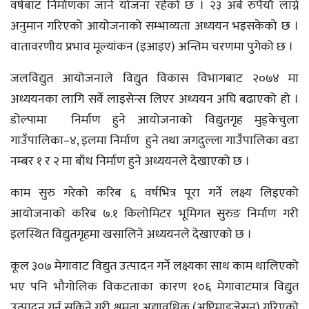
वर्षबाट निर्माणका जाने योजना रहेको छ । २३ अर्ब रुपैयाँ लाग्ने
अनुमान गरिएको आयोजनाको सम्भाव्यता अध्ययन भइसकेको छ ।
वातावरणीय प्रभाव मूल्यांकन (इआइए) अन्तिम चरणमा पुगेको छ ।
जलविद्युत आयोजनाले विद्युत विकास विभागबाट २०७४ मा
अध्ययनका लागि सर्वे लाइसेन्स लिएर अध्ययन अघि बढाएको हो ।
डोल्पामा निर्माण हुने आयोजनाको विद्युतगृह मुड्केचुला
गाउँपालिका–४, इलमा निर्माण हुने तथा जगदुल्ला गाउँपालिका वडा
नम्बर १ र २ मा बाँध निर्माण हुने अध्ययनले देखाएको छ ।
काम सुरु गरेको करिब ६ वर्षभित्र पूरा गर्ने लक्ष्य लिइएको
आयोजनाको करिब ७.१ किलोमिटर भूमिगत सुरुङ निर्माण गरी
इलस्थित विद्युतगृहमा खसालिने अध्ययनले देखाएकाे छ ।
कूल ३०७ मेगावाट विद्युत उत्पादन गर्ने लक्ष्यका साथ काम थालिएको
भए पनि भौगोलिक विकटताका कारण १०६ मेगावाटमात्र विद्युत
उत्पादन गर्न सकिने गरी क्षमता अद्यावधिक (अप्टिमाइजेसन) गरिएको