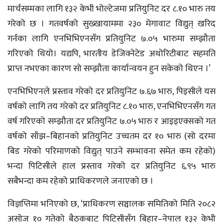
मार्चसम्मका लागि १३२ केभी भोल्टेजमा प्रतियुनिट दर ८.१० भारु तय
गरेको छ । गतवर्षको सुख्खायाममा २३० मेगावाट विद्युत् खरिद
गर्नका लागि एनभिभिएनसँग प्रतियुनिट ७.०५ भारुमा सम्झौता
गरिएको थियो। यद्यपि, भारतीय डेजिक्नेटेड अथोरिटीबाट सहमति
प्राप्त नभएका कारण सो सम्झौता कार्यान्वयन हुन सकेको थिएन ।’
एनभिभिएनले प्रस्ताव गरेको दर प्रतियुनिट ७.६७ भारु, पिइसीले यस
वर्षको लागि तय गरेको दर प्रतियुनिट ८.१० भारु, एनभिभिएनसँग गत
वर्ष गरिएको सम्झौता दर प्रतियुनिट ७.०५ भारु र आइइएक्सको गत
वर्षको साँझ–बिहानको प्रतियुनिट उच्चतम दर १० भारु (सो दरमा
बिड गरेको परिमाणको विद्युत् पाउने सम्भावना समेत कम रहेको)
भन्दा पिटिसीले हाल प्रस्ताव गरेको दर प्रतियुनिट ६.९५ भारु
सबैभन्दा कम रहेको प्राधिकरणले जनाएको छ ।
विज्ञप्तिमा भनिएको छ, ‘प्राधिकरण सञ्चालक समितिको मिति २०८२
असोज १० गतेको बैठकबाट पिटिसीसँग बिहार–नेपाल १३२ केभी