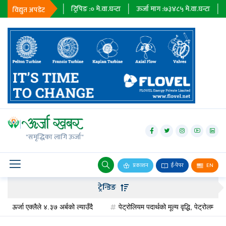
९
मे.वा.घन्टा
ट्रिपिङ :
०
मे.वा.घन्टा
ऊर्जा माग :
७३४८५
मे.वा.घन्टा
प्राधिकरण 
विद्युत अपडेट
जलविद्युत्
सोलार
"समृद्धिका लागि ऊर्जा"
वायु
बायोग्यास
प्रकाशन
ई-पेपर
EN
प्रसारण
ट्रेन्डिङ
पेट्रोलियम
ा एक्लैले ४.३७ अर्बको ल्याउँदै
पेट्रोलियम पदार्थको मूल्य वृद्धि, पेट्रोलमा ३ र डिजेल