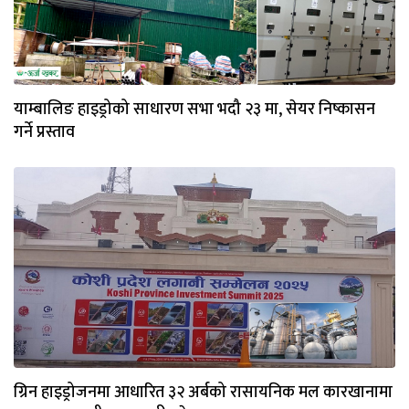
याम्बालिङ हाइड्रोको साधारण सभा भदौ २३ मा, सेयर निष्कासन
गर्ने प्रस्ताव
ग्रिन हाइड्रोजनमा आधारित ३२ अर्बको रासायनिक मल कारखानामा