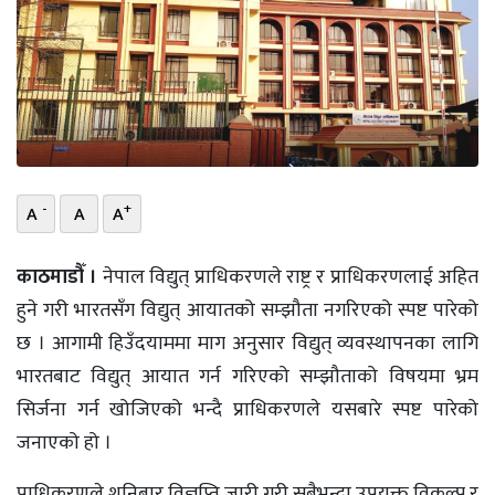
भिडियो
छापा
खोज
प्रोफाइल
-
+
A
A
A
ऊर्जा
विशेष
काठमाडौँ ।
नेपाल विद्युत् प्राधिकरणले राष्ट्र र प्राधिकरणलाई अहित
हुने गरी भारतसँग विद्युत् आयातको सम्झौता नगरिएको स्पष्ट पारेको
छ । आगामी हिउँदयाममा माग अनुसार विद्युत् व्यवस्थापनका लागि
भारतबाट विद्युत् आयात गर्न गरिएको सम्झौताको विषयमा भ्रम
सिर्जना गर्न खोजिएको भन्दै प्राधिकरणले यसबारे स्पष्ट पारेको
जनाएको हो ।
प्राधिकरणले शनिबार विज्ञप्ति जारी गरी सबैभन्दा उपयुक्त विकल्प र