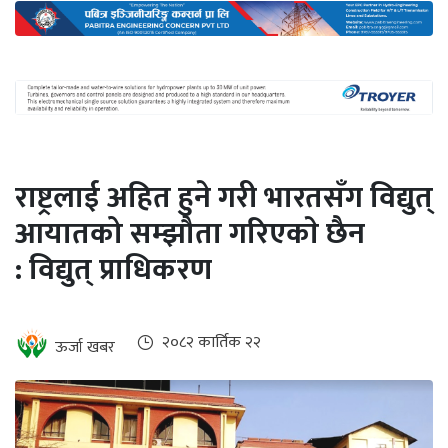
अन्तर्राष्ट्रिय
जलवायु
ऊर्जा
दक्षता
उहिलेकाे
राष्ट्रलाई अहित हुने गरी भारतसँग विद्युत्
खबर
आयातको सम्झौता गरिएकाे छैन
हरित
: विद्युत् प्राधिकरण
हाइड्रोजन
इभी
२०८२ कार्तिक २२
ऊर्जा खबर
सम्पादकीय
बैंक
पर्यटन