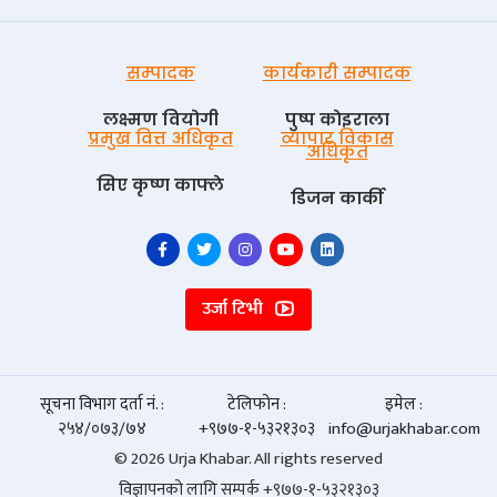
सम्पादक
कार्यकारी सम्पादक
लक्ष्मण वियोगी
पुष्प काेइराला
प्रमुख वित्त अधिकृत
व्यापार विकास
अधिकृत
सिए कृष्ण काफ्ले
डिजन कार्की
उर्जा टिभी
सूचना विभाग दर्ता नं. :
टेलिफोन :
इमेल :
२५४/०७३/७४
+९७७-१-५३२१३०३
info@urjakhabar.com
© 2026 Urja Khabar. All rights reserved
विज्ञापनको लागि सम्पर्क +९७७-१-५३२१३०३