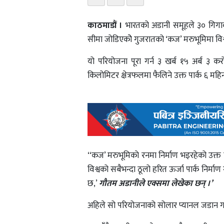
काठमाडौं ।
भारतको अडानी समूहले ३० गिगावाट 
सीमा जोडिएकोे गुजरातको ‘कज’ मरुभूमिमा विश्वक
यो परियोजना पूरा गर्न ३ खर्ब १५ अर्ब ३ 
किलोमिटर क्षेत्रफलमा फैलिने उक्त पार्क ६ मह
‘‘कज’ मरुभूमिकाे रनमा निर्माण भइरहेको उक्त प
विश्वको सबैभन्दा ठूलो हरित ऊर्जा पार्क निर्मा
छ,’
गौतम अडानीले एक्समा लेखेका छन् ।’
अहिले सो परियोजनाको सोलार प्यानल जडान गर्न