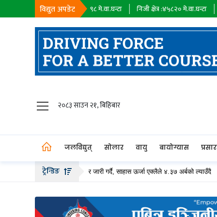
विद्युत अपडेट
सहायक कम्पनी :
१८३९८
मे.वा.घन्टा
निजी क्षेत्र :
४५८२०
मे.वा.घन्टा
आयात :
०
मे
जलविद्युत्
२०८३ साउन २१, बिहिबार
सोलार
वायु
जलविद्युत्
सोलार
वायु
बायोग्यास
प्रसा
बायोग्यास
ट्रेन्डिङ
२० अर्ब बढीको हकप्रद सेयर जारी गर्दै, साहास ऊर्जा एक्लैले ४.३७ अर्बको ल्याउँदै
ल
प्रसारण
पेट्रोलियम