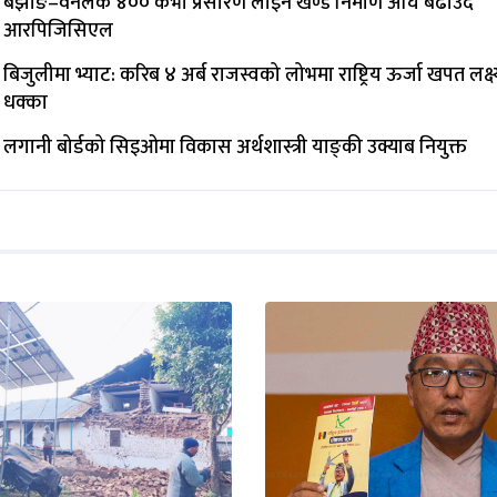
बझाङ–वनलेक ४०० केभी प्रसारण लाइन खण्ड निर्माण अघि बढाउँदै
आरपिजिसिएल
बिजुलीमा भ्याट: करिब ४ अर्ब राजस्वको लोभमा राष्ट्रिय ऊर्जा खपत लक्ष्
धक्का
लगानी बोर्डको सिइओमा विकास अर्थशास्त्री याङ्‌की उक्याब नियुक्त