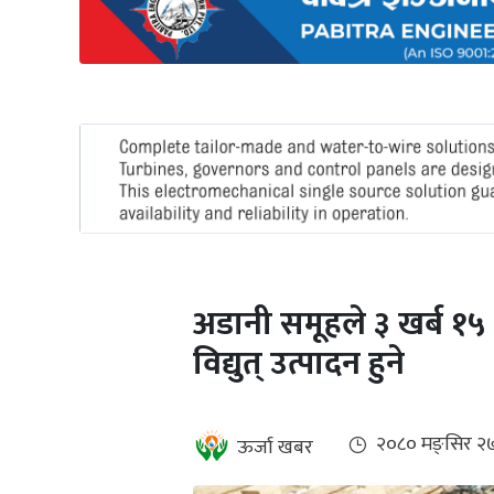
अन्तर्राष्ट्रिय
जलवायु
ऊर्जा
दक्षता
उहिलेकाे
खबर
हरित
हाइड्रोजन
अडानी समूहले ३ खर्ब १५ 
इभी
विद्युत् उत्पादन हुने
सम्पादकीय
बैंक
२०८० मङ्सिर २
ऊर्जा खबर
पर्यटन