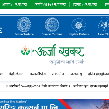
.वा.घन्टा
निर्यात :
२३६७९
मे.वा.घन्टा
ट्रिपिङ :
०
मे.वा.घन्टा
ऊर्जा माग :
७३४८
"समृद्धिका लागि ऊर्जा"
रण
पेट्रोलियम
अन्तर्राष्ट्रिय
जलस्रोत
जलवायु
हरित हाइड्रोज
प्सीफेदी ४००/२२०/१३२ केभी सबस्टेसन निर्माण ९० प्रतिशत पूरा, देशकै महत्त्वपूर्ण विद्युत् हब ब