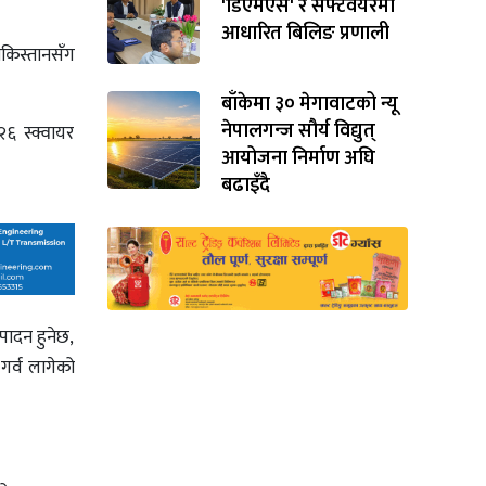
'डिएमएस' र सफ्टवेयरमा
आधारित बिलिङ प्रणाली
ाकिस्तानसँग
बाँकेमा ३० मेगावाटको न्यू
नेपालगन्ज सौर्य विद्युत्
६ स्क्वायर
आयोजना निर्माण अघि
बढाइँदै
्पादन हुनेछ,
 गर्व लागेको