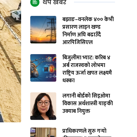
थप खबर
बझाङ–वनलेक ४०० केभी
प्रसारण लाइन खण्ड
निर्माण अघि बढाउँदै
आरपिजिसिएल
बिजुलीमा भ्याट: करिब ४
अर्ब राजस्वको लोभमा
राष्ट्रिय ऊर्जा खपत लक्ष्यमै
धक्का
लगानी बोर्डको सिइओमा
विकास अर्थशास्त्री याङ्‌की
उक्याब नियुक्त
प्राधिकरणले सुरु गर्‍यो