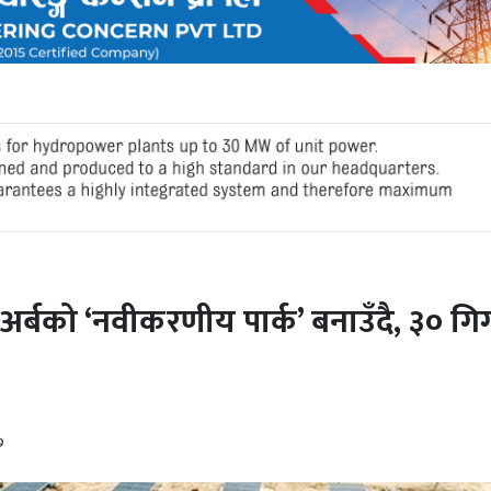
अर्बको ‘नवीकरणीय पार्क’ बनाउँदै, ३० गि
७