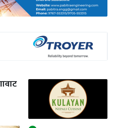
गावाट