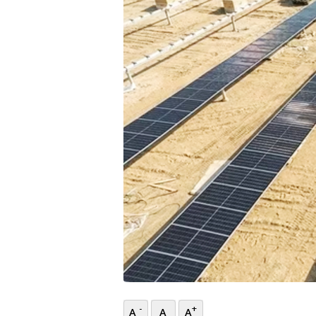
भिडियो
छापा
खोज
प्रोफाइल
ऊर्जा
विशेष
-
+
A
A
A