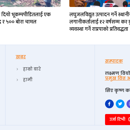
ले दियो भूकम्पपीडितलाई एक
लघुजलविद्युत उत्पादन गर्ने स्थान
 र ५०० बोरा चामल
लगानीकर्तालाई १२ वर्षसम्म कर
व्यवस्था गर्ने राप्रपाको प्रतिवद्धता
खबर
सम्पादक
हाम्रो बारे
लक्ष्मण विय
प्रमुख वित्त
हामी
सिए कृष्ण का
उर्जा टिभी