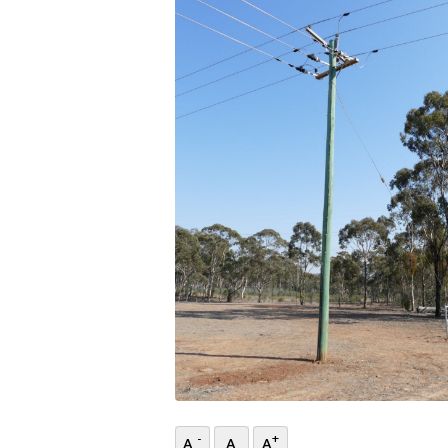
भिडियो
छापा
खोज
प्रोफाइल
ऊर्जा
विशेष
-
+
A
A
A