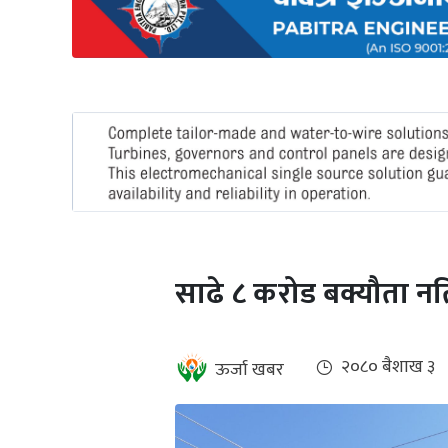
अन्तर्राष्ट्रिय
जलवायु
ऊर्जा
दक्षता
उहिलेकाे
खबर
हरित
हाइड्रोजन
साढे ८ करोड बक्यौता नतिर
इभी
सम्पादकीय
२०८० ब‌ैशाख ३
ऊर्जा खबर
बैंक
पर्यटन