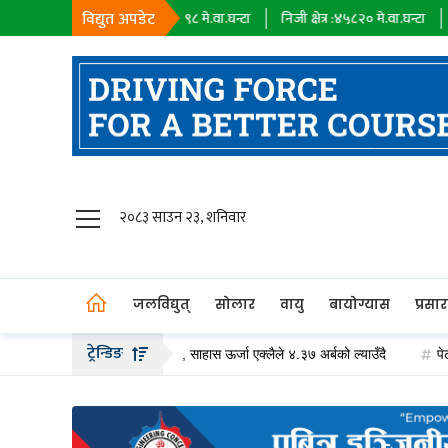
विद्युत अपडेट
सहायक कम्पनी :
१८३९८
मे.वा.घन्टा
निजी क्षेत्र :
४५८२०
मे.वा.घन्टा
आयात :
०
म
जलविद्युत्
२०८३ साउन २३, शनिवार
सोलार
वायु
जलविद्युत्
सोलार
वायु
बायोग्यास
प्रसा
बायोग्यास
ट्रेन्डिङ
ढीको हकप्रद सेयर जारी गर्दै, साहास ऊर्जा एक्लैले ४.३७ अर्बको ल्याउँदै
पेट्रोलियम 
प्रसारण
पेट्रोलियम