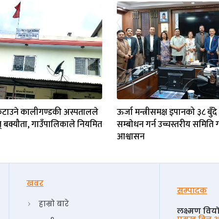
कुटाउने कालीगण्डकी अस्पतालले
ऊर्जा मन्त्रीसमक्ष इपानको ३८ बुँदे
्युत् बक्यौता, गाउँपालिकाले नियमित
सम्बाेधन गर्न उच्चस्तरीय समिति ग
आश्वासन
खबर
सम्पादक
हाम्रो बारे
लक्ष्मण विय