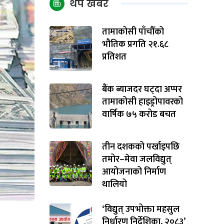
थप खबर
तामाकोसी पाँचौँको
भौतिक प्रगति २१.६८
प्रतिशत
बैंक ब्याजदर घट्दा अप्पर
तामाकोसी हाइड्रोपावरको
वार्षिक ७५ करोड बचत
तीन दशकको पर्खाइपछि
तमोर–मेवा जलविद्युत्
आयोजनाको निर्माण
थालियो
‘विद्युत् उपभोक्ता महसुल
निर्धारण निर्देशिका, २०८३’