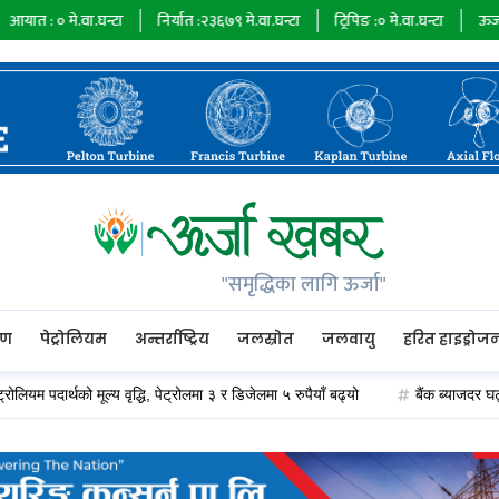
े.वा.घन्टा
निर्यात :
२३६७९
मे.वा.घन्टा
ट्रिपिङ :
०
मे.वा.घन्टा
ऊर्जा माग :
७३४
"समृद्धिका लागि ऊर्जा"
रण
पेट्रोलियम
अन्तर्राष्ट्रिय
जलस्रोत
जलवायु
हरित हाइड्रोज
पदार्थको मूल्य वृद्धि, पेट्रोलमा ३ र डिजेलमा ५ रुपैयाँ बढ्यो
बैंक ब्याजदर घट्दा अप्