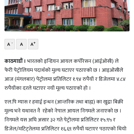
भिडियो
छापा
खोज
-
+
A
A
A
प्रोफाइल
काठमाडौं ।
भारतको इन्डियन आयल कर्पोरेसन (आईओसी) ले
ऊर्जा
फेरी पेट्रोलियम पदार्थको मुल्य घटाएर पठाएको छ । आइओसीले
विशेष
आज (मंगलबार) पेट्रोलमा प्रतिलिटर १.९४ रुपैयाँ र डिजेलमा ४.८४
रुपैयाँका दरले घटाएर नयाँ मूल्य पठाएकाे हाे ।
एल.पि ग्यास र हवाई इन्धन (आन्तरिक तथा बाह्य) का खुद्रा बिक्री
मुल्य भने यथावत नै रहेकाे नेपाल आयल निगमले जनाएकाे छ ।
निगमले यस अघि असार ३२ गते पेट्रोलमा प्रतिलिटर १५.९५ र
डिजेल/मटिट्तेलमा प्रतिलिटर १६.६९ रुपैयाँ घटाएर पठाएको थियो