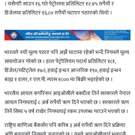
। यसैगरी साउन १६ गते पेट्रोलमा प्रतिलिटर १२.४५ रुपैयाँ र
डिजेलमा प्रतिलिटर १६.८० रुपैयाँ घटाएर पठाएको थियो ।
भारतले नयाँ मूल्य पठाए पनि अझै घाटामा रहेको भन्दै निगमले मूल्य
समायोजन गरेको छ । हाल पेट्रोलियम पदार्थ प्रतिलिटर १८१,
डिजेल/मटिट्तेल १७२, हवाई इन्धन आन्तरिक १९०, हवाई इन्धन
बाह्य १ डलर, र एल.पी. ग्यास १८०० मा बिक्री भइरहेको छ ।
भारतीय आयल कर्पोरेसन आइओसीले बक्यौता तिर्न सरकारले नेपाल
आयल निगमलाई ८ अर्ब रुपैयाँ ऋण दिने भएको छ । सरकारले ऋण
तिर्ने सिमा ५ वर्ष राखेर निगमलाई रकम उपलब्ध गराउने भएको छ ।
राष्ट्रिय बाणिज्य बैंकसँग पनि करिब ३ अर्ब रुपैयाँ ऋण दिने प्रक्रिया
अघि बढाएको निगमले जनाएको छ । यस्ले आइओसीलाई भुक्तानी