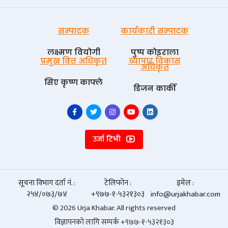
सम्पादक
कार्यकारी सम्पादक
लक्ष्मण वियोगी
पुष्प काेइराला
प्रमुख वित्त अधिकृत
व्यापार विकास
अधिकृत
सिए कृष्ण काफ्ले
डिजन कार्की
उर्जा टिभी
सूचना विभाग दर्ता नं. :
टेलिफोन :
इमेल :
२५४/०७३/७४
+९७७-१-५३२१३०३
info@urjakhabar.com
© 2026 Urja Khabar. All rights reserved
विज्ञापनको लागि सम्पर्क +९७७-१-५३२१३०३