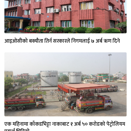
आइओसीको बक्यौता तिर्न सरकारले निगमलाई ७ अर्ब ऋण दिने
एक महिनामा काँकडभिट्टा नाकाबाट १ अर्ब ५० करोडको पेट्रोलियम