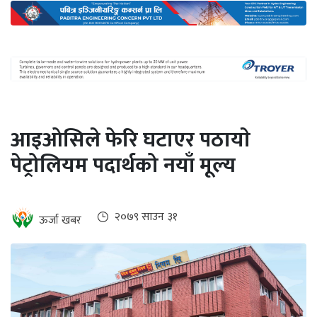
अन्तर्राष्ट्रिय
जलवायु
ऊर्जा
दक्षता
उहिलेकाे
आइओसिले फेरि घटाएर पठायाे
खबर
पेट्रोलियम पदार्थको नयाँ मूल्य
हरित
हाइड्रोजन
इभी
२०७९ साउन ३१
ऊर्जा खबर
सम्पादकीय
बैंक
पर्यटन