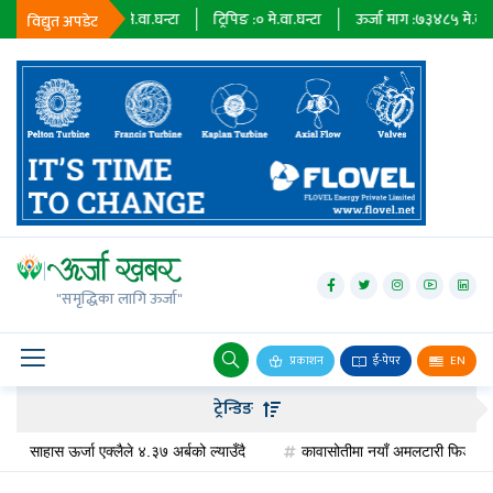
िर्यात :
२३६७९
मे.वा.घन्टा
ट्रिपिङ :
०
मे.वा.घन्टा
ऊर्जा माग :
७३४८५
मे.वा.घन्टा
विद्युत अपडेट
जलविद्युत्
सोलार
"समृद्धिका लागि ऊर्जा"
वायु
बायोग्यास
प्रकाशन
ई-पेपर
EN
प्रसारण
ट्रेन्डिङ
पेट्रोलियम
ाहास ऊर्जा एक्लैले ४.३७ अर्बको ल्याउँदै
कावासोतीमा नयाँ अमलटारी फिडर निर्माण, विद्