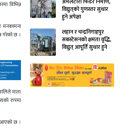
अमलटारी फिडर निर्माण,
रमा विभिन्न
विद्युत्‌को गुणस्तर सुधार
हुने अपेक्षा
थल मनकामना
लहान र चन्द्रनिगाहपुर
न गरेको छ ।
सबस्टेसनको क्षमता वृद्धि,
विद्युत् आपूर्ति सुधार हुने
रालिले माता
्यको रुपमा
ै आएको छ ।