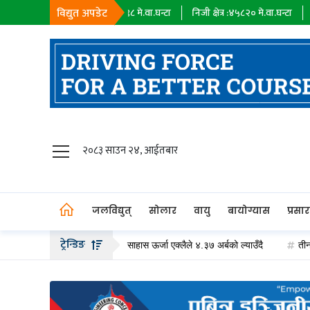
विद्युत अपडेट
सहायक कम्पनी :
१८३९८
मे.वा.घन्टा
निजी क्षेत्र :
४५८२०
मे.वा.घन्टा
आयात :
०
मे
जलविद्युत्
२०८३ साउन २४, आईतबार
सोलार
वायु
जलविद्युत्
सोलार
वायु
बायोग्यास
प्रसा
बायोग्यास
ट्रेन्डिङ
ीको हकप्रद सेयर जारी गर्दै, साहास ऊर्जा एक्लैले ४.३७ अर्बको ल्याउँदै
तीन दशकको प
प्रसारण
पेट्रोलियम