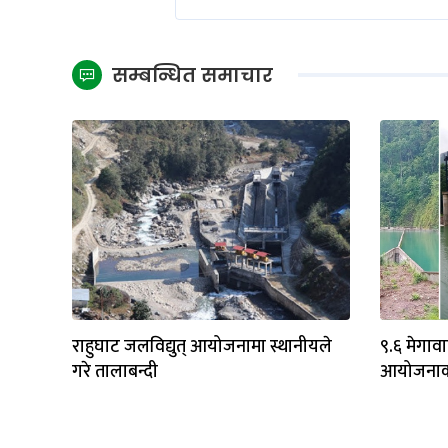
सम्बन्धित समाचार
राहुघाट जलविद्युत् आयोजनामा स्थानीयले
९.६ मेगाव
गरे तालाबन्दी
आयोजनाको व