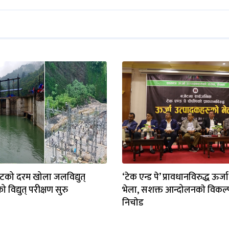
ाटको दरम खोला जलविद्युत्
‘टेक एन्ड पे’ प्रावधानविरुद्ध ऊर्जा
िद्युत् परीक्षण सुरु
भेला, सशक्त आन्दोलनकाे विकल्
निचाेड