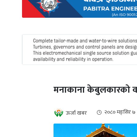
अन्तर्राष्ट्रिय
जलवायु
ऊर्जा
दक्षता
उहिलेकाे
खबर
हरित
हाइड्रोजन
मनाकाना केबुलकारको वार
इभी
सम्पादकीय
२०८० मङ्सिर ७
ऊर्जा खबर
बैंक
पर्यटन