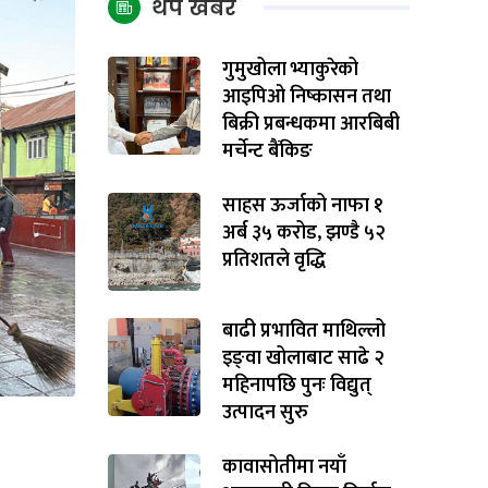
थप खबर
गुमुखोला भ्याकुरेको
आइपिओ निष्कासन तथा
बिक्री प्रबन्धकमा आरबिबी
मर्चेन्ट बैंकिङ
साहस ऊर्जाको नाफा १
अर्ब ३५ करोड, झण्डै ५२
प्रतिशतले वृद्धि
बाढी प्रभावित माथिल्लो
इङ्‌वा खोलाबाट साढे २
महिनापछि पुनः विद्युत्
उत्पादन सुरु
कावासोतीमा नयाँ