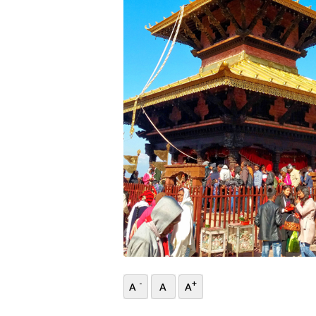
भिडियो
छापा
खोज
प्रोफाइल
ऊर्जा
विशेष
-
+
A
A
A