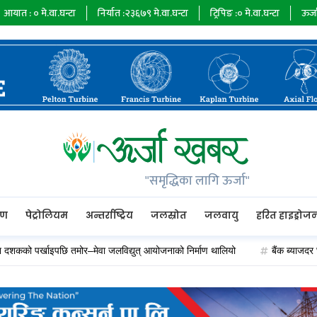
.वा.घन्टा
निर्यात :
२३६७९
मे.वा.घन्टा
ट्रिपिङ :
०
मे.वा.घन्टा
ऊर्जा माग :
७३४८
"समृद्धिका लागि ऊर्जा"
रण
पेट्रोलियम
अन्तर्राष्ट्रिय
जलस्रोत
जलवायु
हरित हाइड्रोज
र्खाइपछि तमोर–मेवा जलविद्युत् आयोजनाको निर्माण थालियो
बैंक ब्याजदर घट्दा अ