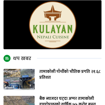
थप खबर
तामाकोसी पाँचौँको भौतिक प्रगति २१.६८
प्रतिशत
बैंक ब्याजदर घट्दा अप्पर तामाकोसी
हाइड्रोपावरको वार्षिक ७५ करोड बचत