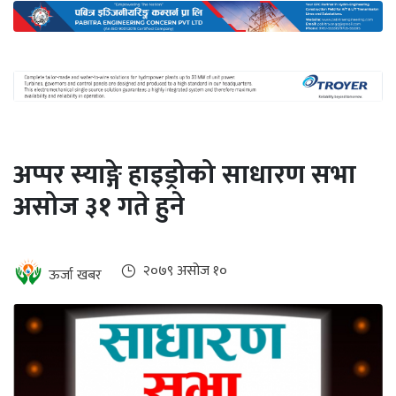
अन्तर्राष्ट्रिय
जलवायु
ऊर्जा
दक्षता
उहिलेकाे
अप्पर स्याङ्गे हाइड्रोको साधारण सभा
खबर
असोज ३१ गते हुने
हरित
हाइड्रोजन
इभी
२०७९ असोज १०
ऊर्जा खबर
सम्पादकीय
बैंक
पर्यटन