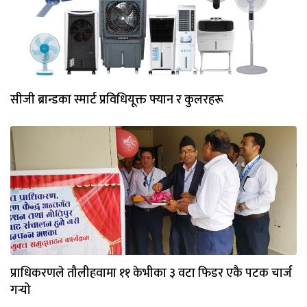
सीजी ब्रान्डका स्मार्ट प्रविधियूक्त फ्यान र कुलरहरू
प्राधिकरणले तौलीहवामा ११ केभीका ३ वटा फिडर एकै पटक चार्ज
गर्‍यो