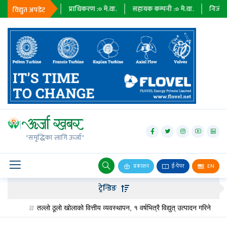
८५
मे.वा.घन्टा
प्राधिकरण :
०
मे.वा.
सहायक कम्पनी :
०
मे.वा.
निजी क्षेत्र :
०
मे.
विद्युत अपडेट
जलविद्युत्
सोलार
"समृद्धिका लागि ऊर्जा"
वायु
बायोग्यास
प्रकाशन
ई-पेपर
EN
प्रसारण
ट्रेन्डिङ
पेट्रोलियम
तल्लाे ठूलाे खाेलाको वित्तीय व्यवस्थापन, १ वर्षभित्रै विद्युत् उत्पादन गरिने
ओए