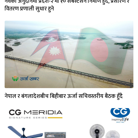
नर्वेकाे अनुदानमा प्रदेश-२ मा १० सबस्टेसन निर्माण हुँदै, प्रसारण र
वितरण प्रणाली सुधार हुने
नेपाल र बंगलादेशबीच बिहीबार ऊर्जा सचिवस्तरीय बैठक हुँदै