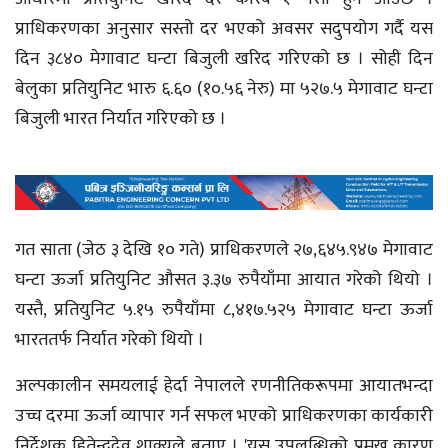
प्राधिकरणका अनुसार सस्तो दर भएको अवसर सदुपयोग गर्दै यस
दिन ३८४० मेगावाट घन्टा बिजुली खरिद गरिएको छ । सोही दिन
बेलुका प्रतियुनिट भारु ६.६० (१०.५६ नेरु) मा ५२७.५ मेगावाट घन्टा
बिजुली भारत निर्यात गरिएको छ ।
गत साता (जेठ ३ देखि १० गते) प्राधिकरणले २७,६४५.९४७ मेगावाट
घन्टा ऊर्जा प्रतियुनिट औसत ३.३७ रुपैयाँमा आयात गरेको थियो ।
यस्तै, प्रतियुनिट ५.१५ रुपैयाँमा ८,४१७.५२५ मेगावाट घन्टा ऊर्जा
भारततर्फ निर्यात गरेको थियो ।
अल्पकालीन समयलाई हेर्दा नेपालले रणनीतिकरूपमा आयातभन्दा
उच्च दरमा ऊर्जा व्यापार गर्न सफल भएको प्राधिकरणका कार्यकारी
निर्देशक हितेन्द्रदेव शाक्यले बताए । 'यस उपलब्धिको प्रमुख कारण