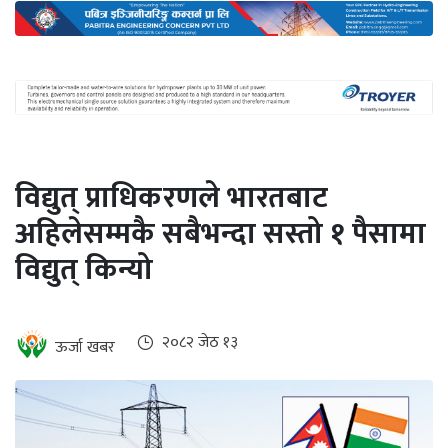
अन्तर्राष्ट्रिय
जलवायु
ऊर्जा
दक्षता
उहिलेकाे
विद्युत् प्राधिकरणले भारतबाट
खबर
अहिलेसम्मकै सबैभन्दा सस्तो १ पैसामा
हरित
विद्युत् किन्यो
हाइड्रोजन
इभी
२०८२ जेठ १३
ऊर्जा खबर
सम्पादकीय
बैंक
पर्यटन