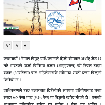
भिडियो
छापा
खोज
प्रोफाइल
-
+
A
A
A
ऊर्जा
विशेष
काठमाडौँ । नेपाल विद्युत् प्राधिकरणले हिजो सोमबार अर्थात् जेठ ११
गते भारतको ऊर्जा विनिमय बजार (आइइएक्स) को रियल टाइम
बजार (आरटिएम) बाट अहिलेसम्मकै सबैभन्दा सस्तो दरमा बिजुली
किनेको छ ।
प्राधिकरणले उक्त बजारबाट दिउँसोको समयमा प्रतिमेगावाट घन्टा
सरदर ७२ पैसा भारु (१.१५ नेरु) मा बिजुली खरिद गरेको हो । यसको
आधारमा प्रतियुनिट खरिद दर करिब १ पैसा हुन आउँछ ।