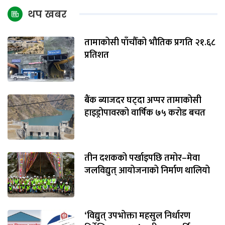
थप खबर
तामाकोसी पाँचौँको भौतिक प्रगति २१.६८
प्रतिशत
बैंक ब्याजदर घट्दा अप्पर तामाकोसी
हाइड्रोपावरको वार्षिक ७५ करोड बचत
तीन दशकको पर्खाइपछि तमोर–मेवा
जलविद्युत् आयोजनाको निर्माण थालियो
‘विद्युत् उपभोक्ता महसुल निर्धारण