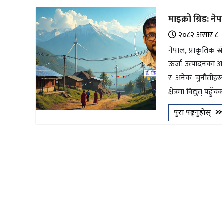
अन्तर्राष्ट्रिय
माइक्रो ग्रिड:
जलवायु
२०८२ असार ८
ऊर्जा
नेपाल, प्राकृतिक स
दक्षता
ऊर्जा उत्पादनका अन
र अनेक चुनौतीहरू
उहिलेकाे
क्षेत्रमा विद्युत् पह
खबर
पुरा पढ्नुहोस्
हरित
हाइड्रोजन
इभी
सम्पादकीय
बैंक
पर्यटन