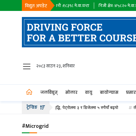
विद्युत अपडेट
६७
मे.वा.घन्टा
सहायक कम्पनी :
१८३९८
मे.वा.घन्टा
निजी क्षेत्र :
४५८२०
मे.वा.घन्टा
जलविद्युत्
२०८३ साउन २३, शनिवार
सोलार
वायु
जलविद्युत्
सोलार
वायु
बायोग्यास
प्रसा
बायोग्यास
ट्रेन्डिङ
पेट्रोलियम पदार्थको मूल्य वृद्धि, पेट्रोलमा ३ र डिजेलमा ५ रुपैयाँ बढ्यो
तीन द
प्रसारण
पेट्रोलियम
#Microgrid