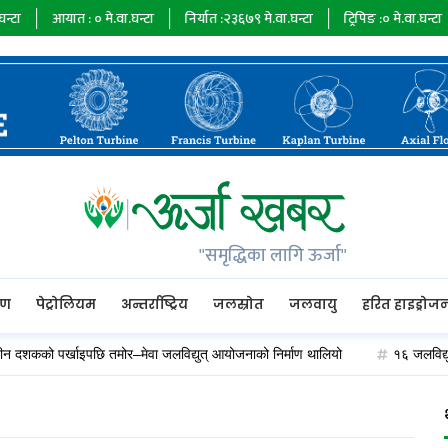
आयात :
०
मे.वा.घन्टा
निर्यात :
२३६७९
मे.वा.घन्टा
ट्रिपिङ :
०
मे.वा.घन्टा
"समृद्धिका लागि ऊर्जा"
रण
पेट्रोलियम
अन्तर्राष्ट्रिय
जलस्रोत
जलवायु
हरित हाइड्रोज
शकको पर्खाइपछि तमोर–मेवा जलविद्युत् आयोजनाको निर्माण थालियो
१६ जलविद्युत् 