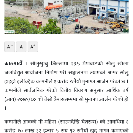
भिडियो
छापा
खोज
-
+
A
A
A
प्रोफाइल
ऊर्जा
काठमाडौं ।
सोलुखुम्बु जिल्लामा २३.५ मेगावाटको सोलु खोला
विशेष
जलविद्युत आयोजना निर्माण गरी सञ्चालनमा ल्याएको अप्पर सोलु
हाइड्रो इलेक्ट्रिक कम्पनीले १ करोड रुपैयाँ मुनाफा आर्जन गरेको छ ।
कम्पनीले सार्वजनिक गरेको वित्तीय विवरण अनुसार आर्थिक वर्ष
(आव) २०७९/८० को तेस्रो त्रैमाससम्ममा सो मुनाफा आर्जन गरेको हो
।
कम्पनीले आवको नौ महिना (साउनदेखि चैतसम्म) को आवधिमा १
करोड १० लाख ३२ हजार ५ सय ९२ रुपैयाँ खुद नाफा कमाएको