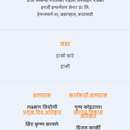
ऊर्जा सम्बन्धी नेपालको पहिलो अनलाइन पत्रिका
इनर्जी इन्फर्मेशन सेन्टर प्रा. लि.
हेमन्तमार्ग-११, बबरमहल, काठमाडौं
खबर
हाम्रो बारे
हामी
सम्पादक
कार्यकारी सम्पादक
लक्ष्मण वियोगी
पुष्प काेइराला
प्रमुख वित्त अधिकृत
व्यापार विकास
अधिकृत
सिए कृष्ण काफ्ले
डिजन कार्की