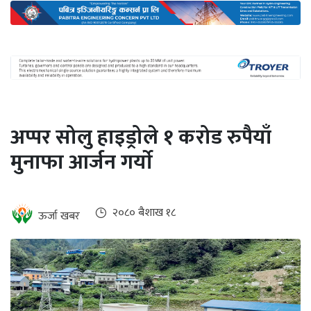
अन्तर्राष्ट्रिय
जलवायु
ऊर्जा
दक्षता
उहिलेकाे
अप्पर सोलु हाइड्रोले १ करोड रुपैयाँ
खबर
मुनाफा आर्जन गर्याे
हरित
हाइड्रोजन
इभी
२०८० ब‌ैशाख १८
ऊर्जा खबर
सम्पादकीय
बैंक
पर्यटन