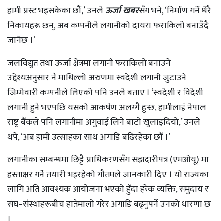
हामी प्रस्ट भइसकेका छौं,’ उनले
ऊर्जा खबर
सँग भने, ‘निर्माण गर्ने धेरै
निकायहरू छन्, अब कम्पनीले लगानीको दायरा फराकिलो बनाउँदै
जानेछ ।’
जलविद्युत तथा ऊर्जा क्षेत्रमा लगानी फराकिलो बनाउने
उद्देश्यअनुसार नै माथिल्लो अरुणमा स्वदेशी लगानी जुटाउने
जिम्मेवारी कम्पनीले लिएको पनि उनले बताए । ‘स्वदेशी र विदेशी
लगानी हुने भएपछि यसको आकर्षण अलग्गै हुन्छ, हामीलाई नेपाल
राष्ट्र बैंकले पनि लगानीमा अगुवाई लिने बाटो खुलाइदियो,’ उनले
थपे, ‘अब हामी उत्साहका साथ अगाडि बढिरहेका छौं ।’
लगानीका सम्बन्धमा छिट्टै प्राधिकरणसँग सझदारीपत्र (एमओयू) मा
हस्ताक्षर गर्ने तयारी भइरहेको गौतमले जानकारी दिए । यो राज्यका
लागि अति आवश्यक आयोजना भएको हुँदा हरेक व्यक्ति, समुदाय र
संघ–संस्थाहरूबीच हातेमालो गरेर अगाडि बढ्नुपर्ने उनको धारणा छ
।