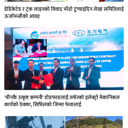
डेडिकेटेड र ट्रंक लाइनको विवाद चाँडो टुंग्याइदिन लेखा समितिलाई
ऊर्जामन्त्रीको आग्रह
'चीनकै उत्कृष्ट कम्पनी' डोङफाङलाई तमाेरकाे इलेक्ट्रो मेकानिकल
कार्यकाे ठेक्का, सिभिलको जिम्मा फेवालाई