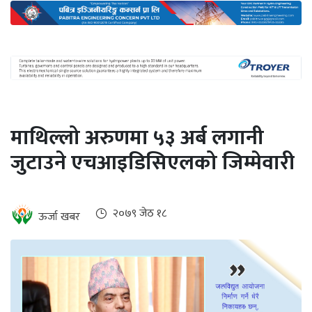
अन्तर्राष्ट्रिय
जलवायु
ऊर्जा
दक्षता
उहिलेकाे
माथिल्लो अरुणमा ५३ अर्ब लगानी
खबर
जुटाउने एचआइडिसिएलको जिम्मेवारी
हरित
हाइड्रोजन
इभी
२०७९ जेठ १८
ऊर्जा खबर
सम्पादकीय
बैंक
पर्यटन