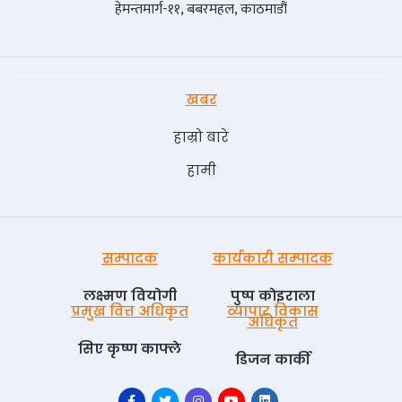
हेमन्तमार्ग-११, बबरमहल, काठमाडौं
खबर
हाम्रो बारे
हामी
सम्पादक
कार्यकारी सम्पादक
लक्ष्मण वियोगी
पुष्प काेइराला
प्रमुख वित्त अधिकृत
व्यापार विकास
अधिकृत
सिए कृष्ण काफ्ले
डिजन कार्की