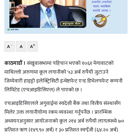
भिडियो
छापा
खोज
-
+
A
A
A
प्रोफाइल
ऊर्जा
काठमाडौं ।
संखुवासभामा पहिचान भएको १०६१ मेगावाटको
विशेष
माथिल्लो अरुणमा कूल लगानीको ५३ अर्ब रुपैयाँ जुटाउने
जिम्मेवारी हाइड्रो इलेक्ट्रिसिटी इन्भेष्टमेन्ट एन्ड डिभेलपमेन्ट कम्पनी
लिमिटेड (एचआइडिसिएल) ले पाएको छ ।
एचआइडिसिएलले अगुवाईमा स्वदेशी बैंक तथा वित्तीय संस्थासँग
मिलेर उक्त लगानीयोग्य रकम व्यवस्था गर्नुपर्नेछ । प्रारम्भिक
अध्ययनअनुसार आयोजनाको कूल २१४ अर्ब रुपैयाँ लागतमध्ये ७०
प्रतिशत ऋण (१४९.९० अर्ब) र ३० प्रतिशत स्वपुँजी (६४.२० अर्ब)