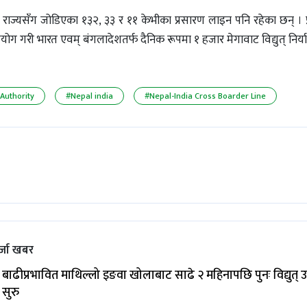
ाखण्ड राज्यसँग जोडिएका १३२, ३३ र ११ केभीका प्रसारण लाइन पनि रहेका छन् । 
ोग गरी भारत एवम् बंगलादेशतर्फ दैनिक रूपमा १ हजार मेगावाट विद्युत् निर्य
 Authority
#Nepal india
#Nepal-India Cross Boarder Line
्जा खबर
बाढीप्रभावित माथिल्लो इङवा खोलाबाट साढे २ महिनापछि पुनः विद्युत् उ
सुरु