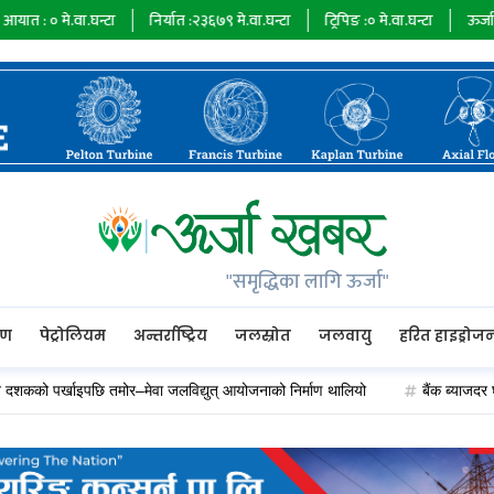
घन्टा
निर्यात :
२३६७९
मे.वा.घन्टा
ट्रिपिङ :
०
मे.वा.घन्टा
ऊर्जा माग :
७३४८५
मे
"समृद्धिका लागि ऊर्जा"
रण
पेट्रोलियम
अन्तर्राष्ट्रिय
जलस्रोत
जलवायु
हरित हाइड्रोज
खाइपछि तमोर–मेवा जलविद्युत् आयोजनाको निर्माण थालियो
बैंक ब्याजदर घट्दा अप्