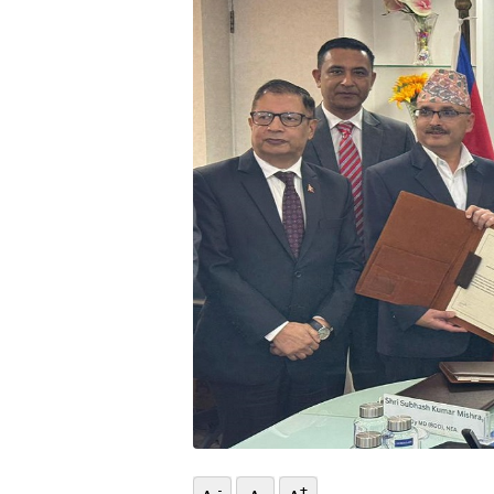
भिडियो
छापा
खोज
प्रोफाइल
ऊर्जा
विशेष
-
+