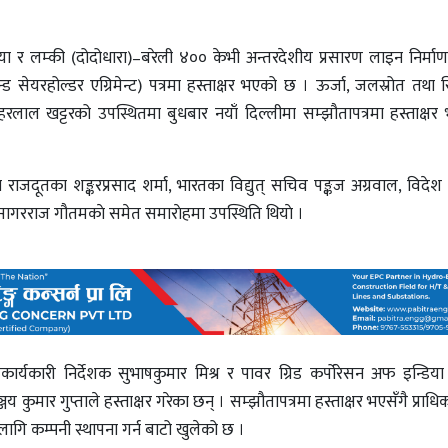
ा र लम्की (दोदोधारा)–बरेली ४०० केभी अन्तरदेशीय प्रसारण लाइन निर्माण ग
ड सेयरहोल्डर एग्रिमेन्ट) पत्रमा हस्ताक्षर भएको छ । ऊर्जा, जलस्रोत तथा सि
हरलाल खट्टरको उपस्थितमा बुधबार नयाँ दिल्लीमा सम्झौतापत्रमा हस्ताक्षर भ
दूतका शङ्करप्रसाद शर्मा, भारतका विद्युत् सचिव पङ्कज अग्रवाल, विदेश 
सागरराज गौतमकाे समेत समाराेहमा उपस्थिति थियाे ।
पकार्यकारी निर्देशक सुभाषकुमार मिश्र र पावर ग्रिड कर्पोरेसन अफ इन्डिय
ञ्जय कुमार गुप्ताले हस्ताक्षर गरेका छन् । सम्झौतापत्रमा हस्ताक्षर भएसँगै प्रा
लागि कम्पनी स्थापना गर्न बाटो खुलेको छ ।