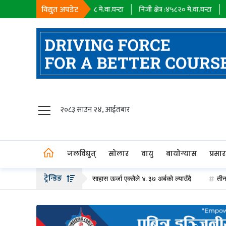
विद्युत अपडेट
हायक कम्पनी :
१८३९८
मे.वा.घन्टा
निजी क्षेत्र :
४५८२०
मे.वा.घन्टा
आयात :
०
मे.वा.
जलविद्युत्
२०८३ साउन २४, आईतबार
सोलार
वायु
जलविद्युत्
सोलार
वायु
बायोग्यास
प्रसा
बायोग्यास
ट्रेन्डिङ
 हकप्रद सेयर जारी गर्दै, साहास ऊर्जा एक्लैले ४.३७ अर्बको ल्याउँदै
तीन दशकको पर्
प्रसारण
पेट्रोलियम