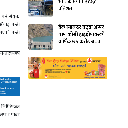
भौतिक प्रगति २१.६८
प्रतिशत
र्न संयुक्त
ँचाइ मन्त्री
बैंक ब्याजदर घट्दा अप्पर
एको मन्त्री
तामाकोसी हाइड्रोपावरको
वार्षिक ७५ करोड बचत
मन्त्रालयका
ा लिमिटेडका
धिकरण र पावर