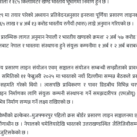
ाली र १८५ किलोमिटर खण्ड भारतीय भूभागमा निर्माण हुने छ ।
१९ मा तयार पारेको अध्ययन प्रतिवेदनअनुसार इनरुवा पूर्णिया प्रसारण लाइनको
६५ लाख र ४ अर्ब १३ करोड भारतीय रुपैयाँ (भारु) लाग्ने अनुमान गरिएको छ ।
ा प्रारम्भिक लागत अनुमान नेपाली र भारतीय खण्डको क्रमशः २ अर्ब ५७ करोड 
बाट नेपाल र भारतमा संस्थापना हुने संयुक्त कम्पनीमा १ अर्ब र २ अर्ब बराब
देशीय प्रसारण लाइन संयोजन एवम् सञ्चालन संयोजन सम्बन्धी सम्झौताको प्र
शक समितिको ११ फेब्रुअरी २०२५ मा भारतको नयाँ दिल्लीमा सम्पन्न बैठकले प
 सहमति गरेको थियो । त्यसपछि प्राधिकरण र पावर ग्रिडबीच विभिन्न 
िर्माणका लागि संयुक्त कम्पनी संस्थापना गर्ने समझदारीपत्र (एमओयू) म
र निर्माण सम्पन्न गर्ने लक्ष्य राखिएको छ ।
ेभीको ढल्केबर–मुजफ्फरपुर पहिलो क्रस बोर्डर प्रसारण लाइन सञ्चालनमा
र्माणाधीन छ । नेपालको चमेलियादेखि भारतको उत्तराखण्डस्थित जैलिजिवीसम
ि जुटिसकेको छ ।