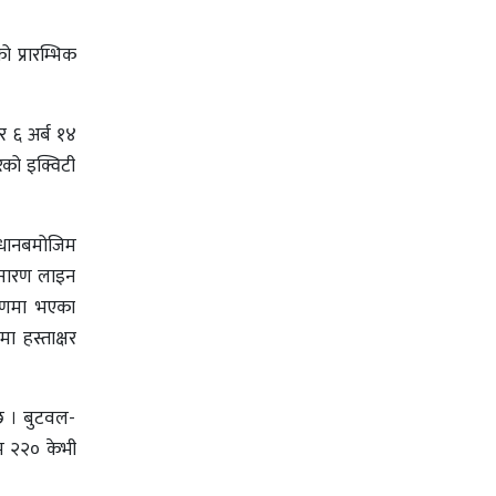
 प्रारम्भिक
र ६ अर्ब १४
रको इक्विटी
ावधानबमोजिम
्रसारण लाइन
चरणमा भएका
ा हस्ताक्षर
 छ । बुटवल-
्म २२० केभी