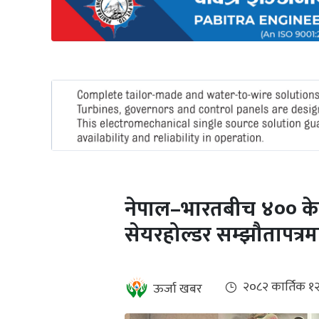
अन्तर्राष्ट्रिय
जलवायु
ऊर्जा
दक्षता
उहिलेकाे
खबर
हरित
हाइड्रोजन
नेपाल–भारतबीच ४०० केभी
इभी
सेयरहोल्डर सम्झौतापत्रमा
सम्पादकीय
बैंक
२०८२ कार्तिक १
ऊर्जा खबर
पर्यटन