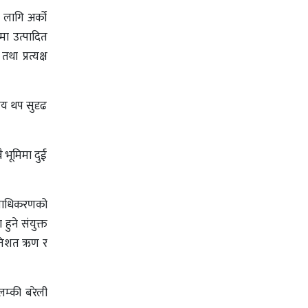
ा लागि अर्को
मा उत्पादित
था प्रत्यक्ष
मय थप सुदृढ
 भूमिमा दुई
प्राधिकरणको
हुने संयुक्त
्रतिशत ऋण र
म्की बरेली