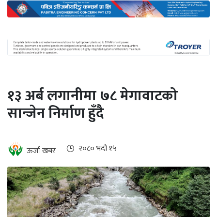
अन्तर्राष्ट्रिय
जलवायु
ऊर्जा
दक्षता
उहिलेकाे
१३ अर्ब लगानीमा ७८ मेगावाटको
खबर
सान्जेन निर्माण हुँदै
हरित
हाइड्रोजन
इभी
२०८० भदौ १५
ऊर्जा खबर
सम्पादकीय
बैंक
पर्यटन