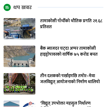
थप खबर
तामाकोसी पाँचौँको भौतिक प्रगति २१.६८
प्रतिशत
बैंक ब्याजदर घट्दा अप्पर तामाकोसी
हाइड्रोपावरको वार्षिक ७५ करोड बचत
तीन दशकको पर्खाइपछि तमोर–मेवा
जलविद्युत् आयोजनाको निर्माण थालियो
‘विद्युत् उपभोक्ता महसुल निर्धारण