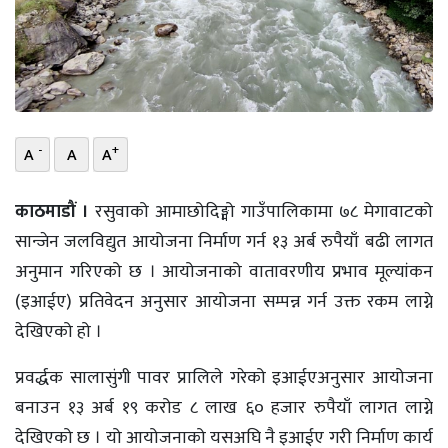
भिडियो
छापा
खोज
-
+
A
A
A
प्रोफाइल
ऊर्जा
काठमाडौं ।
रसुवाको आमाछोदिङ्मो गाउँपालिकामा ७८ मेगावाटको
विशेष
सान्जेन जलविद्युत आयोजना निर्माण गर्न १३ अर्ब रुपैयाँ बढी लागत
अनुमान गरिएको छ । आयोजनाको वातावरणीय प्रभाव मूल्यांकन
(इआईए) प्रतिवेदन अनुसार आयोजना सम्पन्न गर्न उक्त रकम लाग्ने
देखिएको हो ।
प्रवर्द्धक सालासुंगी पावर प्रालिले गरेको इआईएअनुसार आयोजना
बनाउन १३ अर्ब १९ करोड ८ लाख ६० हजार रुपैयाँ लागत लाग्ने
देखिएको छ । यो आयोजनाको यसअघि नै इआईए गरी निर्माण कार्य