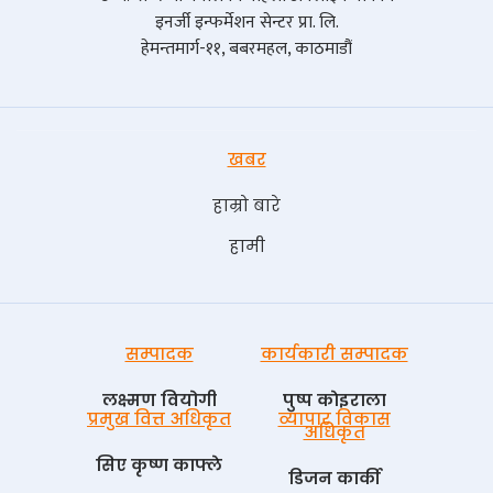
इनर्जी इन्फर्मेशन सेन्टर प्रा. लि.
हेमन्तमार्ग-११, बबरमहल, काठमाडौं
खबर
हाम्रो बारे
हामी
सम्पादक
कार्यकारी सम्पादक
लक्ष्मण वियोगी
पुष्प काेइराला
प्रमुख वित्त अधिकृत
व्यापार विकास
अधिकृत
सिए कृष्ण काफ्ले
डिजन कार्की