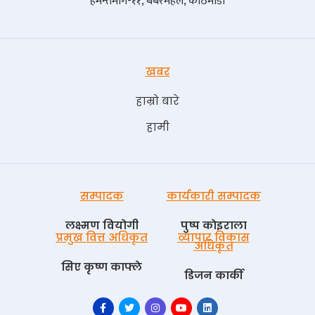
हेमन्तमार्ग-११, बबरमहल, काठमाडौं
खबर
हाम्रो बारे
हामी
सम्पादक
कार्यकारी सम्पादक
लक्ष्मण वियोगी
पुष्प काेइराला
प्रमुख वित्त अधिकृत
व्यापार विकास
अधिकृत
सिए कृष्ण काफ्ले
डिजन कार्की