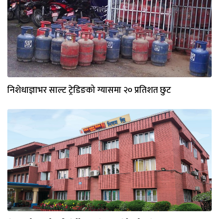
निशेधाज्ञाभर साल्ट ट्रेडिङको ग्यासमा २० प्रतिशत छुट