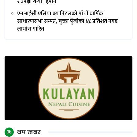
र उपेक्षा गर्‍याे : इपान
एनआईसी एसिया क्यापिटलको पाँचौ वार्षिक
साधारणसभा सम्पन्न, चुक्ता पुँजीको ४८ प्रतिशत नगद
लाभांस पारित
थप खबर