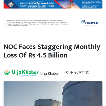
अन्तर्राष्ट्रिय
जलवायु
ऊर्जा
दक्षता
उहिलेकाे
NOC Faces Staggering Monthly
खबर
Loss Of Rs 4.5 Billion
हरित
हाइड्रोजन
इभी
२०७८ माघ १९
Urja Khabar
सम्पादकीय
बैंक
पर्यटन