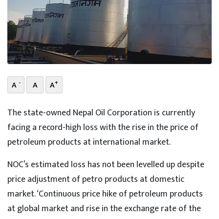
भिडियो
छापा
खोज
प्रोफाइल
-
+
A
A
A
ऊर्जा
The state-owned Nepal Oil Corporation is currently
विशेष
facing a record-high loss with the rise in the price of
petroleum products at international market.
NOC’s estimated loss has not been levelled up despite
price adjustment of petro products at domestic
market. ‘Continuous price hike of petroleum products
at global market and rise in the exchange rate of the