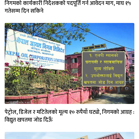
निगमको कार्यकारी निर्देशककाे पदपूर्ति गर्न आवेदन माग, माघ १५
गतेसम्म दिन सकिने
पेट्रोल, डिजेल र मटितेलको मूल्य १० रुपैयाँ घट्यो, निगमकाे आग्रह :
विद्युत खपतमा जाेड दिऊँ