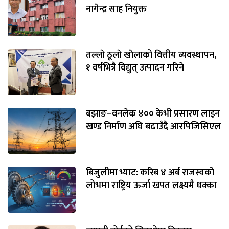
नागेन्द्र साह नियुक्त
तल्लाे ठूलाे खाेलाको वित्तीय व्यवस्थापन,
१ वर्षभित्रै विद्युत् उत्पादन गरिने
बझाङ–वनलेक ४०० केभी प्रसारण लाइन
खण्ड निर्माण अघि बढाउँदै आरपिजिसिएल
बिजुलीमा भ्याट: करिब ४ अर्ब राजस्वको
लोभमा राष्ट्रिय ऊर्जा खपत लक्ष्यमै धक्का