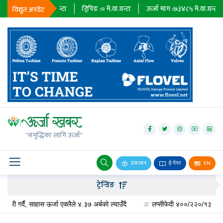
३६७९
मे.वा.घन्टा
ट्रिपिङ :
०
मे.वा.घन्टा
ऊर्जा माग :
७३४८५
मे.वा.घन्टा
प्राध
विद्युत अपडेट
जलविद्युत्
सोलार
"समृद्धिका लागि ऊर्जा"
वायु
बायोग्यास
प्रकाशन
ई-पेपर
EN
प्रसारण
ट्रेन्डिङ
पेट्रोलियम
दै, साहास ऊर्जा एक्लैले ४.३७ अर्बको ल्याउँदै
लप्सीफेदी ४००/२२०/१३२ केभी सबस्टेसन 