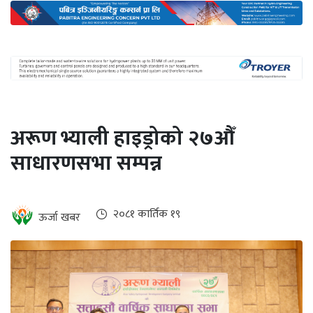
अन्तर्राष्ट्रिय
जलवायु
ऊर्जा
दक्षता
उहिलेकाे
अरूण भ्याली हाइड्रोको २७औँ
खबर
साधारणसभा सम्पन्न
हरित
हाइड्रोजन
इभी
२०८१ कार्तिक १९
ऊर्जा खबर
सम्पादकीय
बैंक
पर्यटन