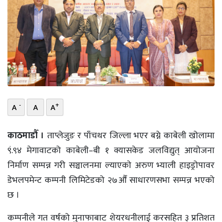
भिडियो
छापा
खोज
प्रोफाइल
ऊर्जा
-
+
A
A
A
विशेष
काठमाडौँ ।
ताप्लेजुङ र पाँचथर जिल्ला भएर बग्ने काबेली खोलामा
९ं.९४ मेगावाटको काबेली–बी १ क्यासकेड जलविद्युत् आयोजना
निर्माण सम्पन्न गरी सञ्चालनमा ल्याएकाे अरुण भ्याली हाइड्रोपावर
डेभलपमेन्ट कम्पनी लिमिटेडको २७औँ साधारणसभा सम्पन्न भएको
छ ।
कम्पनीले गत वर्षको मुनाफाबाट शेयरधनीलाई करसहित ३ प्रतिशत