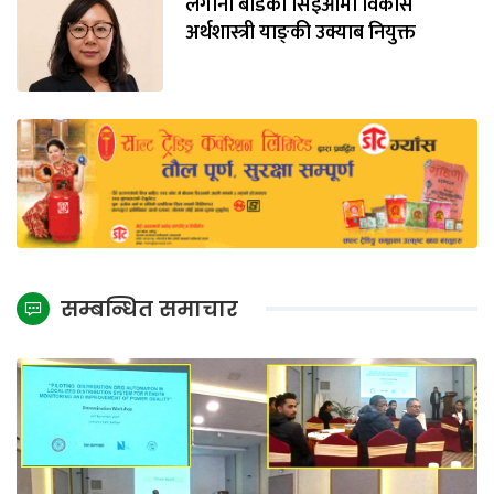
लगानी बोर्डको सिइओमा विकास
अर्थशास्त्री याङ्‌की उक्याब नियुक्त
सम्बन्धित समाचार