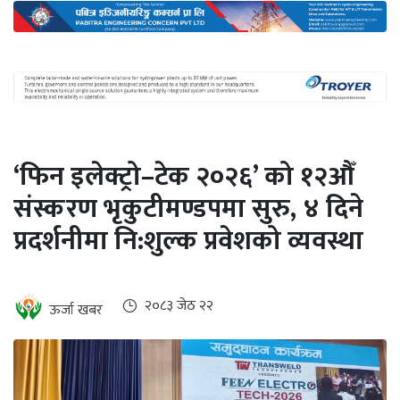
अन्तर्राष्ट्रिय
जलवायु
ऊर्जा
दक्षता
उहिलेकाे
‘फिन इलेक्ट्रो–टेक २०२६’ को १२औँ
खबर
संस्करण भृकुटीमण्डपमा सुरु, ४ दिने
हरित
प्रदर्शनीमा नि:शुल्क प्रवेशको व्यवस्था
हाइड्रोजन
इभी
२०८३ जेठ २२
ऊर्जा खबर
सम्पादकीय
बैंक
पर्यटन