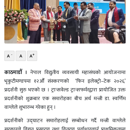
भिडियो
छापा
खोज
प्रोफाइल
-
+
A
A
A
ऊर्जा
विशेष
काठमाडौँ ।
नेपाल विद्युतीय व्यवसायी महासंघको आयोजनामा
भृकुटीमण्डपमा १२औँ संस्करणको ‘फिन इलेक्ट्रो–टेक २०२६’
प्रदर्शनी सुरु भएको छ । ट्रान्सवेल्ड ट्रान्सफर्मरद्वारा प्रायोजित उक्त
प्रदर्शनीको शुक्रबार एक समारोहका बीच अर्थ मन्त्री डा. स्वर्णिम
वाग्लेले शुभारम्भ गरेका हुन् ।
प्रदर्शनीको उद्घाटन समारोहलाई सम्बोधन गर्दै मन्त्री वाग्लेले
सरकारले विद्युत् प्रसारण तथा वितरण पूर्वाधारलाई प्राथमिकतामा