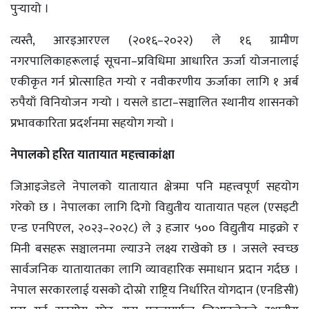
पुर्‍यायो ।
त्यस्तै, आरइआरएल (२०१६–२०२२) ले १६ ग्रामीण
नगरपालिकाहरूलाई सूचना–प्रविधिमा आधारित ऊर्जा योजनालाई
एकीकृत गर्न प्रोत्साहित गर्‍यो र नवीकरणीय ऊर्जाका लागि १ अर्ब
रुपैयाँ विनियोजन गर्‍यो । यसले डाटा–सञ्चालित स्थानीय शासनको
प्रभावकारिता प्रदर्शनमा सहयोग गर्‍यो ।
नेपालको हरित यातायात महत्त्वाकांक्षा
जिआइजेडले नेपालको यातायात क्षेत्रमा पनि महत्त्वपूर्ण सहयोग
गरेको छ । नेपालका लागि दिगो विद्युतीय यातायात पहल (एसइटी
एन्ड एनपिएल, २०२३–२०२८) ले ३ हजार ५०० विद्युतीय माइक्रो र
मिनी बसहरू सञ्चालनमा ल्याउने लक्ष्य राखेको छ । जसले स्वच्छ
सार्वजनिक यातायातका लागि व्यावहारिक समाधान प्रदान गर्दछ ।
नेपाल सरकारलाई यसको दोस्रो राष्ट्रिय निर्धारित योगदान (एनडिसी)