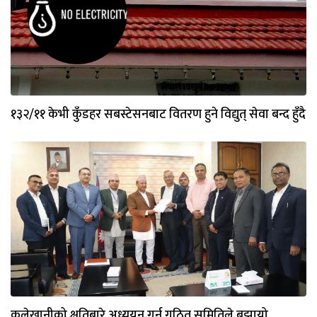
१३२/११ केभी कुँडहर सबस्टेसनबाट वितरण हुने विद्युत् सेवा बन्द हुँदै
कुलेखानीको क्षतिबारे अध्ययन गर्न गठित समितिले बुझायो