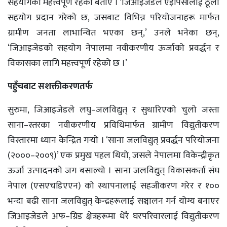
सहयोगको महत्त्वपूर्ण रहेको बताए । ‘जिआइजेडले एइपिसीलाई ठूलो
सहयोग प्रदान गरेको छ, जसबाट विभिन्न परियोजनाहरू मार्फत
ग्रामीण जनता लाभान्वित भएका छन्,’ उनले भनेका छन्,
‘जिआइजेडको सहयोग नेपालमा नवीकरणीय ऊर्जाको प्रवर्द्धन र
विकासका लागि महत्त्वपूर्ण रहेको छ ।’
पहुँचबाट सशक्तीकरणतर्फ
सुरुमा, जिआइजेडले लघु–जलविद्युत् र सुधारिएको चुलो जस्ता
साना–स्तरका नवीकरणीय प्रविधिमार्फत ग्रामीण विद्युतीकरण
विस्तारमा ध्यान केन्द्रित गर्‍यो । ‘साना जलविद्युत् प्रवर्द्धन परियोजना
(२०००–२००९)’ एक प्रमुख पहल थियो, जसले नेपालमा विकेन्द्रीकृत
ऊर्जा उत्पादनको जग बसाल्यो । साना जलविद्युत् विकासकर्ता संघ
नेपाल (एसएचडिएएन) को स्थापनालाई सहजीकरण गरेर र १००
भन्दा बढी साना जलविद्युत् केन्द्रहरूलाई सञ्चालन गर्न योग्य बनाएर
जिआइजेडले अफ–ग्रिड क्षेत्रहरूमा धेरै घरपरिवारलाई विद्युतीकरण