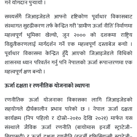
गर्न योगदान पुर्‍यायो ।
समयसँगै जिआइजेडले आफ्नो दृष्टिकोण पूर्वाधार विकासबाट
संस्थागत सुदृढीकरण तर्फ केन्द्रित गरी ‘ग्रामीण ऊर्जा नीति’ निर्माणमा
महत्त्वपूर्ण भूमिका खेल्यो, जुन २००० को दशकमा राष्ट्रिय
विद्युतीकरणलाई मार्गदर्शन गर्ने एक महत्त्वपूर्ण दस्ताबेज बन्यो ।
पूर्वाधार विकासमा केन्द्रित हुँदै आएको जिआइजेडले विधिको
शासनमा ध्यान परिवर्तन गर्नु पनि नेपालको ऊर्जा रूपान्तरणमा एक
महत्त्वपूर्ण क्षण बन्यो ।
ऊर्जा दक्षता र रणनीतिक योजनाको स्थापना
रणनीतिक ऊर्जा योजनाका विकासका लागि जिआइजेडको
सहयोगले दीर्घकालीन प्रभाव पारेको छ । नेपाल ऊर्जा दक्षता
कार्यक्रम (निप पहिलो र दोस्रो–२०१० देखि २०२१) मार्फत यस
संस्थाले जैविक ऊर्जा रणनीति (बायोमास इनर्जी स्ट्राटेजी–
बिइएसटी) र ऊर्जा दक्षता रणनीति (इनर्जी इफिसियन्सी स्ट्राटेजी–