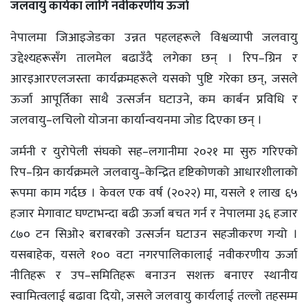
जलवायु कार्यका लागि नवीकरणीय ऊर्जा
नेपालमा जिआइजेडका उन्नत पहलहरूले विश्वव्यापी जलवायु
उद्देश्यहरूसँग तालमेल बढाउँदै लगेका छन् । रिप–ग्रिन र
आरइआरएलजस्ता कार्यक्रमहरूले यसको पुष्टि गरेका छन्, जसले
ऊर्जा आपूर्तिका साथै उत्सर्जन घटाउने, कम कार्बन प्रविधि र
जलवायु–लचिलो योजना कार्यान्वयनमा जोड दिएका छन् ।
जर्मनी र युरोपेली संघको सह–लगानीमा २०२१ मा सुरु गरिएको
रिप–ग्रिन कार्यक्रमले जलवायु–केन्द्रित दृष्टिकोणको आधारशीलाको
रूपमा काम गर्दछ । केवल एक वर्ष (२०२२) मा, यसले १ लाख ६५
हजार मेगावाट घण्टाभन्दा बढी ऊर्जा बचत गर्न र नेपालमा ३६ हजार
८७० टन सिओ२ बराबरको उत्सर्जन घटाउन सहजीकरण गर्‍यो ।
यसबाहेक, यसले १०० वटा नगरपालिकालाई नवीकरणीय ऊर्जा
नीतिहरू र उप–समितिहरू बनाउन सशक्त बनाएर स्थानीय
स्वामित्वलाई बढावा दियो, जसले जलवायु कार्यलाई तल्लो तहसम्म