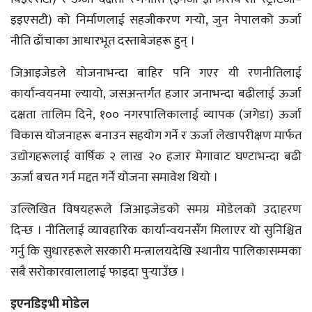
इइएसटी) को निर्माणलाई सहजीकरण गर्‍यो, जुन नेपालको ऊर्जा
नीति ढाँचाका आधारभूत दस्ताबेजहरू हुन् ।
जिआइजेडले योजनाभन्दा बाहिर पनि गएर यी रणनीतिलाई
कार्यान्वयनमा ल्यायो, जसअन्तर्गत हजार जनाभन्दा बढीलाई ऊर्जा
दक्षता तालिम दिने, १०० नगरपालिकालाई व्यापक (जगेडा) ऊर्जा
विकास योजनाहरू बनाउन सहयोग गर्ने र ऊर्जा लेखापरीक्षण मार्फत
उद्योगहरूलाई वार्षिक २ लाख २० हजार मेगावाट घण्टाभन्दा बढी
ऊर्जा बचत गर्न मद्दत गर्ने योजना समावेश थियो ।
उल्लिखित विषयहरूले जिआइजेडको समग्र मोडेलको उदाहरण
दिन्छ । नीतिलाई व्यावहारिक कार्यान्वयनसँग मिलाएर यो सुनिश्चित
गर्नु कि सुधारहरूले सरकारी मन्त्रालयदेखि स्थानीय पालिकासम्मका
सबै सरोकारवालालाई फाइदा पुर्‍याउँछ ।
इएनडिइभी मोडेल