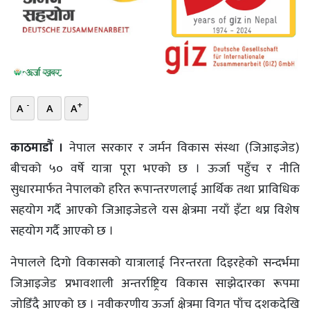
भिडियो
छापा
खोज
-
+
A
A
A
प्रोफाइल
ऊर्जा
काठमाडौँ ।
नेपाल सरकार र जर्मन विकास संस्था (जिआइजेड)
विशेष
बीचको ५० वर्षे यात्रा पूरा भएको छ । ऊर्जा पहुँच र नीति
सुधारमार्फत नेपालको हरित रूपान्तरणलाई आर्थिक तथा प्राविधिक
सहयोग गर्दै आएको जिआइजेडले यस क्षेत्रमा नयाँ इँटा थप्न विशेष
सहयोग गर्दै आएको छ ।
नेपालले दिगो विकासको यात्रालाई निरन्तरता दिइरहेको सन्दर्भमा
जिआइजेड प्रभावशाली अन्तर्राष्ट्रिय विकास साझेदारका रूपमा
जोडिँदै आएको छ । नवीकरणीय ऊर्जा क्षेत्रमा विगत पाँच दशकदेखि