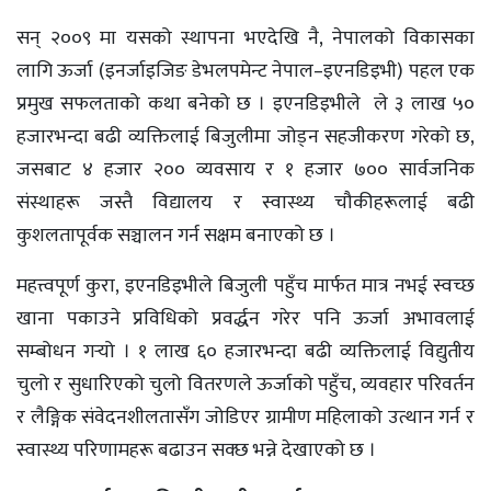
सन् २००९ मा यसको स्थापना भएदेखि नै, नेपालको विकासका
लागि ऊर्जा (इनर्जाइजिङ डेभलपमेन्ट नेपाल–इएनडिइभी) पहल एक
प्रमुख सफलताको कथा बनेको छ । इएनडिइभीले ले ३ लाख ५०
हजारभन्दा बढी व्यक्तिलाई बिजुलीमा जोड्न सहजीकरण गरेको छ,
जसबाट ४ हजार २०० व्यवसाय र १ हजार ७०० सार्वजनिक
संस्थाहरू जस्तै विद्यालय र स्वास्थ्य चौकीहरूलाई बढी
कुशलतापूर्वक सञ्चालन गर्न सक्षम बनाएको छ ।
महत्त्वपूर्ण कुरा, इएनडिइभीले बिजुली पहुँच मार्फत मात्र नभई स्वच्छ
खाना पकाउने प्रविधिको प्रवर्द्धन गरेर पनि ऊर्जा अभावलाई
सम्बोधन गर्‍यो । १ लाख ६० हजारभन्दा बढी व्यक्तिलाई विद्युतीय
चुलो र सुधारिएको चुलो वितरणले ऊर्जाको पहुँच, व्यवहार परिवर्तन
र लैङ्गिक संवेदनशीलतासँग जोडिएर ग्रामीण महिलाको उत्थान गर्न र
स्वास्थ्य परिणामहरू बढाउन सक्छ भन्ने देखाएको छ ।