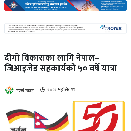
अन्तर्राष्ट्रिय
जलवायु
ऊर्जा
दक्षता
उहिलेकाे
दीगाे विकासका लागि नेपाल–
खबर
जिआइजेड सहकार्यकाे ५० वर्षे यात्रा
हरित
हाइड्रोजन
इभी
२०८२ मङ्सिर १९
ऊर्जा खबर
सम्पादकीय
बैंक
पर्यटन