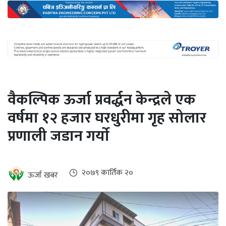
अन्तर्राष्ट्रिय
जलवायु
ऊर्जा
दक्षता
उहिलेकाे
वैकल्पिक ऊर्जा प्रवर्द्धन केन्द्रले एक
खबर
वर्षमा १२ हजार घरधुरीमा गृह सोलार
हरित
प्रणाली जडान गर्याे
हाइड्रोजन
इभी
२०७९ कार्तिक २०
ऊर्जा खबर
सम्पादकीय
बैंक
पर्यटन