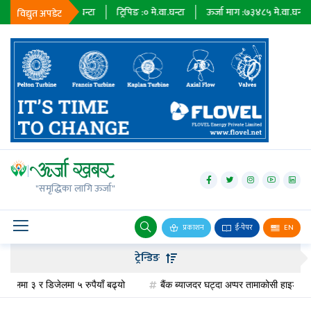
२३६७९
मे.वा.घन्टा
ट्रिपिङ :
०
मे.वा.घन्टा
ऊर्जा माग :
७३४८५
मे.वा.घन्टा
प्रा
विद्युत अपडेट
जलविद्युत्
सोलार
"समृद्धिका लागि ऊर्जा"
वायु
बायोग्यास
प्रकाशन
ई-पेपर
EN
प्रसारण
ट्रेन्डिङ
पेट्रोलियम
ोलमा ३ र डिजेलमा ५ रुपैयाँ बढ्यो
बैंक ब्याजदर घट्दा अप्पर तामाकोसी हाइड्रोपावरक