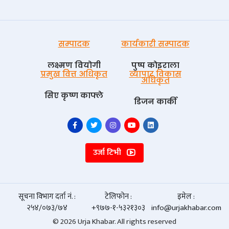
सम्पादक
कार्यकारी सम्पादक
लक्ष्मण वियोगी
पुष्प काेइराला
प्रमुख वित्त अधिकृत
व्यापार विकास
अधिकृत
सिए कृष्ण काफ्ले
डिजन कार्की
उर्जा टिभी
सूचना विभाग दर्ता नं. :
टेलिफोन :
इमेल :
२५४/०७३/७४
+९७७-१-५३२१३०३
info@urjakhabar.com
© 2026 Urja Khabar. All rights reserved