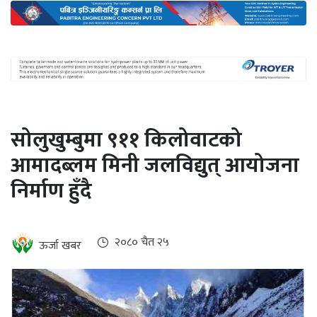
अन्तर्राष्ट्रिय
जलवायु
ऊर्जा
दक्षता
उहिलेकाे
सोलुखुम्बुमा ९११ किलोवाटको
खबर
आमादब्लम मिनी जलविद्युत् आयोजना
हरित
निर्माण हुँदै
हाइड्रोजन
इभी
२०८० चैत २५
ऊर्जा खबर
सम्पादकीय
बैंक
पर्यटन