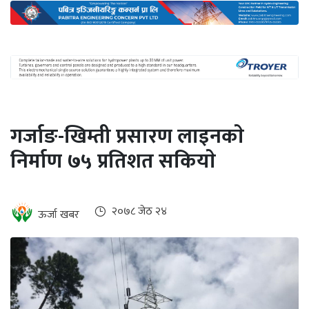
अन्तर्राष्ट्रिय
जलवायु
ऊर्जा
दक्षता
उहिलेकाे
गर्जाङ-खिम्ती प्रसारण लाइनकाे
खबर
निर्माण ७५ प्रतिशत सकियाे
हरित
हाइड्रोजन
इभी
२०७८ जेठ २४
ऊर्जा खबर
सम्पादकीय
बैंक
पर्यटन