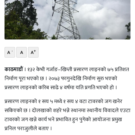
भिडियो
छापा
खोज
प्रोफाइल
-
+
A
A
A
ऊर्जा
काठमाडौं
। १३२ केभी गर्जाङ–खिम्ती प्रसारण लाइनको ७५ प्रतिशत
विशेष
निर्माण पूरा भएको छ । २०७३ फागुनदेखि निर्माण सुरु भएकाे
प्रसारण लाइनकाे करिब साढे ४ वर्षमा यति प्रगति भएको हो ।
प्रसारण लाइनको १ सय ५ मध्ये १ सय ४ वटा टावरको जग खनेर
सकिएको छ । दोलखाको शहरे भन्ने स्थानमा स्थानीय विवादले एउटा
टावरको जग खन्ने कार्य भने प्रभावित हुन पुगेको आयोजना प्रमुख
प्रनिल पराजुलीले बताए ।