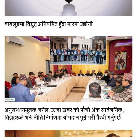
बागलुङमा विद्युत् अनियमित हुँदा मारमा उद्योगी
अनुसन्धानमूलक जर्नल ‘ऊर्जा खबर’काे पाँचौँ अंक सार्वजनिक,
विज्ञहरूले भनेः नीति निर्माणमा याेगदान पुग्ने गरी पैरवी गर्नुपर्छ