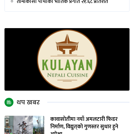
तामाकोसी पाँचौँको भौतिक प्रगति २१.६८ प्रतिशत
थप खबर
कावासोतीमा नयाँ अमलटारी फिडर
निर्माण, विद्युत्‌को गुणस्तर सुधार हुने