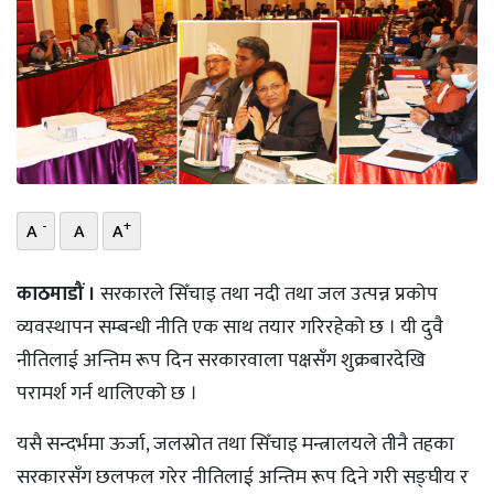
भिडियो
छापा
खोज
प्रोफाइल
-
+
ऊर्जा
A
A
A
विशेष
काठमाडौं ।
सरकारले सिँचाइ तथा नदी तथा जल उत्पन्न प्रकोप
व्यवस्थापन सम्बन्धी नीति एक साथ तयार गरिरहेको छ । यी दुवै
नीतिलाई अन्तिम रूप दिन सरकारवाला पक्षसँग शुक्रबारदेखि
परामर्श गर्न थालिएको छ ।
यसै सन्दर्भमा ऊर्जा, जलस्रोत तथा सिँचाइ मन्त्रालयले तीनै तहका
सरकारसँग छलफल गरेर नीतिलाई अन्तिम रूप दिने गरी सङ्घीय र