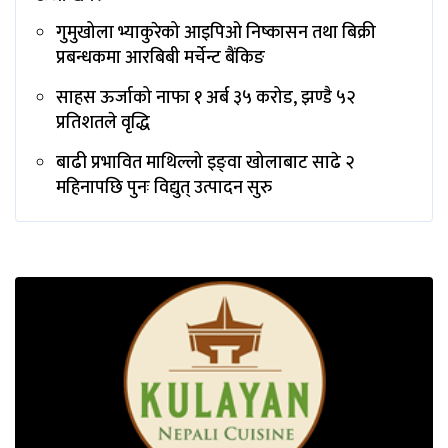
गुमुखोला भ्याकुरेको आइपिओ निष्कासन तथा बिक्री
प्रबन्धकमा आरबिबी मर्चेन्ट बैंकिङ
साहस ऊर्जाको नाफा १ अर्ब ३५ करोड, झण्डै ५२
प्रतिशतले वृद्धि
बाढी प्रभावित माथिल्लो इङ्‌वा खोलाबाट साढे २
महिनापछि पुनः विद्युत् उत्पादन सुरु