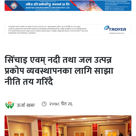
अन्तर्राष्ट्रिय
जलवायु
ऊर्जा
दक्षता
उहिलेकाे
सिँचाइ एवम् नदी तथा जल उत्पन्न
खबर
प्रकोप व्यवस्थापनका लागि साझा
हरित
नीति तय गरिँदै
हाइड्रोजन
इभी
२०७८ चैत २६
ऊर्जा खबर
सम्पादकीय
बैंक
पर्यटन