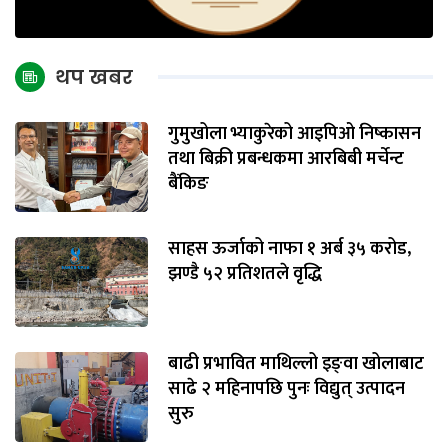
थप खबर
गुमुखोला भ्याकुरेको आइपिओ निष्कासन
तथा बिक्री प्रबन्धकमा आरबिबी मर्चेन्ट
बैंकिङ
साहस ऊर्जाको नाफा १ अर्ब ३५ करोड,
झण्डै ५२ प्रतिशतले वृद्धि
बाढी प्रभावित माथिल्लो इङ्‌वा खोलाबाट
साढे २ महिनापछि पुनः विद्युत् उत्पादन
सुरु