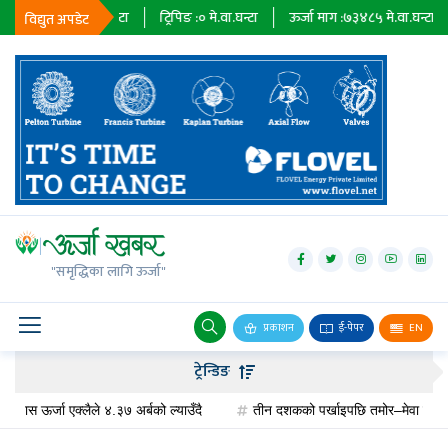
६७९
मे.वा.घन्टा
ट्रिपिङ :
०
मे.वा.घन्टा
ऊर्जा माग :
७३४८५
मे.वा.घन्टा
प्राधिक
विद्युत अपडेट
जलविद्युत्
सोलार
"समृद्धिका लागि ऊर्जा"
वायु
बायोग्यास
प्रकाशन
ई-पेपर
EN
प्रसारण
ट्रेन्डिङ
पेट्रोलियम
र्जा एक्लैले ४.३७ अर्बको ल्याउँदै
तीन दशकको पर्खाइपछि तमोर–मेवा जलविद्युत् आ