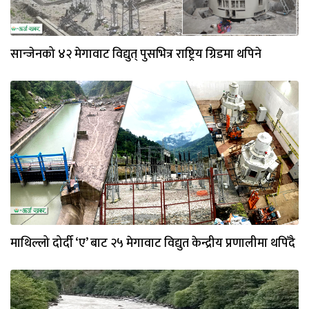
सान्जेनको ४२ मेगावाट विद्युत् पुसभित्र राष्ट्रिय ग्रिडमा थपिने
माथिल्लो दोर्दी ‘ए’ बाट २५ मेगावाट विद्युत केन्द्रीय प्रणालीमा थपिँदै