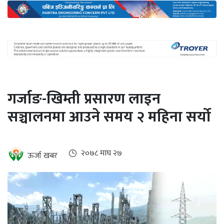
अन्तर्राष्ट्रिय
जलवायु
ऊर्जा
दक्षता
उहिलेकाे
गर्जाङ-खिम्ती प्रसारण लाइन
खबर
सञ्चालनमा आउने समय २ महिना सर्यो
हरित
हाइड्रोजन
इभी
२०७८ माघ २७
ऊर्जा खबर
सम्पादकीय
बैंक
पर्यटन