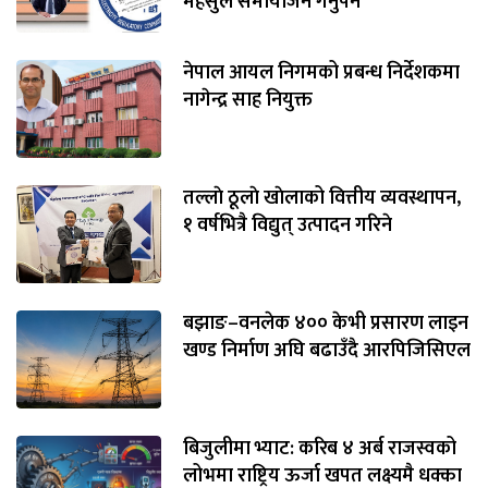
महसुल समायोजन गर्नुपर्ने
नेपाल आयल निगमको प्रबन्ध निर्देशकमा
नागेन्द्र साह नियुक्त
तल्लाे ठूलाे खाेलाको वित्तीय व्यवस्थापन,
१ वर्षभित्रै विद्युत् उत्पादन गरिने
बझाङ–वनलेक ४०० केभी प्रसारण लाइन
खण्ड निर्माण अघि बढाउँदै आरपिजिसिएल
बिजुलीमा भ्याट: करिब ४ अर्ब राजस्वको
लोभमा राष्ट्रिय ऊर्जा खपत लक्ष्यमै धक्का