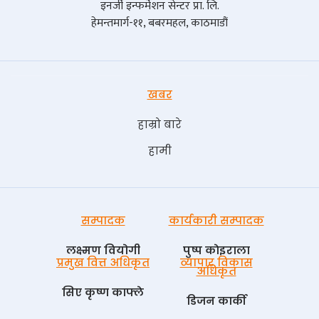
इनर्जी इन्फर्मेशन सेन्टर प्रा. लि.
हेमन्तमार्ग-११, बबरमहल, काठमाडौं
खबर
हाम्रो बारे
हामी
सम्पादक
कार्यकारी सम्पादक
लक्ष्मण वियोगी
पुष्प काेइराला
प्रमुख वित्त अधिकृत
व्यापार विकास
अधिकृत
सिए कृष्ण काफ्ले
डिजन कार्की