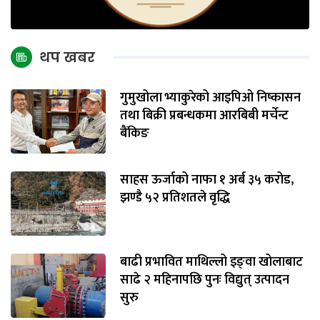
थप खबर
गुमुखोला भ्याकुरेको आइपिओ निष्कासन
तथा बिक्री प्रबन्धकमा आरबिबी मर्चेन्ट
बैंकिङ
साहस ऊर्जाको नाफा १ अर्ब ३५ करोड,
झण्डै ५२ प्रतिशतले वृद्धि
बाढी प्रभावित माथिल्लो इङ्‌वा खोलाबाट
साढे २ महिनापछि पुनः विद्युत् उत्पादन
सुरु