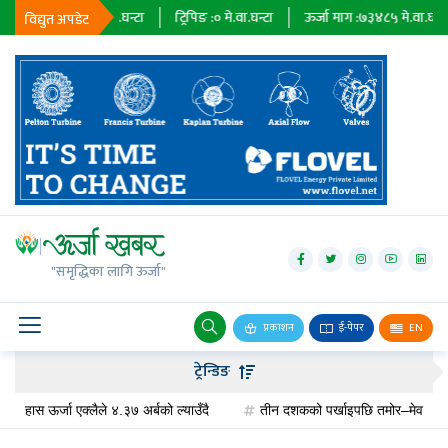
:
२३६७९
मे.वा.घन्टा
ट्रिपिङ :
०
मे.वा.घन्टा
ऊर्जा माग :
७३४८५
मे.वा.घन्टा
प्र
विद्युत अपडेट
जलविद्युत्
सोलार
"समृद्धिका लागि ऊर्जा"
वायु
बायोग्यास
प्रकाशन
ई-पेपर
EN
प्रसारण
ट्रेन्डिङ
पेट्रोलियम
स ऊर्जा एक्लैले ४.३७ अर्बको ल्याउँदै
तीन दशकको पर्खाइपछि तमोर–मेवा जलविद्युत्