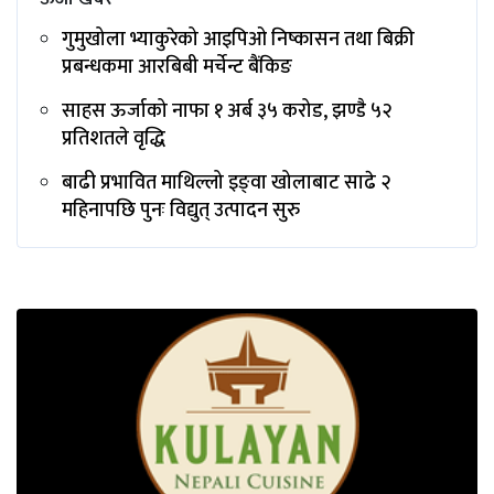
गुमुखोला भ्याकुरेको आइपिओ निष्कासन तथा बिक्री
प्रबन्धकमा आरबिबी मर्चेन्ट बैंकिङ
साहस ऊर्जाको नाफा १ अर्ब ३५ करोड, झण्डै ५२
प्रतिशतले वृद्धि
बाढी प्रभावित माथिल्लो इङ्‌वा खोलाबाट साढे २
महिनापछि पुनः विद्युत् उत्पादन सुरु