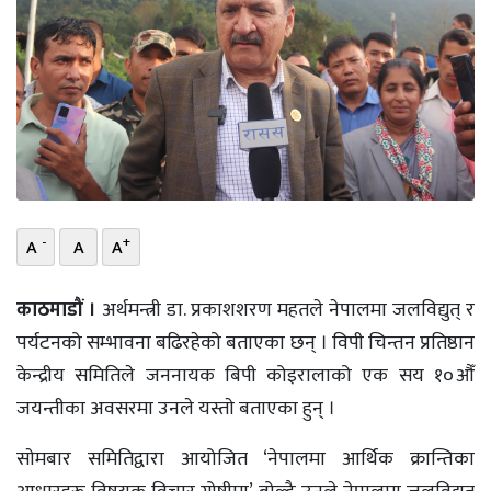
भिडियो
छापा
खोज
प्रोफाइल
ऊर्जा
-
+
A
A
A
विशेष
काठमाडौं ।
अर्थमन्त्री डा. प्रकाशशरण महतले नेपालमा जलविद्युत् र
पर्यटनको सम्भावना बढिरहेको बताएका छन् । विपी चिन्तन प्रतिष्ठान
केन्द्रीय समितिले जननायक बिपी कोइरालाको एक सय १०औँ
जयन्तीका अवसरमा उनले यस्ताे बताएका हुन् ।
साेमबार समितिद्वारा आयोजित ‘नेपालमा आर्थिक क्रान्तिका