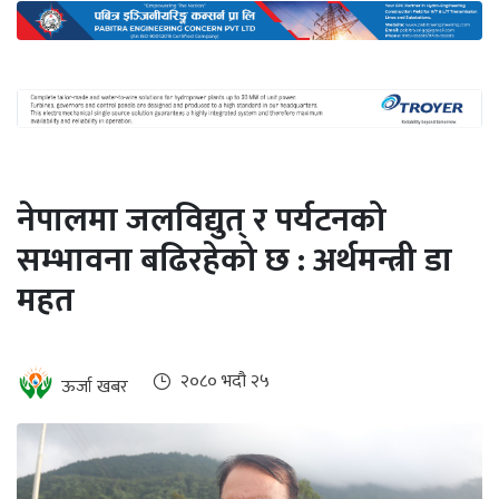
अन्तर्राष्ट्रिय
जलवायु
ऊर्जा
दक्षता
उहिलेकाे
नेपालमा जलविद्युत् र पर्यटनको
खबर
सम्भावना बढिरहेको छ : अर्थमन्त्री डा
हरित
महत
हाइड्रोजन
इभी
२०८० भदौ २५
ऊर्जा खबर
सम्पादकीय
बैंक
पर्यटन