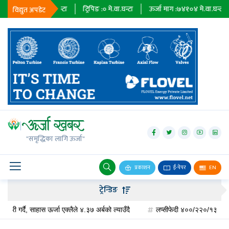
४००६
मे.वा.घन्टा
ट्रिपिङ :
०
मे.वा.घन्टा
ऊर्जा माग :
७४१०४
मे.वा.घन्टा
प्राध
विद्युत अपडेट
जलविद्युत्
सोलार
"समृद्धिका लागि ऊर्जा"
वायु
बायोग्यास
प्रकाशन
ई-पेपर
EN
प्रसारण
ट्रेन्डिङ
पेट्रोलियम
दै, साहास ऊर्जा एक्लैले ४.३७ अर्बको ल्याउँदै
लप्सीफेदी ४००/२२०/१३२ केभी सबस्टेसन 