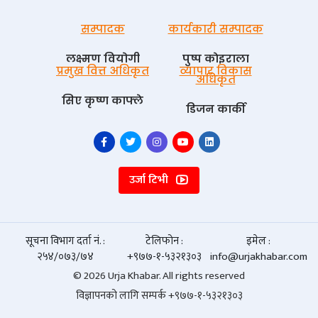
सम्पादक
कार्यकारी सम्पादक
लक्ष्मण वियोगी
पुष्प काेइराला
प्रमुख वित्त अधिकृत
व्यापार विकास
अधिकृत
सिए कृष्ण काफ्ले
डिजन कार्की
उर्जा टिभी
सूचना विभाग दर्ता नं. :
टेलिफोन :
इमेल :
२५४/०७३/७४
+९७७-१-५३२१३०३
info@urjakhabar.com
© 2026 Urja Khabar. All rights reserved
विज्ञापनको लागि सम्पर्क +९७७-१-५३२१३०३