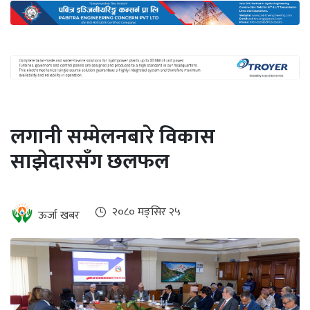
अन्तर्राष्ट्रिय
जलवायु
ऊर्जा
दक्षता
उहिलेकाे
लगानी सम्मेलनबारे विकास
खबर
साझेदारसँग छलफल
हरित
हाइड्रोजन
इभी
२०८० मङ्सिर २५
ऊर्जा खबर
सम्पादकीय
बैंक
पर्यटन