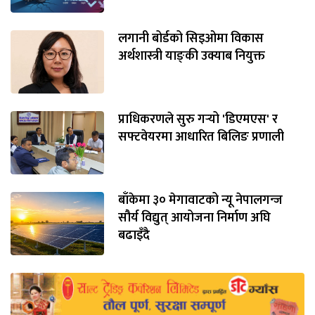
लगानी बोर्डको सिइओमा विकास
अर्थशास्त्री याङ्‌की उक्याब नियुक्त
प्राधिकरणले सुरु गर्‍यो 'डिएमएस' र
सफ्टवेयरमा आधारित बिलिङ प्रणाली
बाँकेमा ३० मेगावाटको न्यू नेपालगन्ज
सौर्य विद्युत् आयोजना निर्माण अघि
बढाइँदै