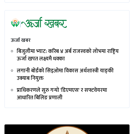
ऊर्जा खबर
बिजुलीमा भ्याट: करिब ४ अर्ब राजस्वको लोभमा राष्ट्रिय
ऊर्जा खपत लक्ष्यमै धक्का
लगानी बोर्डको सिइओमा विकास अर्थशास्त्री याङ्‌की
उक्याब नियुक्त
प्राधिकरणले सुरु गर्‍यो 'डिएमएस' र सफ्टवेयरमा
आधारित बिलिङ प्रणाली