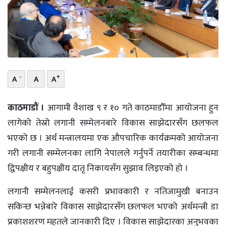
भिडियो
छापा
खोज
-
+
A
A
A
प्रोफाइल
ऊर्जा
काठमाडौं ।
आगामी वैशाख ९ र १० गते काठमाडौँमा आयोजना हुन
विशेष
लागेको तेस्रो लगानी सम्मेलनबारे विकास साझेदारसँग छलफल
भएको छ । अर्थ मन्त्रालयमा एक औपचारिक कार्यक्रमको आयोजना
गरी लगानी सम्मेलनका लागि नेपालले गर्नुपर्ने तयारीका सम्बन्धमा
द्विपक्षीय र बहुपक्षीय दातृ निकायसँग सुझाव लिइएको हो ।
लगानी सम्मेलनलाई कसरी प्रभावकारी र नतिजामुखी बनाउन
सकिन्छ भन्नेबारे विकास साझेदारसँग छलफल भएको अर्थमन्त्री डा
प्रकाशशरण महतले जानकारी दिए । विकास साझेदारका अनुभवका