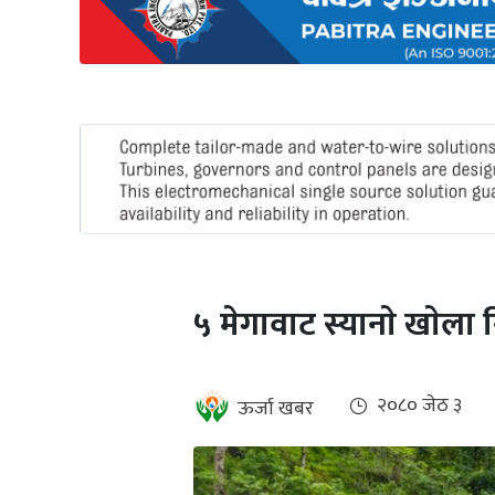
अन्तर्राष्ट्रिय
जलवायु
ऊर्जा
दक्षता
उहिलेकाे
खबर
हरित
हाइड्रोजन
५ मेगावाट स्यानाे खाेला न
इभी
सम्पादकीय
२०८० जेठ ३
ऊर्जा खबर
बैंक
पर्यटन