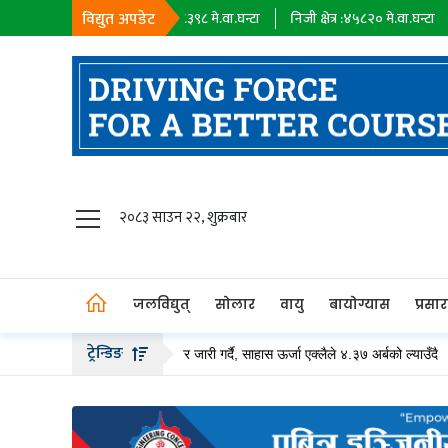
विद्युत अपडेट
सहायक कम्पनी :
१८३९८
मे.वा.घन्टा
निजी क्षेत्र :
४५८२०
मे.वा.घन्टा
आयात :
०
म
जलविद्युत्
२०८३ साउन २२, शुक्रबार
सोलार
वायु
जलविद्युत्
सोलार
वायु
बायोग्यास
प्रसा
बायोग्यास
ट्रेन्डिङ
२० अर्ब बढीको हकप्रद सेयर जारी गर्दै, साहास ऊर्जा एक्लैले ४.३७ अर्बको ल्याउँदै
लप
प्रसारण
पेट्रोलियम