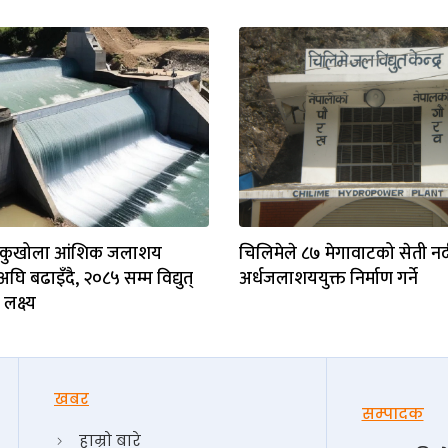
ा चाकुखोला आंशिक जलाशय
चिलिमेले ८७ मेगावाटको सेती न
ि बढाइँदै, २०८५ सम्म विद्युत्
अर्धजलाशययुक्त निर्माण गर्ने
लक्ष्य
खबर
सम्पादक
हाम्रो बारे