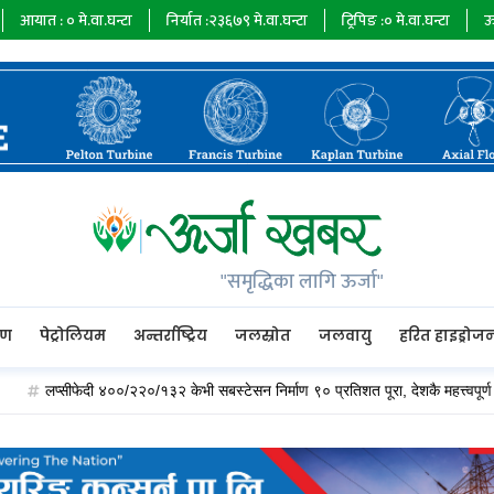
े.वा.घन्टा
निर्यात :
२३६७९
मे.वा.घन्टा
ट्रिपिङ :
०
मे.वा.घन्टा
ऊर्जा माग :
७३४
"समृद्धिका लागि ऊर्जा"
रण
पेट्रोलियम
अन्तर्राष्ट्रिय
जलस्रोत
जलवायु
हरित हाइड्रोज
्सीफेदी ४००/२२०/१३२ केभी सबस्टेसन निर्माण ९० प्रतिशत पूरा, देशकै महत्त्वपूर्ण विद्युत् हब ब