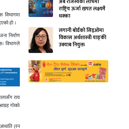
अर्ब राजस्वको लोभमा
राष्ट्रिय ऊर्जा खपत लक्ष्यमै
कास विभागमा
धक्का
िएको हो ।
लगानी बोर्डको सिइओमा
जना निर्माण
विकास अर्थशास्त्री याङ्‌की
 छ। विभागले
उक्याब नियुक्त
वालासँग राय
आग्रह गरेको
मा आधाति (रन