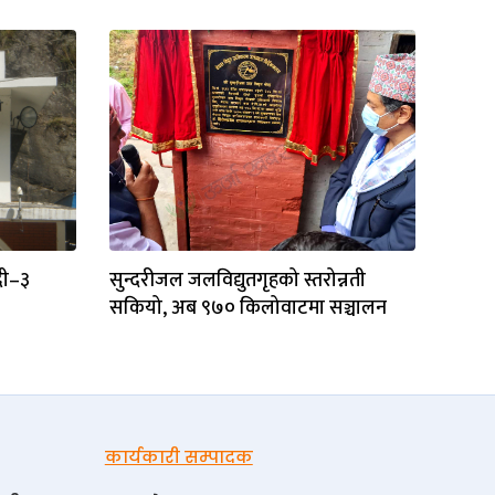
दी–३
सुन्दरीजल जलविद्युतगृहको स्तरोन्नती
सकियो, अब ९७० किलोवाटमा सञ्चालन
कार्यकारी सम्पादक