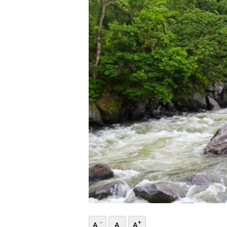
भिडियो
छापा
खोज
प्रोफाइल
ऊर्जा
विशेष
-
+
A
A
A