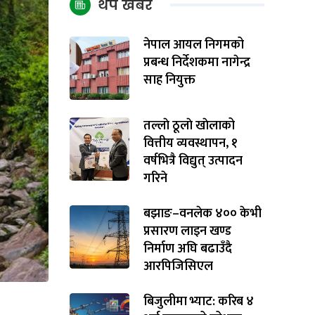
थप खबर
नेपाल आयल निगमको
प्रबन्ध निर्देशकमा नागेन्द्र
साह नियुक्त
तल्लाे ठूलाे खाेलाको
वित्तीय व्यवस्थापन, १
वर्षभित्रै विद्युत् उत्पादन
गरिने
बझाङ–वनलेक ४०० केभी
प्रसारण लाइन खण्ड
निर्माण अघि बढाउँदै
आरपिजिसिएल
बिजुलीमा भ्याट: करिब ४