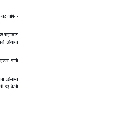
ाट वार्षिक
टेक पाइपबाट
यानो खोलामा
नहरूमा पानी
यानो खोलामा
ामो ३३ केभी