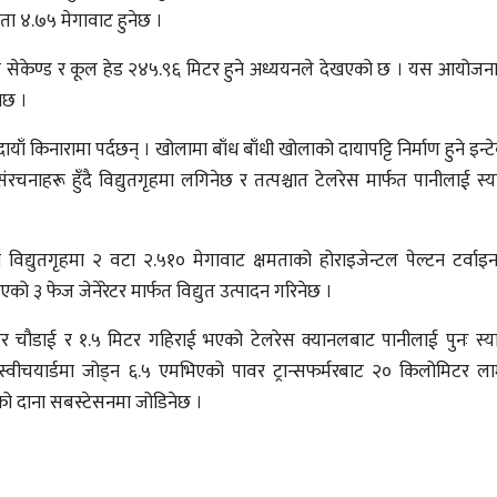
ता ४.७५ मेगावाट हुनेछ ।
सेकेण्ड र कूल हेड २४५.९६ मिटर हुने अध्ययनले देखएको छ । यस आयोजनाब
ेछ ।
ँ किनारामा पर्दछन् । खोलामा बाँध बाँधी खोलाको दायापट्टि निर्माण हुने इन्
चनाहरू हुँदै विद्युतगृहमा लगिनेछ र तत्पश्चात टेलरेस मार्फत पानीलाई स्
द्युतगृहमा २ वटा २.५१० मेगावाट क्षमताको होराइजेन्टल पेल्टन टर्वाइ
 ३ फेज जेनेरेटर मार्फत विद्युत उत्पादन गरिनेछ ।
िटर चौडाई र १.५ मिटर गहिराई भएको टेलरेस क्यानलबाट पानीलाई पुनः स्
े स्वीचयार्डमा जोड्न ६.५ एमभिएको पावर ट्रान्सफर्मरबाट २० किलोमिटर ल
णको दाना सबस्टेसनमा जोडिनेछ ।