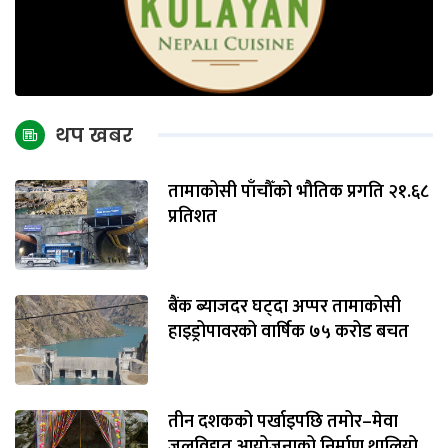
थप खबर
तामाकोसी पाँचौँको भौतिक प्रगति २१.६८
प्रतिशत
बैंक ब्याजदर घट्दा अप्पर तामाकोसी
हाइड्रोपावरको वार्षिक ७५ करोड बचत
तीन दशकको पर्खाइपछि तमोर–मेवा
जलविद्युत् आयोजनाको निर्माण थालियो