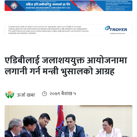
अन्तर्राष्ट्रिय
जलवायु
ऊर्जा
दक्षता
उहिलेकाे
एडिबीलाई जलाशययुक्त आयोजनामा
खबर
लगानी गर्न मन्त्री भुसालको आग्रह
हरित
हाइड्रोजन
इभी
२०७९ ब‌ैशाख ५
ऊर्जा खबर
सम्पादकीय
बैंक
पर्यटन