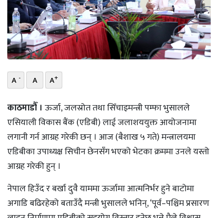
भिडियो
छापा
खोज
-
+
प्रोफाइल
A
A
A
ऊर्जा
काठमाडौँ ।
ऊर्जा, जलस्रोत तथा सिँचाइमन्त्री पम्फा भुसालले
विशेष
एसियाली विकास बैंक (एडिबी) लाई जलाशययुक्त आयोजनामा
लगानी गर्न आग्रह गरेकी छन् । आज (बैशाख ५ गते) मन्त्रालयमा
एडिबीका उपाध्यक्ष सिचीन छेनसँग भएको भेटका क्रममा उनले यस्तो
आग्रह गरेकी हुन् ।
नेपाल हिउँद र बर्खा दुवै याममा ऊर्जामा आत्मनिर्भर हुने बाटोमा
अगाडि बढिरहेको बताउँदै मन्त्री भुसालले भनिन्, ‘पूर्व–पश्चिम प्रसारण