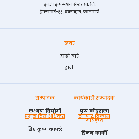
इनर्जी इन्फर्मेशन सेन्टर प्रा. लि.
हेमन्तमार्ग-११, बबरमहल, काठमाडौं
खबर
हाम्रो बारे
हामी
सम्पादक
कार्यकारी सम्पादक
लक्ष्मण वियोगी
पुष्प काेइराला
प्रमुख वित्त अधिकृत
व्यापार विकास
अधिकृत
सिए कृष्ण काफ्ले
डिजन कार्की