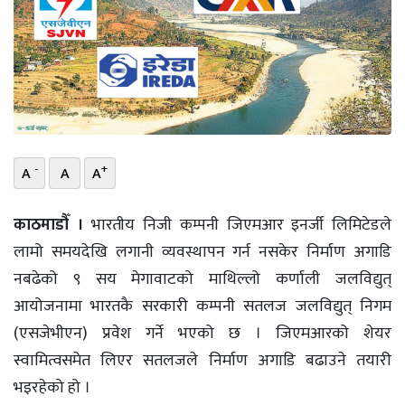
भिडियो
छापा
खोज
प्रोफाइल
-
+
A
A
A
ऊर्जा
विशेष
काठमाडौँ ।
भारतीय निजी कम्पनी जिएमआर इनर्जी लिमिटेडले
लामो समयदेखि लगानी व्यवस्थापन गर्न नसकेर निर्माण अगाडि
नबढेको ९ सय मेगावाटको माथिल्लो कर्णाली जलविद्युत्
आयोजनामा भारतकै सरकारी कम्पनी सतलज जलविद्युत् निगम
(एसजेभीएन) प्रवेश गर्ने भएको छ । जिएमआरको शेयर
स्वामित्वसमेत लिएर सतलजले निर्माण अगाडि बढाउने तयारी
भइरहेको हो ।