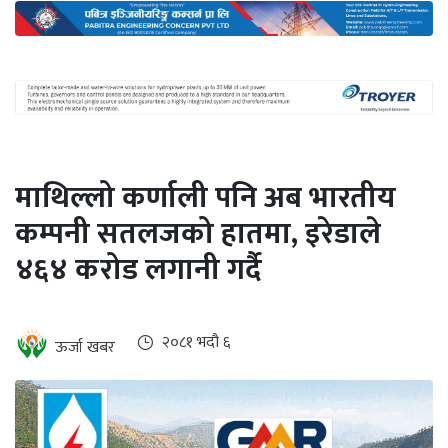
अन्तर्राष्ट्रिय
जलवायु
ऊर्जा
दक्षता
उहिलेकाे
माथिल्लो कर्णाली पनि अब भारतीय
खबर
कम्पनी सतलजको हातमा, इरेडाले
हरित
४६४ करोड लगानी गर्दै
हाइड्रोजन
इभी
२०८१ भदौ ६
ऊर्जा खबर
सम्पादकीय
बैंक
पर्यटन