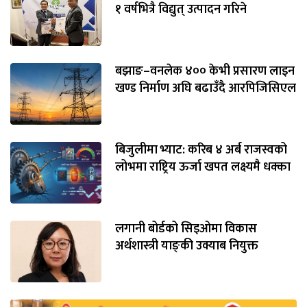
१ वर्षभित्रै विद्युत् उत्पादन गरिने
बझाङ–वनलेक ४०० केभी प्रसारण लाइन
खण्ड निर्माण अघि बढाउँदै आरपिजिसिएल
बिजुलीमा भ्याट: करिब ४ अर्ब राजस्वको
लोभमा राष्ट्रिय ऊर्जा खपत लक्ष्यमै धक्का
लगानी बोर्डको सिइओमा विकास
अर्थशास्त्री याङ्‌की उक्याब नियुक्त