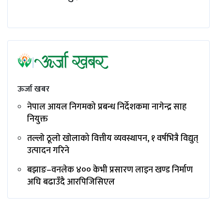
ऊर्जा खबर
नेपाल आयल निगमको प्रबन्ध निर्देशकमा नागेन्द्र साह
नियुक्त
तल्लाे ठूलाे खाेलाको वित्तीय व्यवस्थापन, १ वर्षभित्रै विद्युत्
उत्पादन गरिने
बझाङ–वनलेक ४०० केभी प्रसारण लाइन खण्ड निर्माण
अघि बढाउँदै आरपिजिसिएल