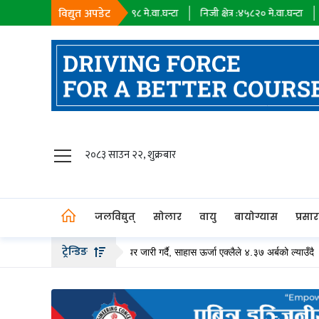
विद्युत अपडेट
हायक कम्पनी :
१८३९८
मे.वा.घन्टा
निजी क्षेत्र :
४५८२०
मे.वा.घन्टा
आयात :
०
मे.वा.
जलविद्युत्
२०८३ साउन २२, शुक्रबार
सोलार
वायु
जलविद्युत्
सोलार
वायु
बायोग्यास
प्रसा
बायोग्यास
ट्रेन्डिङ
० अर्ब बढीको हकप्रद सेयर जारी गर्दै, साहास ऊर्जा एक्लैले ४.३७ अर्बको ल्याउँदै
तल्
प्रसारण
पेट्रोलियम