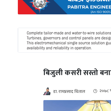
अन्तर्राष्ट्रिय
जलवायु
ऊर्जा
दक्षता
उहिलेकाे
खबर
हरित
हाइड्रोजन
बिजुली कसरी सस्तो बनाउ
इभी
सम्पादकीय
२०७८ फ
डा. रामप्रसाद धिताल
बैंक
पर्यटन