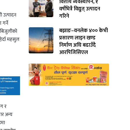
वित्तीय व्यवस्थापन, १
वर्षभित्रै विद्युत् उत्पादन
ी उत्पादन
गरिने
गर्ने
बझाङ–वनलेक ४०० केभी
 बिजुलीको
प्रसारण लाइन खण्ड
ेर्दा महसुल
निर्माण अघि बढाउँदै
आरपिजिसिएल
ाग र
ार अन्य
डमा