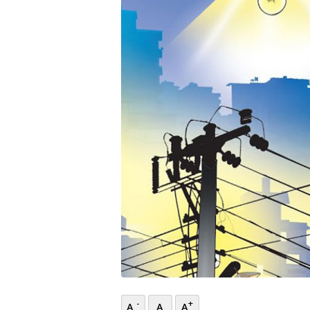
भिडियो
छापा
खोज
प्रोफाइल
ऊर्जा
विशेष
-
+
A
A
A