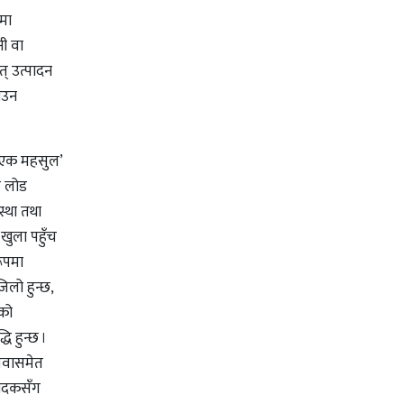
लमा
नी वा
त् उत्पादन
पाउन
ेश एक महसुल’
ी लोड
स्था तथा
खुला पहुँच
रूपमा
िलो हुन्छ,
िको
 हुन्छ ।
सेवासमेत
्पादकसँग