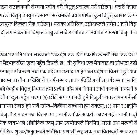
इन सञ्चालकको संरचना प्रयोग गरी विद्युत् प्रसारण गर्न पाउँछन् । यसरी नेपा
को विद्युत् उपयुक्त प्रसारण संरचनाको प्रयोगमार्फत कुन विद्युत् व्यापार कम्प
ा उपयुक्त विकल्प रोज्न पाउँछन् । यसका अतिरिक्त, उद्योगहरूले समेत आफ्नै विद्यु
गर्दा लगानीकर्तामा विश्वास जाग्नुका साथै उपभोक्ताले नियमित र सस्तो बिजुली 
 बाँडिएको भए पनि भारत सरकारले ‘एक देश एक ग्रिड एक फ्रिक्वेन्सी’ तथा ‘एक द
इनमा भेदभावरहित खुला पहुँच दिएको छ । यो सुविधा एक मेगावाट वा सोभन्दा बढ
ने उत्पादन र वितरण तथा एक प्रदेशमा उत्पादन भई अर्को प्रदेशमा वितरण हुने अव
 वा तीन वर्षदेखि पाँच वर्षसम्म र सात वर्षदेखि पच्चीस वर्षसम्मका लागि 
ँको केन्द्रीय विद्युत् नियमन तथा प्रत्येक प्रदेशका नियमन आयोगहरूले पारदर्शी 
्रणालीमा खुला पहुँच भएमा (१) छोटो समयमा बढी हुने बिजुली व्यवस्थापन गर्न सज
यापारमा संलग्न हुने सबै खरिद–बिक्रीमा सहभागी हुन सक्छन्, (३) माग र आपूर्त
बिजुली उत्पादन तथा वितरणमा लगानीकर्ताको आकर्षण बढ्न गई लगानीमा वृद्धि
ानिक व्यवस्थाले औद्योगिक एवम् आम उपभोक्ताले नियमित, सस्तो तथा भरपर्दो 
र अतिरिक्त शुल्क/अनुदानको अतिरिक्त प्रणाली सञ्चालक तथा वितरकले अन्य उत