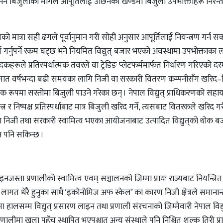
ने बिजुलीको मागले आपूर्तिलाई उछिनेको खण्डमा बिजुली उपभोक्ताहरू निरन
 मात्रा सही ढंगले पूर्वानुमान गरी सोही अनुसार आपूर्तिलाई नियन्त्रण गर्न सक
गर्नुपर्ने रकम घट्छ भने नियमित विद्युत् बजार भएको अवस्थामा उपभोक्ताका 
कहरूले प्रतिस्पर्धात्मक तवरले वा ट्रेडिङ प्लेटफर्ममार्फत निर्धारण गरिएको 
वा सात वर्षभन्दा बढी समयका लागि निजी वा सरकारी वितरण कम्पनीसँग खरिद–ब
्मक रूपमा सस्तोमा बिजुली पाउने गरेका छन् । नेपाल विद्युत् प्राधिकरणको सह
त्र र निष्पक्ष प्रतिस्पर्धाबाट मात्र बिजुली खरिद गर्ने, त्यसबाट वितरकले खरिद
मा निजी तथा सरकारी स्वामित्व भएका आयोजनाबाट उत्पादित विद्युत्‌को थोक बज
ाउन पनि सकिन्छ ।
नजस्ता प्रणालीको स्वामित्व एवम् सञ्चालनको जिम्मा प्रायः राज्यबाट नियन्त्रित
गत धेरै हुनुका साथै ‘इकोनोमिज अफ स्केल’ का कारण निजी क्षेत्रले समानान्
लमा हालसम्म विद्युत् प्रसारण लाइन तथा प्रणाली संरचनाको जिम्मेवारी नेपाल विद्य
णालीमा खुला पहुँच स्थापित भएपश्चात् अन्य संस्थाले पनि निश्चित शुल्क तिरी प