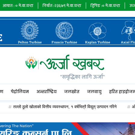
घन्टा
निर्यात :
२३६७९
मे.वा.घन्टा
ट्रिपिङ :
०
मे.वा.घन्टा
ऊर्जा माग :
७३४८५
मे
"समृद्धिका लागि ऊर्जा"
रण
पेट्रोलियम
अन्तर्राष्ट्रिय
जलस्रोत
जलवायु
हरित हाइड्रोज
लाे ठूलाे खाेलाको वित्तीय व्यवस्थापन, १ वर्षभित्रै विद्युत् उत्पादन गरिने
ओएन्डएम कार्य