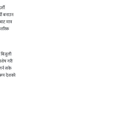
र्शी
्धी बनाउन
बाट मात्र
न्तरिक
े बिजुली
विशेष गरी
गर्न सके
वरूप देशको