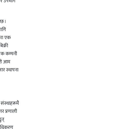
्तर उपभोग
्छ ।
लागि
दरमा एक
िक्री
ायक कम्पनी
 गरी आम
ार स्थापना
 संस्थाहरूमै
तर प्रणाली
ुत्
्राधिकरण