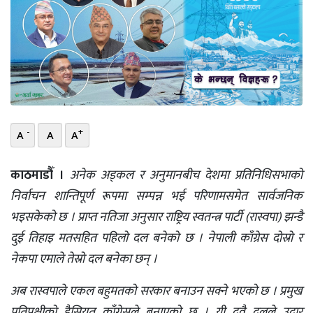
भिडियो
छापा
खोज
प्रोफाइल
-
+
A
A
A
ऊर्जा
विशेष
काठमाडौँ ।
अनेक अड्कल र अनुमानबीच देशमा प्रतिनिधिसभाको
निर्वाचन शान्तिपूर्ण रूपमा सम्पन्न भई परिणामसमेत सार्वजनिक
भइसकेको छ । प्राप्त नतिजा अनुसार राष्ट्रिय स्वतन्त्र पार्टी (रास्वपा) झन्डै
दुई तिहाइ मतसहित पहिलो दल बनेको छ । नेपाली काँग्रेस दोस्रो र
नेकपा एमाले तेस्रो दल बनेका छन् ।
अब रास्वपाले एकल बहुमतको सरकार बनाउन सक्ने भएको छ । प्रमुख
प्रतिपक्षीको हैसियत काँग्रेसले बनाएको छ । यी दुवै दलले उदार