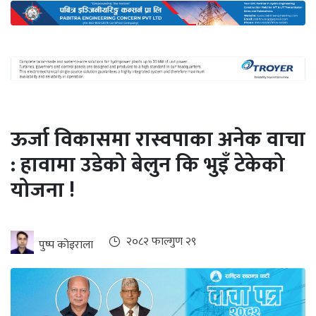
अन्तर्राष्ट्रिय
जलवायु
ऊर्जा
दक्षता
उहिलेकाे
ऊर्जा विकासमा रास्वपाका अनेक वाचा
खबर
: हावामा उडेको बेलुन कि भुइँ टेकेको
हरित
योजना !
हाइड्रोजन
इभी
२०८२ फाल्गुण २९
पुष्प काेइराला
सम्पादकीय
बैंक
पर्यटन