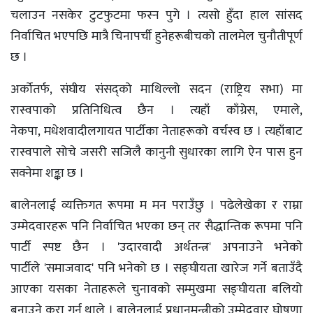
चलाउन नसकेर टुटफुटमा फस्न पुगे । त्यसो हुँदा हाल सांसद
निर्वाचित भएपछि मात्रै चिनापर्ची हुनेहरूबीचको तालमेल चुनौतीपूर्ण
छ ।
अर्कोतर्फ, संघीय संसद्को माथिल्लो सदन (राष्ट्रिय सभा) मा
रास्वपाको प्रतिनिधित्व छैन । त्यहाँ काँग्रेस, एमाले,
नेकपा, मधेशवादीलगायत पार्टीका नेताहरूको वर्चस्व छ । त्यहाँबाट
रास्वपाले सोचे जसरी सजिलै कानुनी सुधारका लागि ऐन पास हुन
सक्नेमा शङ्का छ ।
बालेनलाई व्यक्तिगत रूपमा म मन पराउँछु । पढेलेखेका र राम्रा
उम्मेदवारहरू पनि निर्वाचित भएका छन् तर सैद्धान्तिक रूपमा पनि
पार्टी स्पष्ट छैन । 'उदारवादी अर्थतन्त्र' अपनाउने भनेकाे
पार्टीले 'समाजवाद' पनि भनेको छ । सङ्घीयता खारेज गर्ने बताउँदै
आएका यसका नेताहरूले चुनावको सम्मुखमा सङ्घीयता बलियो
बनाउने कुरा गर्न थाले । बालेनलाई प्रधानमन्त्रीको उम्मेदवार घोषणा