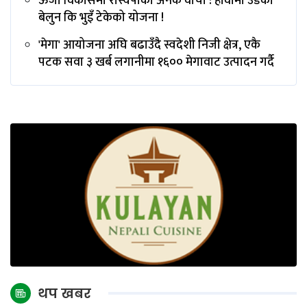
ऊर्जा विकासमा रास्वपाका अनेक वाचा : हावामा उडेको
बेलुन कि भुइँ टेकेको योजना !
'मेगा' आयोजना अघि बढाउँदै स्वदेशी निजी क्षेत्र, एकै
पटक सवा ३ खर्ब लगानीमा १६०० मेगावाट उत्पादन गर्दै
थप खबर