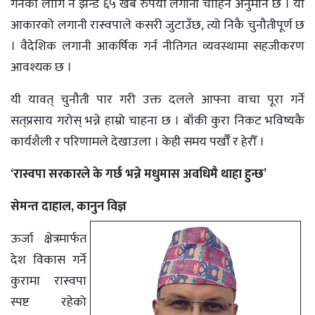
गर्नका लागि नै झन्डै ६५ खर्ब रुपैयाँ लगानी चाहिने अनुमान छ । यो
आकारको लगानी रास्वपाले कसरी जुटाउँछ, त्यो निकै चुनौतीपूर्ण छ
। वैदेशिक लगानी आकर्षिक गर्न नीतिगत व्यवस्थामा सहजीकरण
आवश्यक छ ।
यी यावत् चुनौती पार गरी उक्त दलले आफ्ना वाचा पूरा गर्ने
सत्‌प्रसाय गरोस् भन्ने हाम्रो चाहना छ । बाँकी कुरा निकट भविष्यकै
कार्यशैली र परिणामले देखाउला । केही समय पर्खौँ र हेरौँ ।
‘रास्वपा सरकारले के गर्छ भन्ने मधुमास अवधिमै थाहा हुन्छ’
सेमन्त दाहाल, कानुन विज्ञ
ऊर्जा क्षेत्रमार्फत
देश विकास गर्ने
कुरामा रास्वपा
स्पष्ट रहेको