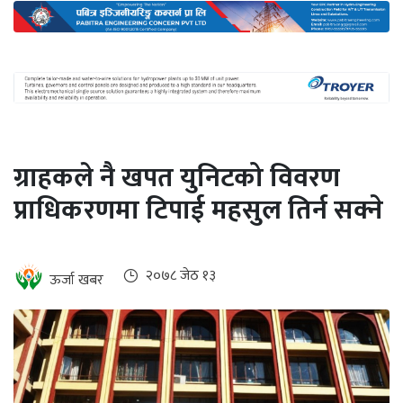
अन्तर्राष्ट्रिय
जलवायु
ऊर्जा
दक्षता
उहिलेकाे
ग्राहकले नै खपत युनिटको विवरण
खबर
प्राधिकरणमा टिपाई महसुल तिर्न सक्ने
हरित
हाइड्रोजन
इभी
२०७८ जेठ १३
ऊर्जा खबर
सम्पादकीय
बैंक
पर्यटन