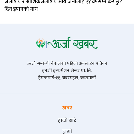
जलाशय र आंशिकजलाशय आयोजनालाई २१ वर्षसम्म कर छुट
दिन इपानको माग
ऊर्जा सम्बन्धी नेपालको पहिलो अनलाइन पत्रिका
इनर्जी इन्फर्मेशन सेन्टर प्रा. लि.
हेमन्तमार्ग-११, बबरमहल, काठमाडौं
खबर
हाम्रो बारे
हामी