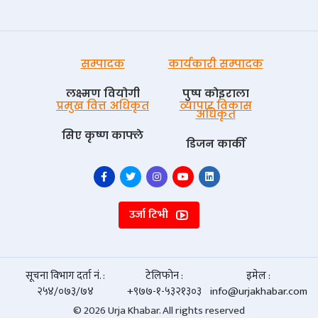
सम्पादक
कार्यकारी सम्पादक
लक्ष्मण वियोगी
पुष्प काेइराला
प्रमुख वित्त अधिकृत
व्यापार विकास
अधिकृत
सिए कृष्ण काफ्ले
डिजन कार्की
उर्जा टिभी
सूचना विभाग दर्ता नं. :
टेलिफोन :
इमेल :
२५४/०७३/७४
+९७७-१-५३२१३०३
info@urjakhabar.com
© 2026 Urja Khabar. All rights reserved