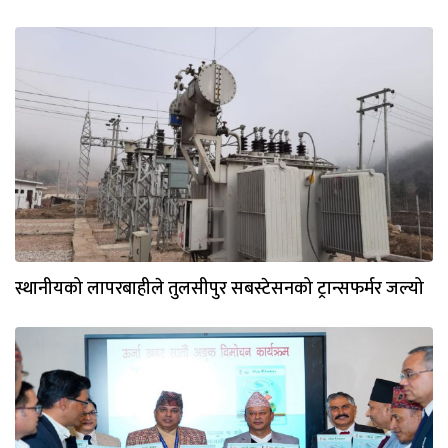
स्थानीयको लापरबाहीले तुलसीपुर सबस्टेसनको ट्रान्सफर्मर जल्यो