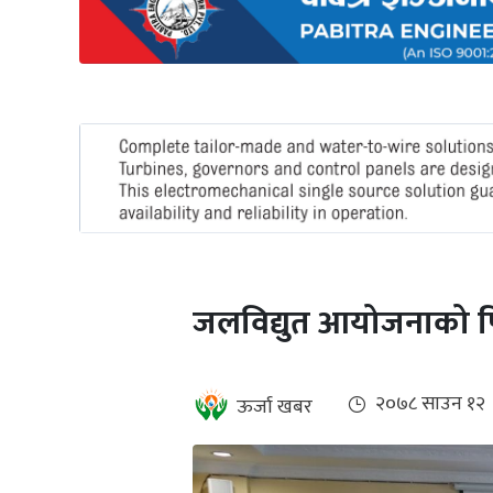
अन्तर्राष्ट्रिय
जलवायु
ऊर्जा
दक्षता
उहिलेकाे
खबर
हरित
हाइड्रोजन
जलविद्युत आयोजनाको पि
इभी
सम्पादकीय
२०७८ साउन १२
ऊर्जा खबर
बैंक
पर्यटन