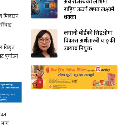
अर्ब राजस्वको लोभमा
राष्ट्रिय ऊर्जा खपत लक्ष्यमै
वरण मिलाउन
धक्का
सिँचाइ
लगानी बोर्डको सिइओमा
विकास अर्थशास्त्री याङ्‌की
विद्युत
उक्याब नियुक्त
ट पुर्याउन
एका
े माग