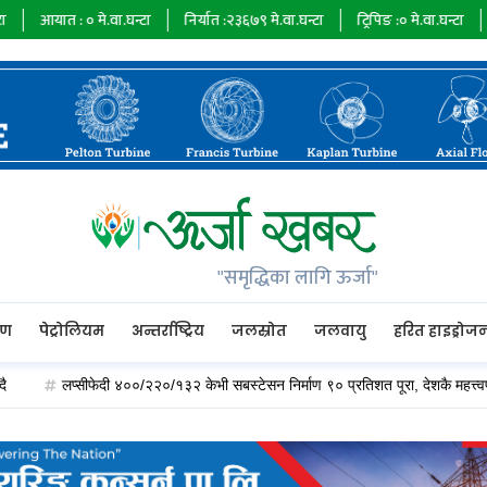
:
०
मे.वा.घन्टा
निर्यात :
२३६७९
मे.वा.घन्टा
ट्रिपिङ :
०
मे.वा.घन्टा
ऊर्जा माग :
७
"समृद्धिका लागि ऊर्जा"
रण
पेट्रोलियम
अन्तर्राष्ट्रिय
जलस्रोत
जलवायु
हरित हाइड्रोज
लप्सीफेदी ४००/२२०/१३२ केभी सबस्टेसन निर्माण ९० प्रतिशत पूरा, देशकै महत्त्वपूर्ण विद्युत् 