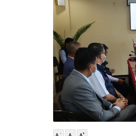
भिडियो
छापा
खोज
प्रोफाइल
ऊर्जा
विशेष
-
+
A
A
A