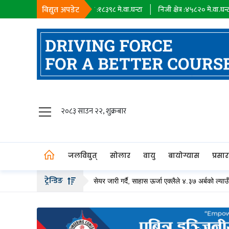
विद्युत अपडेट
ा
सहायक कम्पनी :
१८३९८
मे.वा.घन्टा
निजी क्षेत्र :
४५८२०
मे.वा.घन्टा
आयात 
जलविद्युत्
२०८३ साउन २२, शुक्रबार
सोलार
वायु
जलविद्युत्
सोलार
वायु
बायोग्यास
प्रसा
बायोग्यास
ट्रेन्डिङ
ीले २० अर्ब बढीको हकप्रद सेयर जारी गर्दै, साहास ऊर्जा एक्लैले ४.३७ अर्बको ल्याउँदै
प्रसारण
पेट्रोलियम