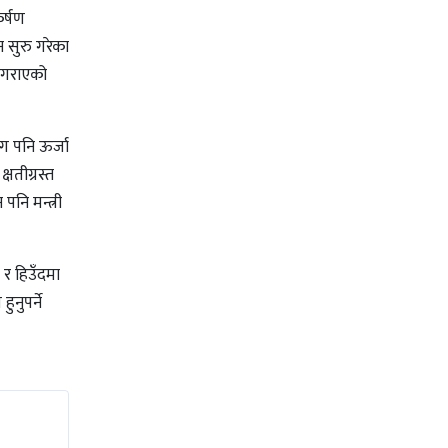
र्षण
न सुरु गरेका
ण गराएको
ग पनि ऊर्जा
षतीग्रस्त
नि मन्त्री
 र हिउँदमा
ुनुपर्ने