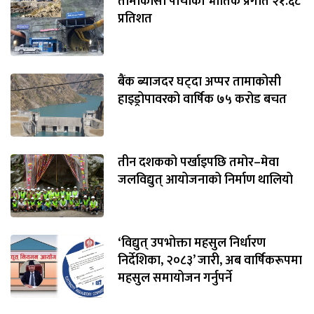
तामाकोसी पाँचौँको भौतिक प्रगति २१.६८
प्रतिशत
बैंक ब्याजदर घट्दा अप्पर तामाकोसी
हाइड्रोपावरको वार्षिक ७५ करोड बचत
तीन दशकको पर्खाइपछि तमोर–मेवा
जलविद्युत् आयोजनाको निर्माण थालियो
‘विद्युत् उपभोक्ता महसुल निर्धारण
निर्देशिका, २०८३’ जारी, अब वार्षिकरूपमा
महसुल समायोजन गर्नुपर्ने