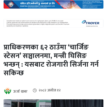
अन्तर्राष्ट्रिय
जलवायु
ऊर्जा
दक्षता
उहिलेकाे
प्राधिकरणका ६२ ठाउँमा ‘चार्जिङ
खबर
स्टेसन’ सञ्चालनमा, मन्त्री घिसिङ
हरित
भन्छन् : यसबाट रोजगारी सिर्जना गर्न
हाइड्रोजन
सकिन्छ
इभी
सम्पादकीय
२०८२ असोज १२
ऊर्जा खबर
बैंक
पर्यटन