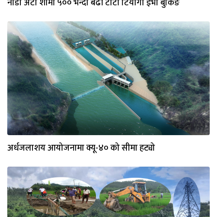
नाडा अटो शोमा ५०० भन्दा बढी टाटा टियागो इभी बुकिङ
अर्धजलाशय आयोजनामा क्यू-४० को सीमा हट्यो