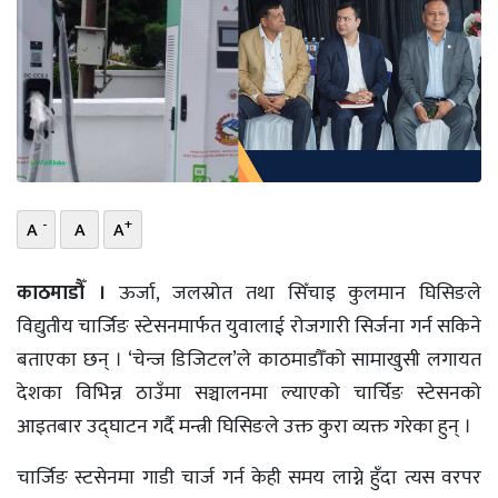
भिडियो
छापा
खोज
प्रोफाइल
-
+
A
A
A
ऊर्जा
विशेष
काठमाडौँ ।
ऊर्जा, जलस्रोत तथा सिँचाइ कुलमान घिसिङले
विद्युतीय चार्जिङ स्टेसनमार्फत युवालाई रोजगारी सिर्जना गर्न सकिने
बताएका छन् । ‘चेन्ज डिजिटल’ले काठमाडौँको सामाखुसी लगायत
देशका विभिन्न ठाउँमा सञ्चालनमा ल्याएको चार्चिङ स्टेसनको
आइतबार उद्घाटन गर्दै मन्त्री घिसिङले उक्त कुरा व्यक्त गरेका हुन् ।
चार्जिङ स्टसेनमा गाडी चार्ज गर्न केही समय लाग्ने हुँदा त्यस वरपर