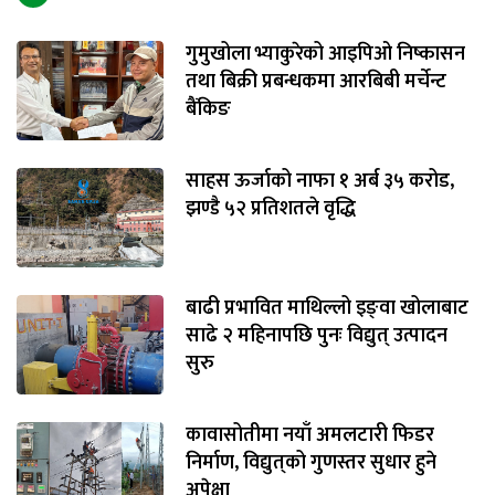
गुमुखोला भ्याकुरेको आइपिओ निष्कासन
तथा बिक्री प्रबन्धकमा आरबिबी मर्चेन्ट
बैंकिङ
साहस ऊर्जाको नाफा १ अर्ब ३५ करोड,
झण्डै ५२ प्रतिशतले वृद्धि
बाढी प्रभावित माथिल्लो इङ्‌वा खोलाबाट
साढे २ महिनापछि पुनः विद्युत् उत्पादन
सुरु
कावासोतीमा नयाँ अमलटारी फिडर
निर्माण, विद्युत्‌को गुणस्तर सुधार हुने
अपेक्षा