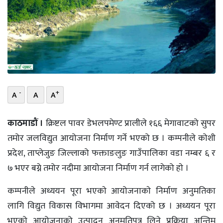
भिडियो
छापा
खोज
प्रोफाइल
-
+
A
A
A
ऊर्जा
विशेष
काठमाडौं ।
क्रिष्टल पावर डेभलपमेण्ट प्रालीले १६६ मेगावाटको सुपर
तमोर जलविद्युत आयोजना निर्माण गर्ने भएको छ । कम्पनीले कोशी
प्रदेश, ताप्लेजुङ जिल्लाको फक्ताङलुङ गाउँपालिका वडा नम्बर ६ र
७ भएर बग्ने तमोर नदीमा आयोजना निर्माण गर्न लागेको हाे ।
कम्पनीले अध्ययन पूरा भएकाे आयोजनाकाे निर्माण अनुमतिका
लागि विद्युत विकास विभागमा आवेदन दिएको छ । अध्ययन पूरा
भएको आयोजनाको उत्पादन अनुमतिपत्र लिने प्रक्रिया अन्तिम