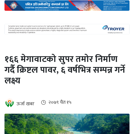
अन्तर्राष्ट्रिय
जलवायु
ऊर्जा
दक्षता
उहिलेकाे
१६६ मेगावाटको सुपर तमोर निर्माण
खबर
गर्दै क्रिष्टल पावर, ६ वर्षभित्र सम्पन्न गर्ने
हरित
लक्ष्य
हाइड्रोजन
इभी
२०७९ चैत १५
ऊर्जा खबर
सम्पादकीय
बैंक
पर्यटन