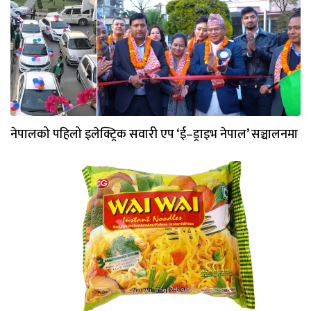
नेपालको पहिलो इलेक्ट्रिक सवारी एप ‘ई–ड्राइभ नेपाल’ सञ्चालनमा