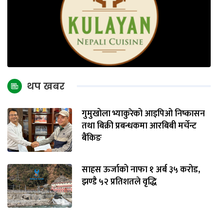
थप खबर
गुमुखोला भ्याकुरेको आइपिओ निष्कासन
तथा बिक्री प्रबन्धकमा आरबिबी मर्चेन्ट
बैंकिङ
साहस ऊर्जाको नाफा १ अर्ब ३५ करोड,
झण्डै ५२ प्रतिशतले वृद्धि