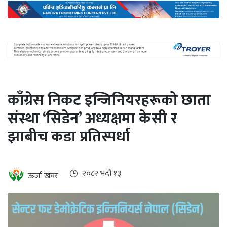
अन्तर्राष्ट्रिय
जलवायु
ऊर्जा
दक्षता
उहिलेकाे
काँग्रेस निकट इन्जिनियरहरूको छाता
खबर
संस्था ‘सिडेन’ अध्यक्षमा केसी र
हरित
झाबीच कडा प्रतिस्पर्धा
हाइड्रोजन
इभी
२०८२ भदौ १३
ऊर्जा खबर
सम्पादकीय
बैंक
पर्यटन