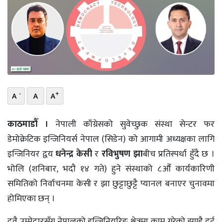
भिडियो
छापा
खोज
प्रोफाइल
-
+
A
A
A
ऊर्जा
विशेष
काठमाडौँ ।
नेपाली काँग्रेसको सुवेच्छुक संस्था सेन्टर फर
डेमोक्रेटिक इन्जिनियर्स नेपाल (सिडेन) को आगामी अध्यक्षका लागि
इन्जिनियर द्वय
धनेन्द्र केसी
र
रविभुषण झा
बीच प्रतिस्पर्धा हुँदै छ ।
भोलि (शनिबार, भदौ १४ गते) हुने संस्थाको ८औँ कार्यकारिणी
समितिको निर्वाचनमा केसी र झा छुट्टाछुट्टै प्यानल बनाएर चुनावमा
होमिएका छन् ।
दुवै उम्मेद्वारसँग नेपालको इन्जिनियरिङ क्षेत्रमा काम गरेको झण्डै दुई