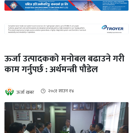
अन्तर्राष्ट्रिय
जलवायु
ऊर्जा
दक्षता
उहिलेकाे
ऊर्जा उत्पादकको मनोबल बढाउने गरी
खबर
काम गर्नुपर्छ : अर्थमन्त्री पौडेल
हरित
हाइड्रोजन
इभी
२०८१ साउन १४
ऊर्जा खबर
सम्पादकीय
बैंक
पर्यटन