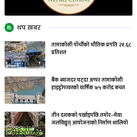
थप खबर
तामाकोसी पाँचौँको भौतिक प्रगति २१.६८
प्रतिशत
बैंक ब्याजदर घट्दा अप्पर तामाकोसी
हाइड्रोपावरको वार्षिक ७५ करोड बचत
तीन दशकको पर्खाइपछि तमोर–मेवा
जलविद्युत् आयोजनाको निर्माण थालियो