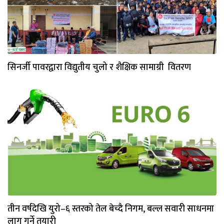
सिनर्जी पावरद्वारा विद्युतीय चुलो र शैक्षिक सामाग्री वितरण
तीन वर्षदेखि युरो–६ स्तरको तेल बेच्दै निगम, बल्ल सवारी साधनमा
लागु गर्ने तयारी