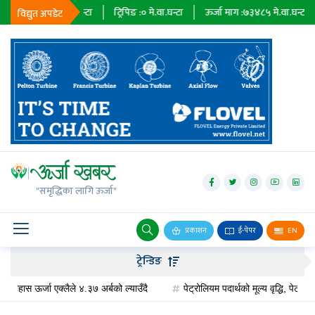
३६७९
मे.वा.घन्टा
ट्रिपिङ :
०
मे.वा.घन्टा
ऊर्जा माग :
७३४८५
मे.वा.घन्टा
प्राध
विद्युत अपडेट
जलविद्युत्
सोलार
"समृद्धिका लागि ऊर्जा"
वायु
बायोग्यास
प्रकाशन
ई-पेपर
EN
प्रसारण
ट्रेन्डिङ
पेट्रोलियम
स ऊर्जा एक्लैले ४.३७ अर्बको ल्याउँदै
पेट्रोलियम पदार्थको मूल्य वृद्धि, पेट्रोलमा ३ र