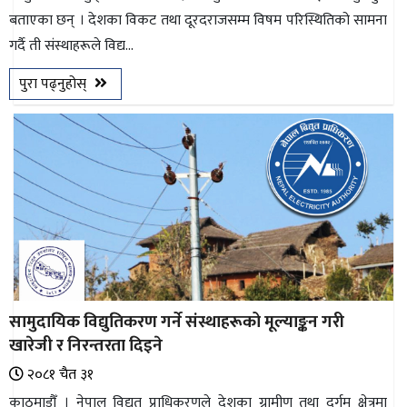
बताएका छन् । देशका विकट तथा दूरदराजसम्म विषम परिस्थितिको सामना
भिडियो
गर्दै ती संस्थाहरूले विद्य...
छापा
पुरा पढ्नुहोस्
खोज
प्रोफाइल
ऊर्जा
विशेष
सामुदायिक विद्युतिकरण गर्ने संस्थाहरूको मूल्याङ्कन गरी
खारेजी र निरन्तरता दिइने
२०८१ चैत ३१
काठमाडौँ । नेपाल विद्युत् प्राधिकरणले देशका ग्रामीण तथा दुर्गम क्षेत्रमा