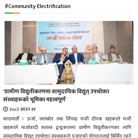
अन्तर्राष्ट्रिय
#Community Electrification
जलवायु
ऊर्जा
दक्षता
उहिलेकाे
खबर
हरित
हाइड्रोजन
'ग्रामीण विद्युतीकरणमा सामुदायिक विद्युत् उपभोक्ता
इभी
संस्थाहरूको भूमिका महत्त्वपूर्ण'
सम्पादकीय
२०८२ साउन ११
काठमाडौँ । ऊर्जा, जलस्रोत तथा सिँचाइ मन्त्री दीपक खड्काले मन्त्री
बैंक
खड्काले माओवादी सशस्त्र द्वन्द्वकालमा ग्रामीण विद्युतीकरणका लागि
पर्यटन
सामुदायिक विद्युत् उपभोक्ता संस्थाहरूले पुर्‍याएको योगदानलाई बिर्सिनु नहुने