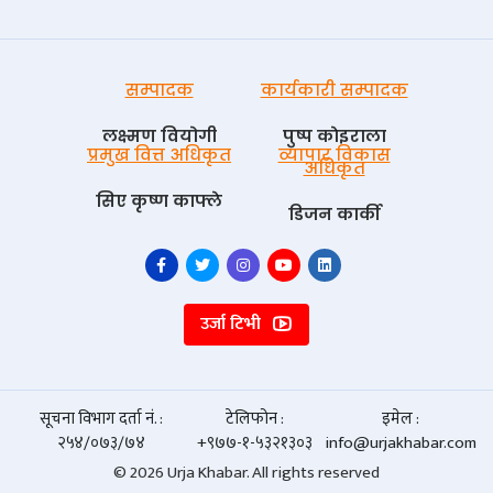
सम्पादक
कार्यकारी सम्पादक
लक्ष्मण वियोगी
पुष्प काेइराला
प्रमुख वित्त अधिकृत
व्यापार विकास
अधिकृत
सिए कृष्ण काफ्ले
डिजन कार्की
उर्जा टिभी
सूचना विभाग दर्ता नं. :
टेलिफोन :
इमेल :
२५४/०७३/७४
+९७७-१-५३२१३०३
info@urjakhabar.com
© 2026 Urja Khabar. All rights reserved