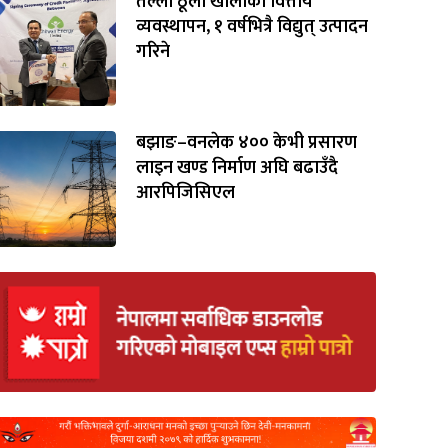
तल्लाे ठूलाे खाेलाको वित्तीय
व्यवस्थापन, १ वर्षभित्रै विद्युत् उत्पादन
गरिने
बझाङ–वनलेक ४०० केभी प्रसारण
लाइन खण्ड निर्माण अघि बढाउँदै
आरपिजिसिएल