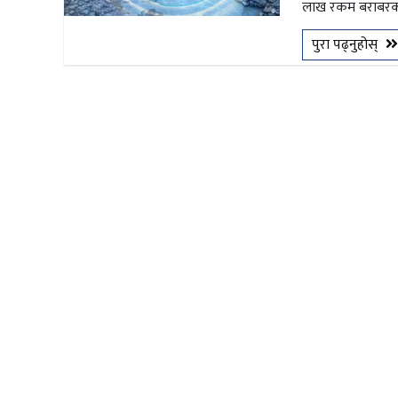
लाख रकम बराबरको १
भिडियो
पुरा पढ्नुहोस्
छापा
खोज
प्रोफाइल
ऊर्जा
विशेष