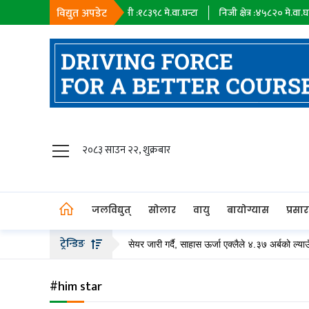
विद्युत अपडेट
७
मे.वा.घन्टा
सहायक कम्पनी :
१८३९८
मे.वा.घन्टा
निजी क्षेत्र :
४५८२०
मे.वा.घन्टा
जलविद्युत्
२०८३ साउन २२, शुक्रबार
सोलार
वायु
जलविद्युत्
सोलार
वायु
बायोग्यास
प्रसा
बायोग्यास
ट्रेन्डिङ
 कम्पनीले २० अर्ब बढीको हकप्रद सेयर जारी गर्दै, साहास ऊर्जा एक्लैले ४.३७ अर्बको ल्याउँदै
प्रसारण
पेट्रोलियम
#him star