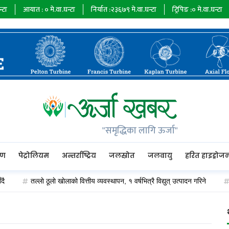
आयात :
०
मे.वा.घन्टा
निर्यात :
२३६७९
मे.वा.घन्टा
ट्रिपिङ :
०
मे.वा.घन्टा
ऊर
"समृद्धिका लागि ऊर्जा"
रण
पेट्रोलियम
अन्तर्राष्ट्रिय
जलस्रोत
जलवायु
हरित हाइड्रोज
तल्लाे ठूलाे खाेलाको वित्तीय व्यवस्थापन, १ वर्षभित्रै विद्युत् उत्पादन गरिने
ओए