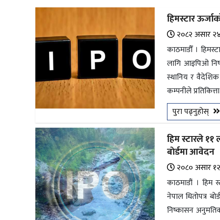
अन्तर्राष्ट्रिय
हिमस्टार ऊर्जा
जलवायु
२०८२ असार २
ऊर्जा
काठमाडौँ । हिमस्
दक्षता
लागि आइपिओ निष्
स्थानिय र वैदेशि
उहिलेकाे
कम्पनीले प्रतिकित्त
खबर
पुरा पढ्नुहोस्
हरित
हाइड्रोजन
हिम स्टारले ११
इभी
बाेर्डमा आवेदन
२०८० असार १
सम्पादकीय
काठमाडौं । हिम स
बैंक
नेपाल धिताेपत्र 
निष्कासन अनुमतिक
पर्यटन