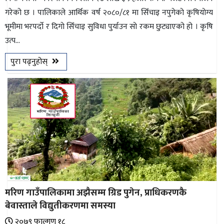
गरेको छ । पालिकाले आर्थिक वर्ष २०८०/८१ मा सिँचाइ नपुगेकाे कृषियाेग्य
भूमीमा भरपर्दाे र दिगाे सिँचाइ सुविधा पुर्याउन साे रकम छुट्याएको हो । कृषि
उत्प...
पुरा पढ्नुहोस्
मरिण गाउँपालिकामा अझैसम्म ग्रिड पुगेन, प्राधिकरणकै
बेवास्ताले विद्युतीकरणमा समस्या
२०७९ फाल्गुण १८