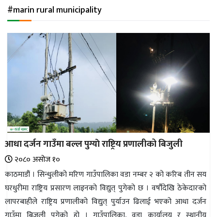
अन्तर्राष्ट्रिय
#marin rural municipality
जलवायु
ऊर्जा
दक्षता
उहिलेकाे
खबर
हरित
हाइड्रोजन
आधा दर्जन गाउँमा बल्ल पुग्याे राष्ट्रिय प्रणालीको बिजुली
इभी
२०८० असोज १०
सम्पादकीय
काठमाडौं । सिन्धुलीको मरिण गाउँपालिका वडा नम्बर २ को करिब तीन सय
घरधुरीमा राष्ट्रिय प्रसारण लाइनको विद्युत् पुगेको छ । वर्षौदेखि ठेकेदारको
बैंक
लापरबाहीले राष्ट्रिय प्रणालीको विद्युत् पुर्याउन ढिलाई भएको आधा दर्जन
पर्यटन
गाउँमा बिजुली पुगेको हो । गाउँपालिका, वडा कार्यालय र स्थानीय