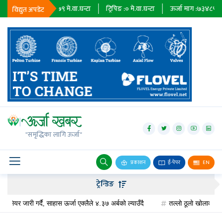
निर्यात :
२३६७९
मे.वा.घन्टा
ट्रिपिङ :
०
मे.वा.घन्टा
ऊर्जा माग :
७३४८५
मे.वा.घन
विद्युत अपडेट
जलविद्युत्
सोलार
"समृद्धिका लागि ऊर्जा"
वायु
बायोग्यास
प्रकाशन
ई-पेपर
EN
प्रसारण
ट्रेन्डिङ
पेट्रोलियम
यर जारी गर्दै, साहास ऊर्जा एक्लैले ४.३७ अर्बको ल्याउँदै
तल्लाे ठूलाे खाेलाको वित्ती