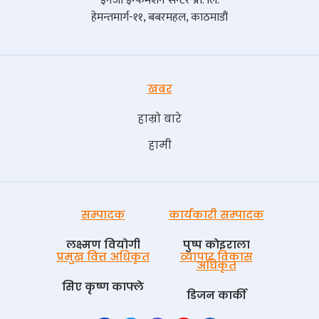
इनर्जी इन्फर्मेशन सेन्टर प्रा. लि.
हेमन्तमार्ग-११, बबरमहल, काठमाडौं
खबर
हाम्रो बारे
हामी
सम्पादक
कार्यकारी सम्पादक
लक्ष्मण वियोगी
पुष्प काेइराला
प्रमुख वित्त अधिकृत
व्यापार विकास
अधिकृत
सिए कृष्ण काफ्ले
डिजन कार्की