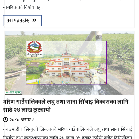
नागरिकको विशेष पह...
भिडियो
पुरा पढ्नुहोस्
छापा
खोज
प्रोफाइल
ऊर्जा
विशेष
मरिण गाउँपालिकाले लघु तथा साना सिँचाइ विकासका लागि
साढे २४ लाख छुट्यायाे
२०८० असार ८
काठमाडौं । सिन्धुली जिल्लाको मरिण गाउँपालिकाले लघु तथा साना सिँचाई
निर्माण तथा व्यवस्थापनका लागि २४ लाख ३५ हजार रुपैयाँ बजेट विनियोजन