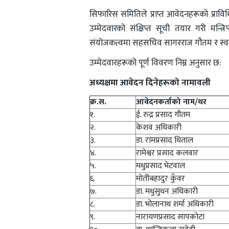
सिफारिस समितिले प्राप्त आवेदनहरूको प्राविधि
उम्मेदवारको संक्षिप्त सूची तयार गरी मन्त्
संयोजकत्वमा सहसचिव सागरराज गौतम र स्वतन
उम्मेदवारहरूको पूर्ण विवरण निम्न अनुसार छ:
अध्यक्षमा आवेदन दिनेहरूको नामावली
क्र.स.
आवेदनकर्ताको नाम/थर
१.
ई. रुद्र प्रसाद गौतम
२.
केशव अधिकारी
३.
डा. रामप्रसाद धिताल
४.
रामेश्वर प्रसाद कलवार
५.
मधुप्रसाद भेटवाल
६.
मोतीबहादुर कुँवर
७.
डा. मधुसुधन अधिकारी
८.
डा. भोलानाथ शर्मा अधिकारी
९.
नारायणप्रसाद सापकोटा