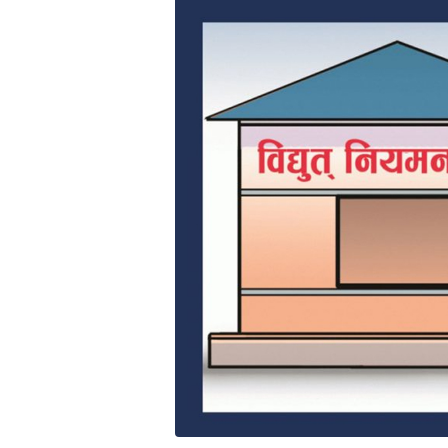
भिडियो
छापा
खोज
प्रोफाइल
ऊर्जा
विशेष