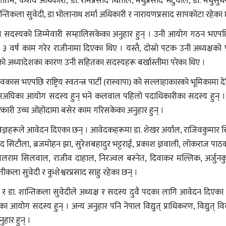
 गौतम, केशव अधिकारी, डा. रामप्रसाद धिताल, मधुप्रसाद भेटुवाल, डा. मधुसु
शान्तिकला सुवेदी, डा भोलानाथ शर्मा अधिकारी र नारायणप्रसाद सापकोटा रहेका 
 सदस्यको जिम्मेवारी सम्हालिसकेका अनुहार हुन् । उनी आयोग गठन भएप
३ वर्ष काम गरेर राजीनामा दिएका थिए । यस्तै, दोस्रो पटक उनी अध्यक्षको 
ो अध्यादेशका कारण उनी सहितका सदस्यहरू बर्खास्तीमा परेका थिए ।
ास भएपछि राष्ट्रिय स्वतन्त्र पार्टी (रास्वापा) को सल्लाहाकारको भूमिकामा 
यसअघिका आयोग सदस्य हुन् भने कलवाल पहिलो पदाधिकारीका सदस्य हुन् । य
रकारी उच्च ओहोदामा बसेर काम गरिसकेका अनुहार हुन् ।
िज्ञहरूले आवेदन दिएका छन् । आवेदकहरूमा डा. शेखर अर्याल, राजिवकुमार 
रुद्रप्रसाद सिटौला, ब्रजमोहन झा, सुरेशबहादुर भट्टराई, प्रकाश ज्ञवाली, लोकराज पा
लराम सिलवाल, राजीव दाहाल, निरज्वल बस्नेत, दिवाकर मल्लिक, अर्जुनक
कला सुवेदी र कुशेश्वरप्रसाद साहु रहेका छन् ।
र डा. शान्तिकला सुवेदीले अध्यक्ष र सदस्य दुवै पदका लागि आवेदन दिएका छ
ा आयोग सदस्य हुन् । अन्य अनुहार पनि नेपाल विद्युत् प्राधिकरण, विद्युत् 
ार हुन् ।