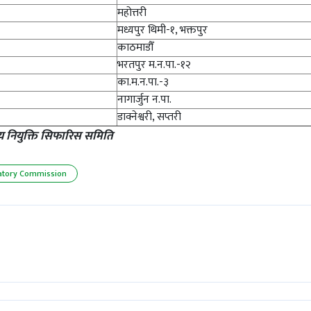
महोत्तरी
मध्यपुर थिमी-१, भक्तपुर
काठमाडौँ
भरतपुर म.न.पा.-१२
का.म.न.पा.-३
नागार्जुन न.पा.
डाक्नेश्वरी, सप्तरी
्य नियुक्ति सिफारिस समिति
latory Commission