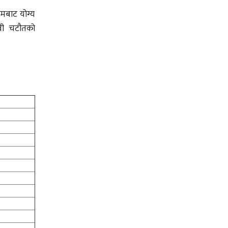
यमबाट योग्य
जीवी चटौतको