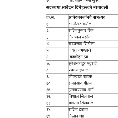
१०.
डा. शान्तिकला सुवेदी
सदस्यमा आवेदन दिनेहरूको नामावली
क्र.स.
आवेदनकर्ताको नाम/थर
१.
डा. शेखर अर्याल
२.
राजिवकुमार सिंह
३.
निरज्वल बस्नेत
४.
रुद्रप्रसाद सिटौला
५.
जयराज भण्डारी
६.
ब्रजमोहन झा
७.
सुरेशबहादुर भट्टराई
८.
प्रकाश ज्ञवाली
९.
लोकराज पाठक
१०.
रामप्रसाद गौतम
११.
झमकप्रसाद शर्मा
१२.
बिशाल सिलवाल
१३.
बलराम सिलवाल
१४.
राजिव दाहाल
१५.
विज्ञान श्रेष्ठ