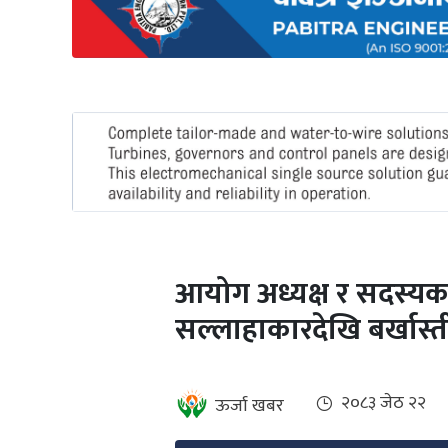
अन्तर्राष्ट्रिय
जलवायु
ऊर्जा
दक्षता
उहिलेकाे
खबर
हरित
हाइड्रोजन
आयोग अध्यक्ष र सदस्यक
इभी
सल्लाहाकारदेखि बर्खास्त
सम्पादकीय
बैंक
२०८३ जेठ २२
ऊर्जा खबर
पर्यटन