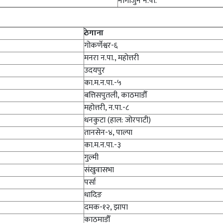
नागार्जुन न.पा.
ठेगाना
गोकर्णेश्वर-६
मनरा न.पा., महोत्तरी
उदयपुर
का.म.न.पा.-५
बत्तिसपुतली, काठमाडौँ
महोत्तरी, न.पा.-८
धनकुटा (हाल: जोरपाटी)
तानसेन-४, पाल्पा
का.म.न.पा.-३
गुल्मी
संखुवासभा
पर्सा
धादिङ
दमक-१२, झापा
काठमाडौँ