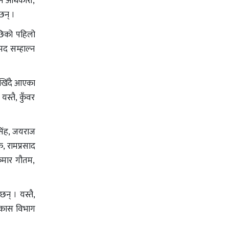
धन अधिकारी,
छन् ।
छिको पहिलो
पद सम्हाल्न
देखिँदै आएका
स्तै, कुँवर
सिंह, जयराज
ठक, रामप्रसाद
ुमार गौतम,
न् । यस्तै,
विकास विभाग