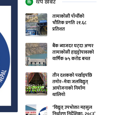
थप खबर
तामाकोसी पाँचौँको
भौतिक प्रगति २१.६८
प्रतिशत
बैंक ब्याजदर घट्दा अप्पर
तामाकोसी हाइड्रोपावरको
वार्षिक ७५ करोड बचत
तीन दशकको पर्खाइपछि
तमोर–मेवा जलविद्युत्
आयोजनाको निर्माण
थालियो
‘विद्युत् उपभोक्ता महसुल
निर्धारण निर्देशिका, २०८३’