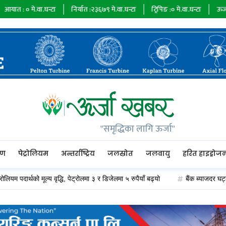
घन्टा
निर्यात :
२३६७९
मे.वा.घन्टा
ट्रिपिङ :
०
मे.वा.घन्टा
ऊर्जा माग :
७३४८५
मे
"समृद्धिका लागि ऊर्जा"
रण
पेट्रोलियम
अन्तर्राष्ट्रिय
जलस्रोत
जलवायु
हरित हाइड्रोज
थको मूल्य वृद्धि, पेट्रोलमा ३ र डिजेलमा ५ रुपैयाँ बढ्यो
बैंक ब्याजदर घट्दा अप्पर त