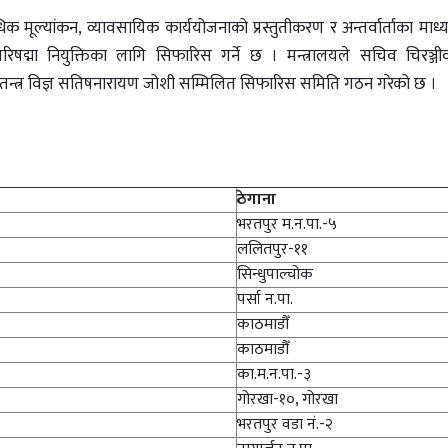
क मूल्यांकन, व्यावसायिक कार्ययोजनाको प्रस्तुतीकरण र अन्तर्वार्ताका माध्
रिपरिषद्मा नियुक्तिका लागि सिफारिस गर्ने छ । मन्त्रालयले सचिव चिरञ्
्त्र विज्ञ सतिषनारायण जोशी सम्मिलित सिफारिस समिति गठन गरेको छ ।
ठेगाना
भरतपुर म.न.पा.-५
ललितपुर-११
सिन्धुपाल्चोक
पर्सा न.पा.
काठमाडौँ
काठमाडौँ
का.म.न.पा.-३
गोरखा-१०, गोरखा
भरतपुर वडा नं.-२