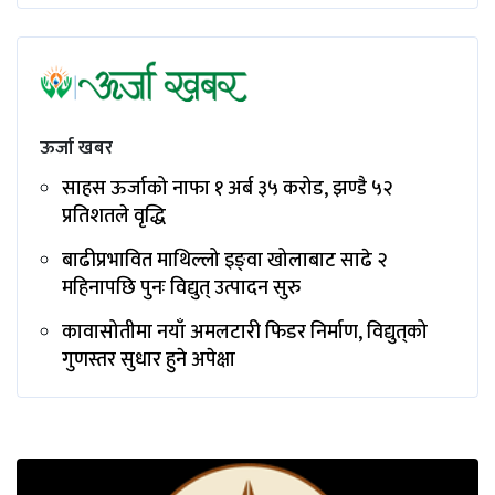
ऊर्जा खबर
साहस ऊर्जाको नाफा १ अर्ब ३५ करोड, झण्डै ५२
प्रतिशतले वृद्धि
बाढीप्रभावित माथिल्लो इङ्‌वा खोलाबाट साढे २
महिनापछि पुनः विद्युत् उत्पादन सुरु
कावासोतीमा नयाँ अमलटारी फिडर निर्माण, विद्युत्‌को
गुणस्तर सुधार हुने अपेक्षा