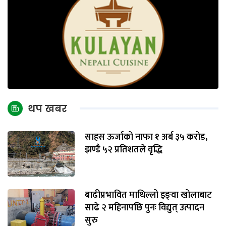
थप खबर
साहस ऊर्जाको नाफा १ अर्ब ३५ करोड,
झण्डै ५२ प्रतिशतले वृद्धि
बाढीप्रभावित माथिल्लो इङ्‌वा खोलाबाट
साढे २ महिनापछि पुनः विद्युत् उत्पादन
सुरु