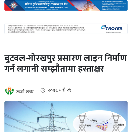
अन्तर्राष्ट्रिय
जलवायु
ऊर्जा
दक्षता
उहिलेकाे
बुटवल-गोरखपुर प्रसारण लाइन निर्माण
खबर
गर्न लगानी सम्झौतामा हस्ताक्षर
हरित
हाइड्रोजन
इभी
२०७८ भदौ २५
ऊर्जा खबर
सम्पादकीय
बैंक
पर्यटन