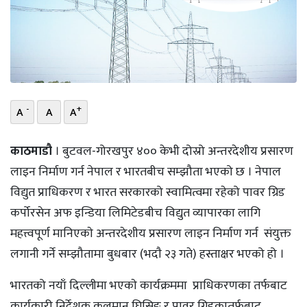
भिडियो
छापा
खोज
-
+
प्रोफाइल
A
A
A
ऊर्जा
काठमाडौ
। बुटवल-गोरखपुर ४०० केभी दोस्रो अन्तरदेशीय प्रसारण
विशेष
लाइन निर्माण गर्न नेपाल र भारतबीच सम्झौता भएको छ । नेपाल
विद्युत प्राधिकरण र भारत सरकारको स्वामित्वमा रहेको पावर ग्रिड
कर्पोरसेन अफ इन्डिया लिमिटेडबीच विद्युत व्यापारका लागि
महत्त्वपूर्ण मानिएकाे अन्तरदेशीय प्रसारण लाइन निर्माण गर्न संयुक्त
लगानी गर्ने सम्झौतामा बुधबार (भदाै २३ गते) हस्ताक्षर भएको हो ।
भारतको नयाँ दिल्लीमा भएकाे कार्यक्रममा प्राधिकरणका तर्फबाट
कार्यकारी निर्देशक कुलमान घिसिङ र पावर ग्रिडकातर्फबाट