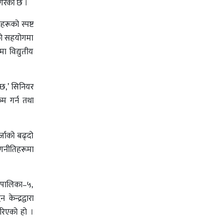
गरेको छ ।
रूको स्पष्ट
नको सहयोगमा
 विद्युतीय
न्छ,’ सिनियर
कम गर्न तथा
जाको बढ्दो
णनीतिहरूमा
उँपालिका–५,
ेन्द्रद्वारा
गरिएको हो ।