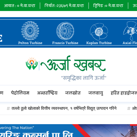
्टा
निर्यात :
२३६७९
मे.वा.घन्टा
ट्रिपिङ :
०
मे.वा.घन्टा
ऊर्जा माग :
७३४८५
मे.व
"समृद्धिका लागि ऊर्जा"
रण
पेट्रोलियम
अन्तर्राष्ट्रिय
जलस्रोत
जलवायु
हरित हाइड्रोज
ठूलाे खाेलाको वित्तीय व्यवस्थापन, १ वर्षभित्रै विद्युत् उत्पादन गरिने
ओएन्डएम कार्यान