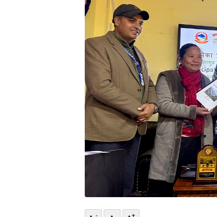
भिडियो
छापा
खोज
प्रोफाइल
ऊर्जा
विशेष
-
+