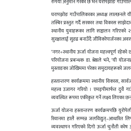
रुपैयाँ अनुमान गरेको छ भने घरापझोङ गाउँपा
घरापझोङ गाउँपालिकाका अध्यक्ष लाल्छनले यी
तस्बिर प्रस्तुत गर्दै सरकार तथा विकास साझे
स्थानीय युवाहरूका लागि सञ्चालन गरिएको २
सुरक्षालाई सुदृढ बनाउँदै जीविकोपार्जनका अवस
‘नगर÷स्थानीय ऊर्जा योजना महत्त्वपूर्ण रहेको
परियोजना प्रबन्धक डा. श्रेष्ठले भने, ‘यी 
मुस्ताङका जोखिममा परेका समुदायहरूको जलवाय
हस्तान्तरण कार्यक्रममा स्थानीय विकास, स
महत्त्व उजागर गरियो । एमइपीमार्फत दुवै 
व्यवस्थित रूपमा एकीकृत गर्ने लक्ष्य लिएका छन
ऊर्जा योजना हस्तान्तरण कार्यक्रमपछि युरोप
रिवानमा हालै सम्पन्न जलविद्युत्–आधारित लिफ्ट
व्यवस्थापन गरिएको दिगो ऊर्जा चुनौती कोष अ