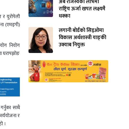
अर्ब राजस्वको लोभमा
राष्ट्रिय ऊर्जा खपत लक्ष्यमै
धक्का
 र युरोपेली
ना (एमइपी)
लगानी बोर्डको सिइओमा
विकास अर्थशास्त्री याङ्‌की
उक्याब नियुक्त
सहयोग नियोग
 तथा घरापझोङ
गर्नुका साथै
ार्ययोजना र
हो ।