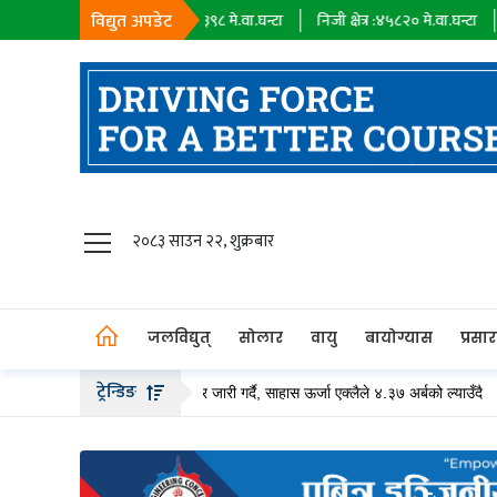
विद्युत अपडेट
ायक कम्पनी :
१८३९८
मे.वा.घन्टा
निजी क्षेत्र :
४५८२०
मे.वा.घन्टा
आयात :
०
मे.वा.घन
जलविद्युत्
२०८३ साउन २२, शुक्रबार
सोलार
वायु
जलविद्युत्
सोलार
वायु
बायोग्यास
प्रसा
बायोग्यास
ट्रेन्डिङ
र्ब बढीको हकप्रद सेयर जारी गर्दै, साहास ऊर्जा एक्लैले ४.३७ अर्बको ल्याउँदै
तल्लाे 
प्रसारण
पेट्रोलियम