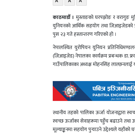
A
A
A
काठमाडौँ ।
मुस्ताङको घरपझोङ र वरागुङ मुक्
युनियनको आर्थिक सहयोग तथा जिआइजेडको प्
पुस २३ गते हस्तान्तरण गरिएको हो ।
नेपालस्थित युरोपियन युनियन प्रतिनिधिमण्डलक
(जिआइजेड) नेपालका कार्यक्रम प्रबन्धक डा. फ्रा
गाउँपालिकाका अध्यक्ष मोहनसिंह लाल्छनलाई यो
स्थानीय तहको पालिका ऊर्जा योजनाद्वारा स्वच्छ
स्वच्छ ऊर्जाका सेवाहरूमा पहुँच बढाउने तथा ऊ
मूल्याङ्कनमा सहयोग पुर्‍याउने उद्देश्यले यहाँ