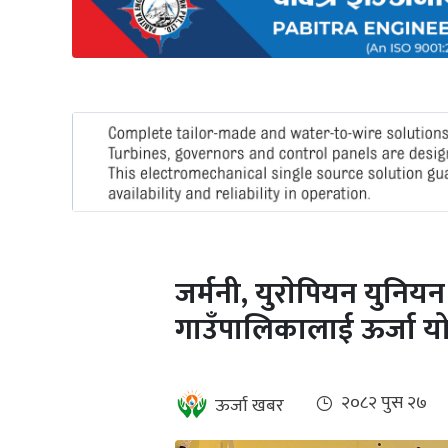
अन्तर्राष्ट्रिय
जलवायु
ऊर्जा
दक्षता
उहिलेकाे
खबर
हरित
हाइड्रोजन
जर्मनी, युराेपियन युनि
इभी
गाउँपालिकालाई ऊर्जा यो
सम्पादकीय
बैंक
२०८२ पुस २७
ऊर्जा खबर
पर्यटन