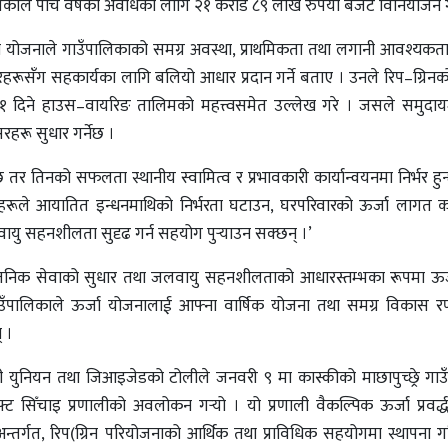
लिकाले पाँच वर्षको अवधिका लागि २१ करोड ८९ लाख रुपैयाँ बजेट विनियोजन 
 योजनाले गाउँपालिकाको समग्र अवस्था, प्राथमिकता तथा लगानी आवश्यकताह
दारहरूसँग सहकार्यका लागि बलियो आधार प्रदान गर्ने बताए । उनले रिप–ग्रि
१ दिने हाउस–वायरिङ तालिमको महत्त्वसमेत उल्लेख गरे । जसले समुदायमा
रहरू सुधार गर्नेछ ।
 छ तर तिनको सफलता स्थानीय स्वामित्व र प्रभावकारी कार्यान्वयनमा निर्भर हु
योजनाहरूले आयातित इन्धनमाथिको निर्भरता घटाउन, घरपरिवारको ऊर्जा लागत 
ु सहनशीलता सुदृढ गर्न सहयोग पुर्‍याउन सक्छन् ।’
ार्वजनिक सेवाको सुधार तथा जलवायु सहनशीलताको आधारस्तम्भका रूपमा ऊर्
गाउँपालिकाले ऊर्जा योजनालाई आफ्ना वार्षिक योजना तथा समग्र विकास र
् ।
ेली युनियन तथा जिआइजेडको टोलीले जनवरी ९ मा कास्कीको माछापुच्छ्रे गा
 सिँचाइ प्रणालीको अवलोकन गर्‍यो । यो प्रणाली वैकल्पिक ऊर्जा प्रवर्द्धन क
न्तर्गत, रिप(ग्रिन परियोजनाको आर्थिक तथा प्राविधिक सहयोगमा स्थापना 