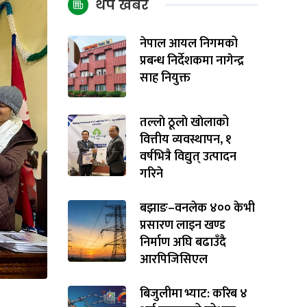
थप खबर
नेपाल आयल निगमको
प्रबन्ध निर्देशकमा नागेन्द्र
साह नियुक्त
तल्लाे ठूलाे खाेलाको
वित्तीय व्यवस्थापन, १
वर्षभित्रै विद्युत् उत्पादन
गरिने
बझाङ–वनलेक ४०० केभी
प्रसारण लाइन खण्ड
निर्माण अघि बढाउँदै
आरपिजिसिएल
बिजुलीमा भ्याट: करिब ४